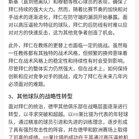
斯基（直到他离队）和穆勒等核心球员的表现，确保了
拜仁持续的强大火力。然而，随着比赛节奏的加快和对
手战术的逐渐进化，拜仁在防守端的漏洞开始暴露。面
对以高压逼抢为特征的球队，拜仁的后防线有时难以应
对对方的快速反击，这为其他竞争者创造了机会。
此外，拜仁在教练的更替上也面临一定的挑战。虽然每
一任教练都有其独特的战术风格，但频繁的换帅意味着
拜仁在战术风格上的稳定性和持续性有时会受到影响。
尽管拜仁的整体实力仍然强大，但在战术上，如何保持
创新和应对竞争对手的挑战，成为了拜仁在未来几年内
必须面对的难题。
3、其他球队的战略性转型
面对拜仁的统治，德甲其他俱乐部在战略层面逐渐进行
转型，以寻求突破和超越。以RB莱比锡为代表的年轻球
队，通过精准的球员引进和先进的训练理念，逐步形成
了具有强烈攻击性的阵容，并在德甲和欧洲赛场上取得
了可喜的成绩。RB莱比锡的成功在于其通过高压逼抢和