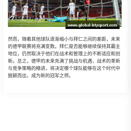
然而，随着其他球队逐渐缩小与拜仁之间的差距，未来
的德甲联赛将充满变数。拜仁是否能够继续保持其霸主
地位，仍然取决于他们在战术和管理上的不断适应和创
新。总之，德甲的未来充满了挑战与机遇，战术的革新
与竞争策略的精进，将决定哪个球队能够在这个时代中
脱颖而出，成为新的冠军之师。