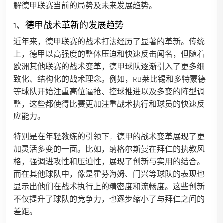
解德甲联赛当前的局势及未来发展趋势。
1、德甲战术革新的发展趋势
近年来，德甲联赛的战术打法经历了显著的革新。传统
上，德甲以高强度的整体压迫和快速反击闻名，但随着
欧洲其他联赛的战术变革，德甲球队逐渐引入了更多细
致化、结构化的战术理念。例如，RB莱比锡和多特蒙德
等球队开始注重高位逼抢、控球推进以及多变的阵型调
整，这些都使得比赛更加注重战术执行和球员的快速反
应能力。
特别是在年轻教练的引领下，德甲的战术变革展现了更
加灵活多变的一面。比如，纳格尔斯曼在拜仁的执教风
格，强调进攻性和压迫性，展现了创新与实用的结合。
而在其他球队中，像是霍芬海姆、门兴等球队的表现也
显示出他们在战术执行上的精密度和流畅度。这些创新
不仅提升了球队的竞争力，也逐步缩小了与拜仁之间的
差距。