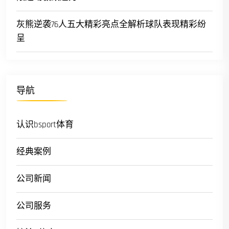
灰熊逆袭76人五大精彩亮点全解析球队表现精彩纷
呈
导航
认识bsport体育
经典案例
公司新闻
公司服务