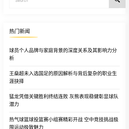
热门新闻
球员个人品牌与家庭背景的深度关系及其影响力分
析
王燊超未入选国足的原因解析与背后复杂的职业生
涯抉择
猛龙凭借关键胜利终结连败 灰熊表现稳健彰显球队
潜力
热气球篮球投篮赛小组赛精彩开战 空中竞技挑战极
限运动极致魅力