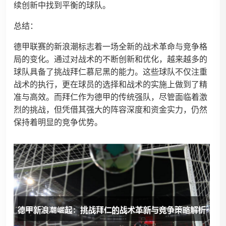
续创新中找到平衡的球队。
总结：
德甲联赛的新浪潮标志着一场全新的战术革命与竞争格
局的变化。通过对战术的不断创新和优化，越来越多的
球队具备了挑战拜仁慕尼黑的能力。这些球队不仅注重
战术的执行，更在球员的选择和战术的实施上做到了精
准与高效。而拜仁作为德甲的传统强队，尽管面临着激
烈的挑战，但凭借其强大的阵容深度和资金实力，仍然
保持着明显的竞争优势。