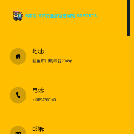
地址:
凯里市川叨峡谷294号
电话:
+13594780143
邮箱: