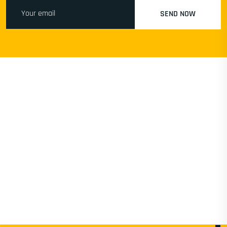
SEND NOW