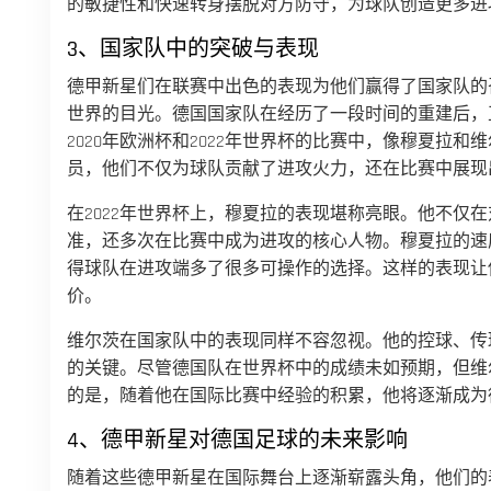
的敏捷性和快速转身摆脱对方防守，为球队创造更多进
3、国家队中的突破与表现
德甲新星们在联赛中出色的表现为他们赢得了国家队的
世界的目光。德国国家队在经历了一段时间的重建后，
2020年欧洲杯和2022年世界杯的比赛中，像穆夏拉
员，他们不仅为球队贡献了进攻火力，还在比赛中展现
在2022年世界杯上，穆夏拉的表现堪称亮眼。他不仅
准，还多次在比赛中成为进攻的核心人物。穆夏拉的速
得球队在进攻端多了很多可操作的选择。这样的表现让
价。
维尔茨在国家队中的表现同样不容忽视。他的控球、传
的关键。尽管德国队在世界杯中的成绩未如预期，但维
的是，随着他在国际比赛中经验的积累，他将逐渐成为
4、德甲新星对德国足球的未来影响
随着这些德甲新星在国际舞台上逐渐崭露头角，他们的