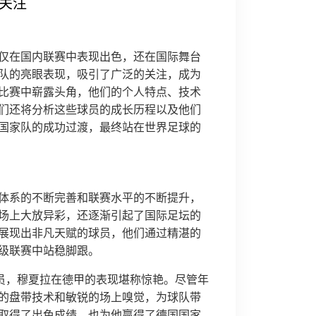
关注
仅在国内联赛中表现出色，还在国际舞台
队的亮眼表现，吸引了广泛的关注，成为
比赛中崭露头角，他们的个人特点、技术
们还将分析这些球员的成长历程以及他们
国家队的成功过渡，最终站在世界足球的
体系的不断完善和联赛水平的不断提升，
场上大放异彩，还逐渐引起了国际足坛的
展现出非凡天赋的球员，他们通过精湛的
级联赛中站稳脚跟。
黑的一员，穆夏拉在德甲的表现堪称惊艳。尽管年
的盘带技术和敏锐的场上嗅觉，为球队带
取得了出色成绩，也为他赢得了德国国家