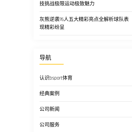
技挑战极限运动极致魅力
灰熊逆袭76人五大精彩亮点全解析球队表
现精彩纷呈
导航
认识bsport体育
经典案例
公司新闻
公司服务