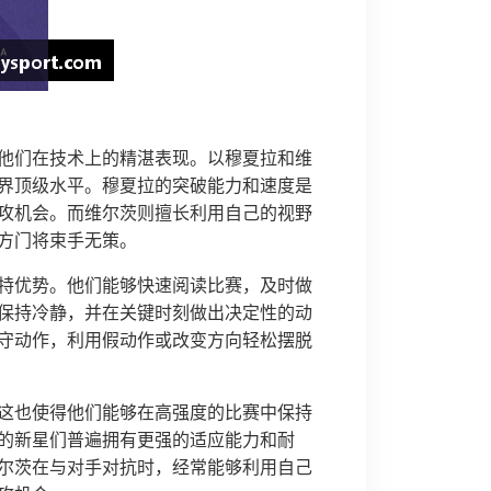
他们在技术上的精湛表现。以穆夏拉和维
界顶级水平。穆夏拉的突破能力和速度是
攻机会。而维尔茨则擅长利用自己的视野
方门将束手无策。
特优势。他们能够快速阅读比赛，及时做
保持冷静，并在关键时刻做出决定性的动
守动作，利用假动作或改变方向轻松摆脱
这也使得他们能够在高强度的比赛中保持
的新星们普遍拥有更强的适应能力和耐
尔茨在与对手对抗时，经常能够利用自己