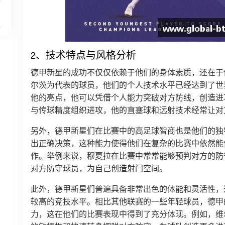
2、技术特点与风格分析
德甲新星的成功不仅仅依赖于他们的身体素质，还在于
尔茨为代表的球员，他们的个人技术水平已经达到了世
他的亮点，他可以凭借个人能力突破对方防线，创造进
与传球精度组织进攻，他的直塞球和远射技术经常让对
另外，德甲新星们在比赛中的高足球智商也是他们的独
出正确决策，这种能力使得他们在复杂的比赛中依然能
作。举例来说，穆夏拉在比赛中常常能够预判对方的防
对方防守球员，为自己创造射门空间。
此外，德甲新星们普遍具备非常出色的体能和灵活性，
较高的竞技水平。相比其他联赛的一些年轻球员，德甲
力，这在他们的比赛表现中得到了充分体现。例如，维