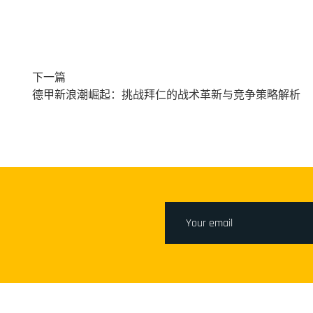
下一篇
德甲新浪潮崛起：挑战拜仁的战术革新与竞争策略解析