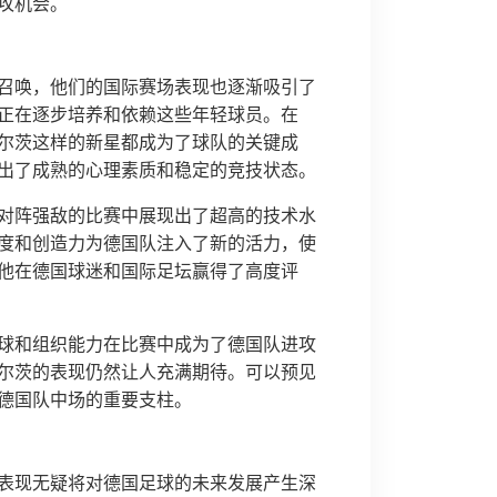
攻机会。
召唤，他们的国际赛场表现也逐渐吸引了
正在逐步培养和依赖这些年轻球员。在
和维尔茨这样的新星都成为了球队的关键成
出了成熟的心理素质和稳定的竞技状态。
在对阵强敌的比赛中展现出了超高的技术水
度和创造力为德国队注入了新的活力，使
他在德国球迷和国际足坛赢得了高度评
球和组织能力在比赛中成为了德国队进攻
尔茨的表现仍然让人充满期待。可以预见
德国队中场的重要支柱。
表现无疑将对德国足球的未来发展产生深