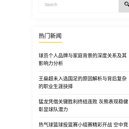
热门新闻
球员个人品牌与家庭背景的深度关系及其
影响力分析
王燊超未入选国足的原因解析与背后复杂
的职业生涯抉择
猛龙凭借关键胜利终结连败 灰熊表现稳健
彰显球队潜力
热气球篮球投篮赛小组赛精彩开战 空中竞