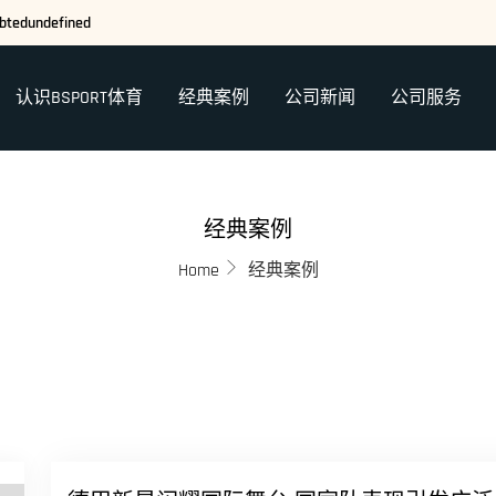
ebtedundefined
认识BSPORT体育
经典案例
公司新闻
公司服务
经典案例
Home
经典案例