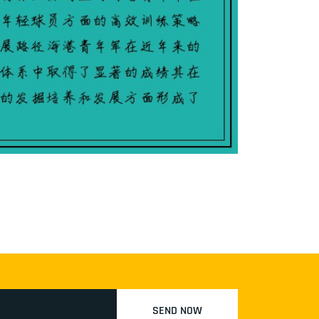
SEND NOW