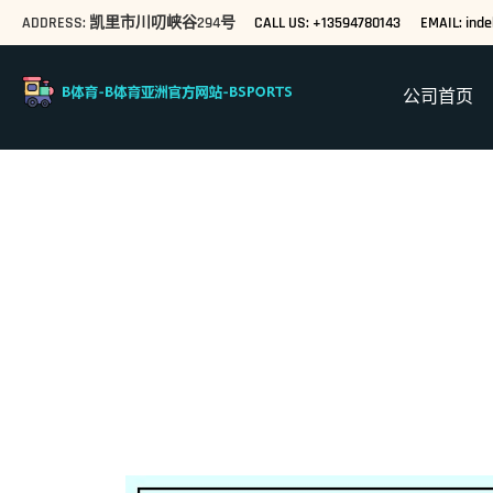
ADDRESS: 凯里市川叨峡谷294号
CALL US: +13594780143
EMAIL: ind
公司首页