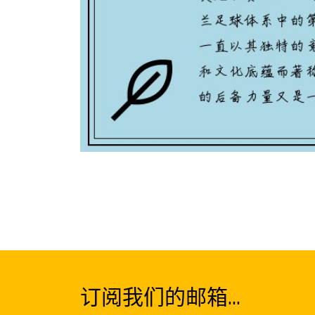
订阅我们的邮箱...