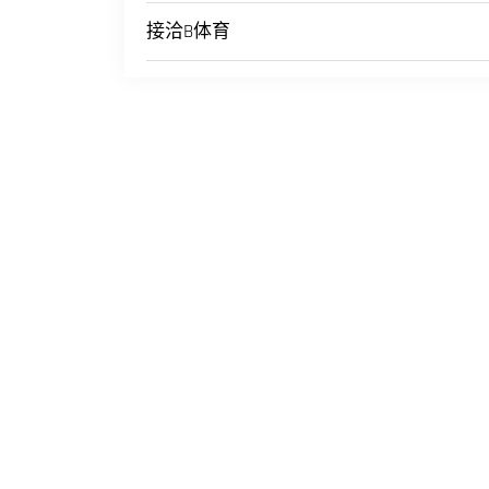
接洽B体育