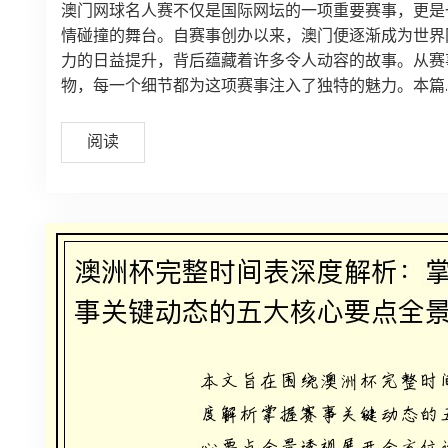
澳门网球名人赛不仅是国际网坛的一项重要赛事，更是
情碰撞的舞台。自赛事创办以来，澳门便逐渐成为世界
力的日益提升，背后蕴藏着许多令人动容的故事。从赛
物，每一个细节都为这项赛事注入了独特的魅力。本篇..
阅读