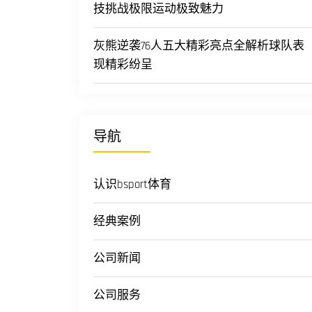
技挑战极限运动极致魅力
灰熊逆袭76人五大精彩亮点全解析球队表
现精彩纷呈
导航
认识bsport体育
经典案例
公司新闻
公司服务