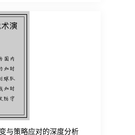
变与策略应对的深度分析