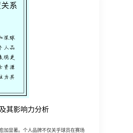
及其影响力分析
愈加显著。个人品牌不仅关乎球员在赛场