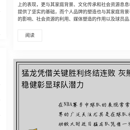
上的表现，更与其家庭背景、文化传承和社会资源息息
提供了坚实的基础，而个人品牌的塑造也与其家庭背景
的影响、社会资源的利用、媒体塑造的作用以及球员品..
阅读