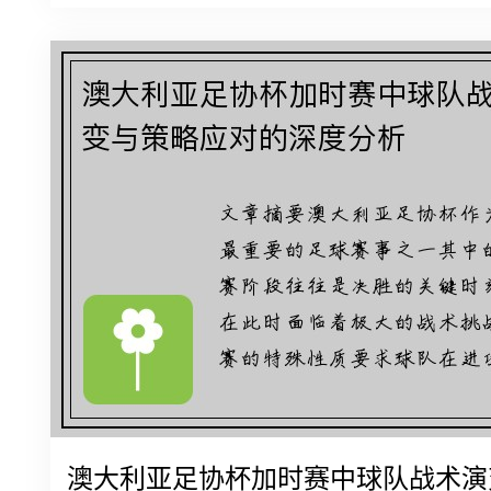
澳大利亚足协杯加时赛中球队战术演