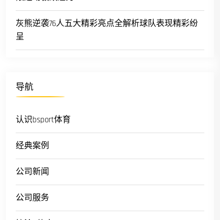
灰熊逆袭76人五大精彩亮点全解析球队表现精彩纷
呈
导航
认识bsport体育
经典案例
公司新闻
公司服务