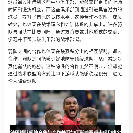
球员通过租借到这些中小俱乐部，能够获得更多的上场
时间和锻炼机会，而这些俱乐部则通过引进具备潜力的
球员，提升了自己的竞技水平。这种合作不仅限于球员
转会，也体现在战术理念和培训体系的共享上。许多弱
队与强队在比赛间隙，通过友谊赛或其他形式的交流，
学习并借鉴顶级俱乐部的战术部署。
弱队之间的合作也体现在联赛积分上的相互帮助。通过
合作，弱队之间能够更好地防守顶级球队，从而减少对
其他弱队的威胁。这种隐性的合作虽然不明显，但却能
通过战术联盟的方式让中下游球队能够稳定积分，避免
沦为降级球队。