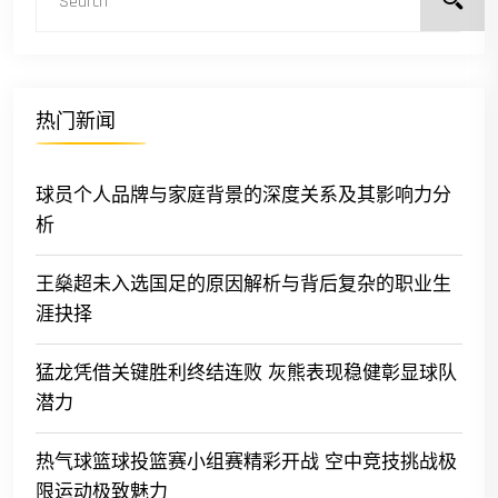
热门新闻
球员个人品牌与家庭背景的深度关系及其影响力分
析
王燊超未入选国足的原因解析与背后复杂的职业生
涯抉择
猛龙凭借关键胜利终结连败 灰熊表现稳健彰显球队
潜力
热气球篮球投篮赛小组赛精彩开战 空中竞技挑战极
限运动极致魅力