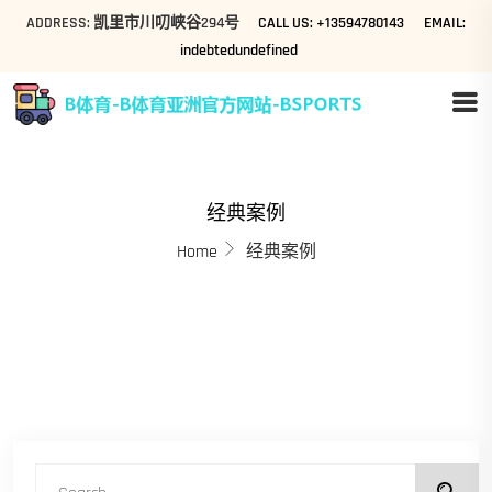
ADDRESS: 凯里市川叨峡谷294号
CALL US: +13594780143
EMAIL:
indebtedundefined
经典案例
Home
经典案例