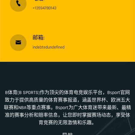
+13594780143
邮箱:
indebtedundefined
B体育(B SPORTS)作为顶尖的体育电竞娱乐平台，Bsport官网
致力于提供高质量的体育赛事报道，涵盖世界杯、欧洲五大
联赛和NBA等重点赛事。Bsport为广大体育迷带来最新、最精
准的赛事分析和赔率信息，让您即时掌握赛场动态，享受体
育竞赛的无限激情和乐趣。