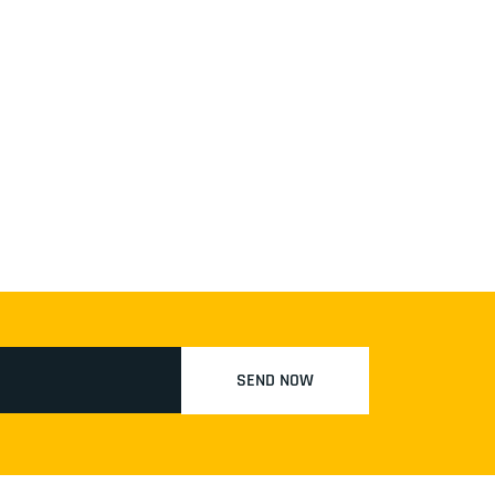
SEND NOW