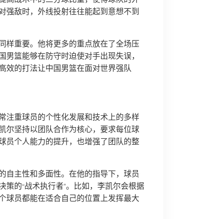
对强敌时，外线投射往往能起到意想不到
同样重要。他将更多的重点放在了全场压
国男篮能够在防守时迫使对手出现失误，
高效的打法让中国男篮在面对世界强队
常注重球员的个性化发展和技术上的多样
凯尔坚持以团队合作为核心，要求每位球
球员个人能力的提升，也增强了团队的整
的自主性和多面性。在他的指导下，球员
决策的“战术执行者”。比如，李凯尔会根据
个球员都能在适合自己的位置上发挥最大