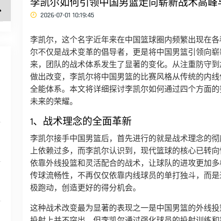
李凯尔如何引领中国男篮走向崭新战术高峰
2026-07-01 10:19:45
李凯尔，这个名字近年来在中国篮球圈内频繁出现在各
尔不仅是战术变革的倡导者，更是将中国男篮引领向崭
来，团队的战术体系发生了显著的变化。从注重防守到
做出改变，李凯尔将中国男篮的比赛风格从传统的内线
全能体系。本文将详细探讨李凯尔如何通过四个方面的
未来的荣耀。
1、战术理念的全面革新
李凯尔接手中国男篮后，首先进行的就是战术理念的彻
上依赖过多，而李凯尔认识到，现代篮球的核心已转向
依靠外线投篮和灵活配合的战术，让球队的进攻更加多
传球流畅性，不再仅仅依靠内线球员的单打独斗，而是
极跑动，创造更好的得分机会。
这种战术改变最为显著的表现之一是中国男篮的外线投
投射上并不突出，但李凯尔通过强化球员的投射训练和