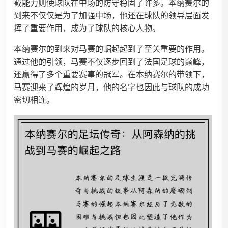
截能力则使球队在中场的防守稳固了许多。本纳赛尔的
到来不仅仅是为了加强中场，他还在球队的领导层面发
挥了重要作用，成为了球队的核心人物。
本纳赛尔的到来对马赛的崛起起到了至关重要的作用。
通过他的引领，马赛不仅逐步回到了法国足球的巅峰，
还赢得了多个重要赛事的冠军。在本纳赛尔的带领下，
马赛迎来了辉煌的岁月，他的名字也因此与球队的成功
密切相连。