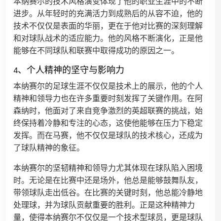
本纳赛尔的技术风格演变体现了他的职业生涯中的不断
进步。从年轻时的充满活力到成熟后的从容不迫，他的
技术不仅仅是表面的华丽，更在于他对比赛的深刻理解
和对球队战术的适应能力。他的风格不断演化，正是他
能够在不同球队和联赛中取得成功的原因之一。
4、个人精神的坚守与影响力
本纳赛尔的足球生涯不仅仅是技术上的展示，他的个人
精神和领导力也在许多重要时刻发挥了关键作用。在阿
森纳时，他面对了来自竞争激烈的英超联赛的挑战，始
终保持着冷静和专注的心态，这使他能够在压力下稳定
发挥。而在马赛，他不仅仅是球队的技术核心，还成为
了球队精神的象征。
本纳赛尔的坚韧精神和领导力尤其体现在球队陷入困境
时。无论是在比赛中还是场外，他总是能够鼓舞队友，
带领球队走出低谷。在比赛的关键时刻，他总能冷静地
处理球，并为球队贡献重要的胜利。正是这种精神力
量，使得本纳赛尔不仅仅是一个技术型球员，更是球队