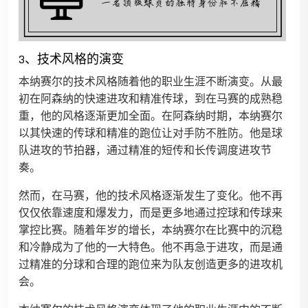
3、技术风格的演变
本纳赛尔的技术风格随着他的职业生涯不断演变。从最
初在阿森纳的快速进攻和精准传球，到在马赛的成熟稳
重，他的风格逐渐更加全面。在阿森纳时期，本纳赛尔
以其快速的传球和精准的跑位让对手防不胜防。他是球
队进攻的节拍器，通过精准的短传和长传调度进攻节
奏。
然而，在马赛，他的技术风格逐渐发生了变化。他不再
仅仅依靠速度和爆发力，而是更多地通过控球和传球来
掌控比赛。随着年岁的增长，本纳赛尔在比赛中的沉稳
和冷静成为了他的一大特色。他不再急于进攻，而是通
过精准的分球和合理的跑位来为队友创造更多的进攻机
会。