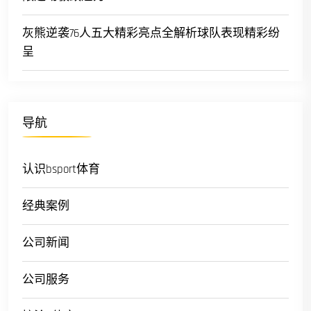
灰熊逆袭76人五大精彩亮点全解析球队表现精彩纷
呈
导航
认识bsport体育
经典案例
公司新闻
公司服务