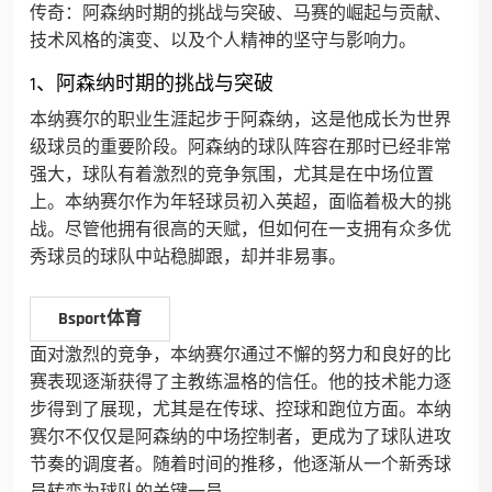
传奇：阿森纳时期的挑战与突破、马赛的崛起与贡献、
技术风格的演变、以及个人精神的坚守与影响力。
1、阿森纳时期的挑战与突破
本纳赛尔的职业生涯起步于阿森纳，这是他成长为世界
级球员的重要阶段。阿森纳的球队阵容在那时已经非常
强大，球队有着激烈的竞争氛围，尤其是在中场位置
上。本纳赛尔作为年轻球员初入英超，面临着极大的挑
战。尽管他拥有很高的天赋，但如何在一支拥有众多优
秀球员的球队中站稳脚跟，却并非易事。
Bsport体育
面对激烈的竞争，本纳赛尔通过不懈的努力和良好的比
赛表现逐渐获得了主教练温格的信任。他的技术能力逐
步得到了展现，尤其是在传球、控球和跑位方面。本纳
赛尔不仅仅是阿森纳的中场控制者，更成为了球队进攻
节奏的调度者。随着时间的推移，他逐渐从一个新秀球