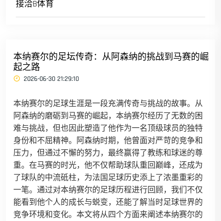
接洽B体育
本纳赛尔的足坛传奇：从阿森纳的挑战到马赛的崛
起之路
2026-06-30 21:29:10
本纳赛尔的足球生涯是一段充满传奇与挑战的故事。从
阿森纳的磨砺到马赛的崛起，本纳赛尔经历了无数的困
难与挑战，但也因此塑造了他作为一名顶级球员的独特
身份和不屈精神。阿森纳时期，他曾面对严苛的竞争和
压力，但通过不懈的努力，最终赢得了教练和球迷的尊
重。在马赛的时光，他不仅帮助球队重回巅峰，还成为
了球队的中流砥柱，为法国足球历史添上了浓墨重彩的
一笔。通过对本纳赛尔的足球历程进行回顾，我们不仅
能看到他个人的成长与蜕变，还能了解当时足球世界的
竞争环境和变化。本文将从四个方面来阐述本纳赛尔的