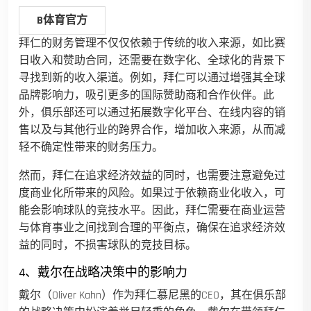
B体育官方
拜仁的财务管理不仅仅依赖于传统的收入来源，如比赛
日收入和赞助合同，还需要在数字化、全球化的背景下
寻找到新的收入渠道。例如，拜仁可以通过增强其全球
品牌影响力，吸引更多的国际赞助商和合作伙伴。此
外，俱乐部还可以通过拓展数字化平台、在线内容的销
售以及与其他行业的跨界合作，增加收入来源，从而减
轻不确定性带来的财务压力。
然而，拜仁在追求经济效益的同时，也需要注意避免过
度商业化所带来的风险。如果过于依赖商业化收入，可
能会影响球队的竞技水平。因此，拜仁需要在商业运营
与体育事业之间找到合理的平衡点，确保在追求经济效
益的同时，不损害球队的竞技目标。
4、戴尔在战略决策中的影响力
戴尔（Oliver Kahn）作为拜仁慕尼黑的CEO，其在俱乐部