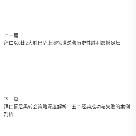
上一篇
拜仁以8比2大胜巴萨上演惊世逆袭历史性胜利震撼足坛
下一篇
拜仁慕尼黑转会策略深度解析：五个经典成功与失败的案例
剖析