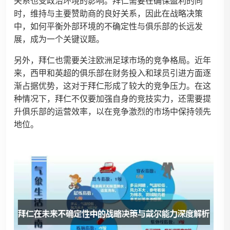
关系也受政治环境的影响。拜仁需要在确保盈利的同
时，维持与主要赞助商的良好关系，因此在战略决策
中，如何平衡外部环境的不确定性与俱乐部的长远发
展，成为一个关键议题。
另外，拜仁也需要关注欧洲足球市场的竞争格局。近年
来，西甲和英超的俱乐部在财务投入和球员引进方面逐
渐占据优势，这对于拜仁形成了较大的竞争压力。在这
种情况下，拜仁不仅要加强自身的竞技实力，还需要提
升俱乐部的运营效率，以在竞争激烈的市场中保持领先
地位。