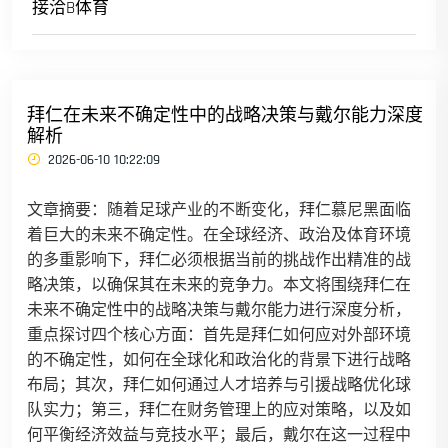
接洽B体育
拜仁在未来不确定性中的战略决策与戴尔能力深度
解析
2026-06-10 10:22:09
文章摘要：随着足球产业的不断变化，拜仁慕尼黑面临
着巨大的未来不确定性。在全球经济、政治及体育环境
的多重影响下，拜仁必须根据当前的挑战作出精准的战
略决策，以确保其在未来的竞争力。本文将围绕拜仁在
未来不确定性中的战略决策与戴尔能力进行深度分析，
重点探讨四个核心方面：首先是拜仁如何应对外部环境
的不确定性，如何在全球化和政治化的背景下进行战略
布局；其次，拜仁如何通过人才培养与引援战略优化球
队实力；第三，拜仁在财务管理上的应对策略，以及如
何平衡经济效益与竞技水平；最后，戴尔在这一过程中