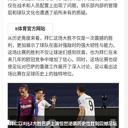
仅在战术和人员配置上出现了问题，俱乐部内部的管理
层和球队文化也遭遇了前所未有的质疑。
B体育官方网站
从历史角度来看，拜仁这场大胜不仅是一次震撼的胜
利，更加展示了球队在面对强敌时的强大韧性与能力。
这场比赛的胜利不仅让球迷们感到欣喜，也为拜仁在未
来几年的欧冠竞争中增加了信心。同时，这场比赛也促
使足坛对巴萨的重建工作展开了深入讨论，足以看出这
场比赛在足球历史上的独特地位。