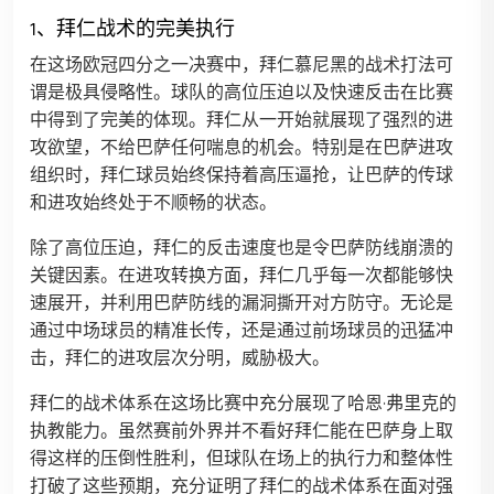
1、拜仁战术的完美执行
在这场欧冠四分之一决赛中，拜仁慕尼黑的战术打法可
谓是极具侵略性。球队的高位压迫以及快速反击在比赛
中得到了完美的体现。拜仁从一开始就展现了强烈的进
攻欲望，不给巴萨任何喘息的机会。特别是在巴萨进攻
组织时，拜仁球员始终保持着高压逼抢，让巴萨的传球
和进攻始终处于不顺畅的状态。
除了高位压迫，拜仁的反击速度也是令巴萨防线崩溃的
关键因素。在进攻转换方面，拜仁几乎每一次都能够快
速展开，并利用巴萨防线的漏洞撕开对方防守。无论是
通过中场球员的精准长传，还是通过前场球员的迅猛冲
击，拜仁的进攻层次分明，威胁极大。
拜仁的战术体系在这场比赛中充分展现了哈恩·弗里克的
执教能力。虽然赛前外界并不看好拜仁能在巴萨身上取
得这样的压倒性胜利，但球队在场上的执行力和整体性
打破了这些预期，充分证明了拜仁的战术体系在面对强