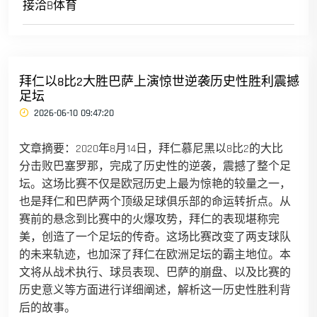
接洽B体育
拜仁以8比2大胜巴萨上演惊世逆袭历史性胜利震撼
足坛
2026-06-10 09:47:20
文章摘要：2020年8月14日，拜仁慕尼黑以8比2的大比
分击败巴塞罗那，完成了历史性的逆袭，震撼了整个足
坛。这场比赛不仅是欧冠历史上最为惊艳的较量之一，
也是拜仁和巴萨两个顶级足球俱乐部的命运转折点。从
赛前的悬念到比赛中的火爆攻势，拜仁的表现堪称完
美，创造了一个足坛的传奇。这场比赛改变了两支球队
的未来轨迹，也加深了拜仁在欧洲足坛的霸主地位。本
文将从战术执行、球员表现、巴萨的崩盘、以及比赛的
历史意义等方面进行详细阐述，解析这一历史性胜利背
后的故事。