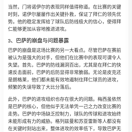
当然，门将诺伊尔的表现同样值得称道。在比赛的关键
时刻，诺伊尔屡屡作出关键扑救，保证了拜仁的领先优
势。他的稳定发挥给了球队后防线极大的信心，使得拜
仁能够更加从容地推进进攻。
3、巴萨的崩盘与问题暴露
巴萨的崩盘是这场比赛的另一大看点。尽管巴萨在赛前
被认为是强大的对手，但他们在比赛中的表现可谓令人
失望。首先，巴萨的防线漏洞百出，尤其是在拜仁的快
速反击面前，巴萨的后防显得非常脆弱。无论是皮克还
是朗格莱，他们都未能有效地遏制住拜仁球员的进攻，
频繁的失误导致了大比分落后。
此外，巴萨的进攻组织也存在很大的问题。梅西虽依然
是巴萨的核心，但他似乎无法单凭一己之力改变比赛的
走势。巴萨的中场缺乏控制力，球队的传球和进攻始终
未能形成有力的威胁。格列兹曼和苏亚雷斯等人都没有
在关键时刻站出来，整体进攻的效率低下，导致巴萨无