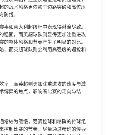
超的战术风格更依赖于边路突破和高位压
方防线。
赛事如意大利超级杯中表现得淋漓尽致。
的稳固，而英超球队则显得更加注重进攻
赛的整体风格和节奏产生了明显的对比。
略，而英超球队则会利用高强度的逼抢和
效率，而英超则更加注重进攻的速度与激
术博弈的焦点，影响着比赛的走向与结
通常较为缓慢，强调控球和精确的传球组
来控制比赛的节奏，尽量通过精确的传导