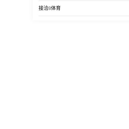
接洽B体育