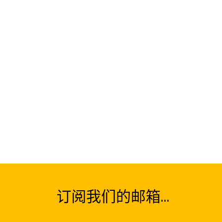
订阅我们的邮箱...