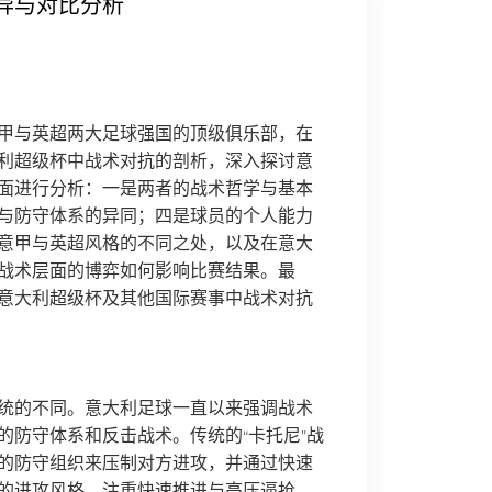
异与对比分析
甲与英超两大足球强国的顶级俱乐部，在
利超级杯中战术对抗的剖析，深入探讨意
面进行分析：一是两者的战术哲学与基本
与防守体系的异同；四是球员的个人能力
意甲与英超风格的不同之处，以及在意大
战术层面的博弈如何影响比赛结果。最
意大利超级杯及其他国际赛事中战术对抗
统的不同。意大利足球一直以来强调战术
的防守体系和反击战术。传统的“卡托尼”战
的防守组织来压制对方进攻，并通过快速
的进攻风格，注重快速推进与高压逼抢，