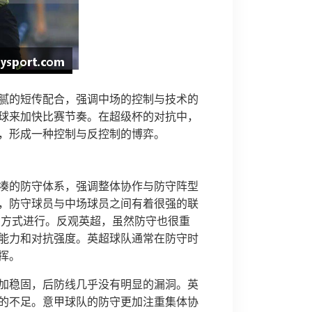
腻的短传配合，强调中场的控制与技术的
球来加快比赛节奏。在超级杯的对抗中，
，形成一种控制与反控制的博弈。
凑的防守体系，强调整体协作与防守阵型
，防守球员与中场球员之间有着很强的联
合的方式进行。反观英超，虽然防守也很重
能力和对抗强度。英超球队通常在防守时
挥。
加稳固，后防线几乎没有明显的漏洞。英
的不足。意甲球队的防守更加注重集体协