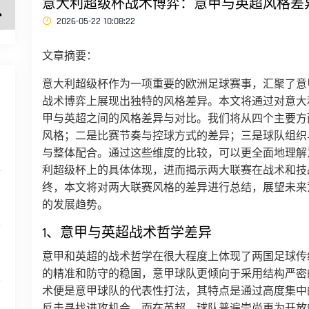
意大利超级杯战术博弈：意甲与英超风格差
2026-05-22 10:08:22
文章摘要：
意大利超级杯作为一项重要的欧洲足球赛事，汇聚了意
战术博弈上展现出独特的风格差异。本文将通过对意大
甲与英超之间的风格差异与对比。我们将从四个主要方
风格；二是比赛节奏与控球方式的差异；三是球队组织
与整体配合。通过这些维度的比较，可以更全面地理解
利超级杯上的具体体现，进而揭示两大联赛在战术和技
终，本文将对两大联赛风格的差异进行总结，展望未来
的发展趋势。
1、意甲与英超战术哲学差异
意甲和英超的战术哲学在很大程度上体现了两国足球传
的精准和防守的稳固，意甲球队更倾向于采用结构严密
术便是意甲球队的代表性打法，其特点是通过高度集中
反击寻找进攻机会。而在英超，球队普遍崇尚更为开放