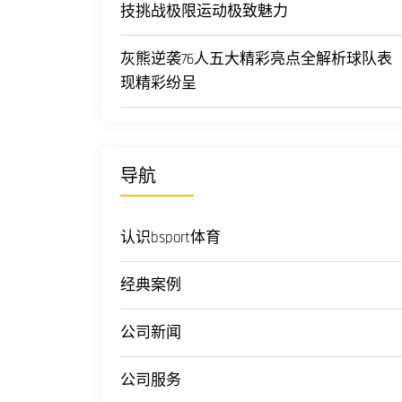
技挑战极限运动极致魅力
灰熊逆袭76人五大精彩亮点全解析球队表
现精彩纷呈
导航
认识bsport体育
经典案例
公司新闻
公司服务