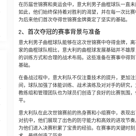
在历届世锦赛和奥运会中，意大利男子曲棍球队一直未
如此，他们始终保持着对胜利的渴望，并在每一次比赛
为后来他们首次夺得世锦赛金牌奠定了坚实的基础。
2、首次夺冠的赛事背景与准备
意大利男子曲棍球队能够在这次世锦赛中夺得金牌，离
家的曲棍球队相比，意大利的曲棍球发展基础并不雄厚
的训练方式和合理的战术布局。这些准备在赛事中得到
基础。
在备战过程中，意大利队不仅注重技术的提升，更加注
间，球队加强了体能训练、战术演练及对对手的研究，
教练组和管理团队也为球员们创造了良好的比赛氛围，
平。
意大利队在此次世锦赛前的热身赛和小组赛中，表现出
对抗中，他们展现了出色的防守能力和高效的进攻节奏
为他们进入决赛积累了宝贵的经验。在赛事的关键时刻
术，最终创造了历史。