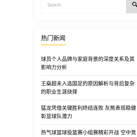
热门新闻
球员个人品牌与家庭背景的深度关系及其
影响力分析
王燊超未入选国足的原因解析与背后复杂
的职业生涯抉择
猛龙凭借关键胜利终结连败 灰熊表现稳健
彰显球队潜力
热气球篮球投篮赛小组赛精彩开战 空中竞