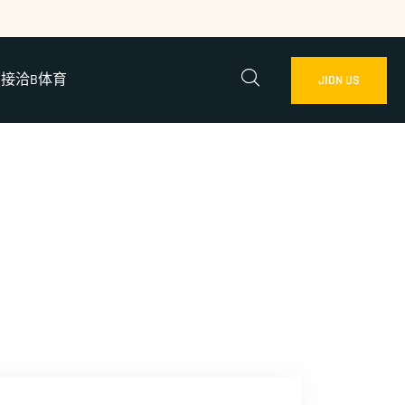
接洽B体育
JION US