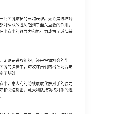
一批关键球员的卓越表现。无论是进攻端
都对球队的胜利起到了至关重要的作用。
在比赛中的领导力和执行力成为了球队获
。无论是进攻组织，还是把握机会的能
关键的决赛中，进攻球员们的出色配合与
定了基础。
赛中，意大利的防线屡屡化解对手的强力
守和快速反击，意大利队成功将对手的进
。