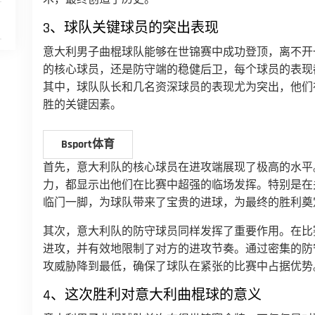
3、球队关键球员的突出表现
意大利男子曲棍球队能够在世锦赛中成功登顶，离不开
的核心球员，还是防守端的稳健后卫，每个球员的表现
其中，球队队长和几名资深球员的表现尤为突出，他们
胜的关键因素。
Bsport体育
首先，意大利队的核心球员在进攻端展现了极高的水平
力，都显示出他们在比赛中超强的临场发挥。特别是在
临门一脚，为球队带来了宝贵的进球，为最终的胜利奠
其次，意大利队的防守球员同样发挥了重要作用。在比
进攻，并有效地限制了对方的进攻节奏。通过密集的防
攻威胁降到最低，确保了球队在紧张的比赛中占据优势
4、这次胜利对意大利曲棍球的意义