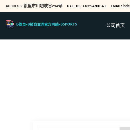
ADDRESS: 凯里市川叨峡谷294号
CALL US: +13594780143
EMAIL: ind
公司首页