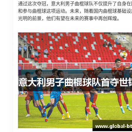
通过这次夺冠，意大利男子曲棍球队不仅提升了自身在
和参与曲棍球这项运动。未来，随着国内曲棍球基础设
光明的前景，他们有望在未来的赛事中再创辉煌。