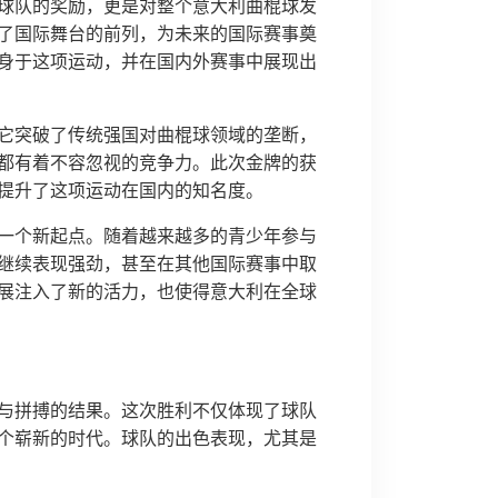
球队的奖励，更是对整个意大利曲棍球发
了国际舞台的前列，为未来的国际赛事奠
身于这项运动，并在国内外赛事中展现出
它突破了传统强国对曲棍球领域的垄断，
都有着不容忽视的竞争力。此次金牌的获
提升了这项运动在国内的知名度。
一个新起点。随着越来越多的青少年参与
继续表现强劲，甚至在其他国际赛事中取
展注入了新的活力，也使得意大利在全球
与拼搏的结果。这次胜利不仅体现了球队
个崭新的时代。球队的出色表现，尤其是