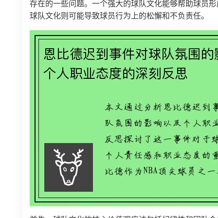
存在的一些问题。一个强大的球队文化能够帮助球员形
球队文化则可能导致球员行为上的松懈和不负责任。