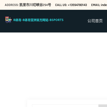
ADDRESS: 凯里市川叨峡谷294号
CALL US: +13594780143
EMAIL: ind
公司首页