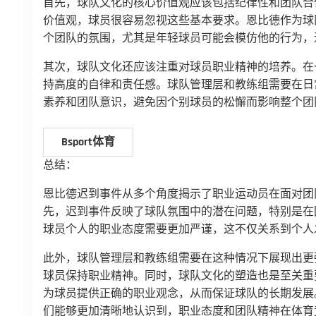
首先，球队文化的核心价值观应该包括纪律性和团队合
价值观，球员很容易忽视这些基本要求。恩比德作为球
个团队的氛围，尤其是年轻球员可能会模仿他的行为，
其次，球队文化还应该注重对球员职业精神的培养。在
持高度的自律和责任感。球队管理层和教练组需要在日
素养和团队意识，避免因个别球员的松懈而影响整个团
Bsport体育
总结：
恩比德迟到事件从多个角度揭示了职业运动员在面对团
先，迟到事件反映了球队氛围中的潜在问题，特别是在
球员个人的职业态度需要更加严谨，这不仅关系到个人
此外，球队管理层和教练组需要在这种情况下展现出更
球员保持职业精神。同时，球队文化的塑造也是至关重
为球员提供正确的职业观念，从而保证球队的长期发展
们能够更加清晰地认识到，职业态度和团队精神在体育