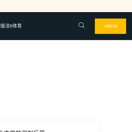
接洽B体育
JION US