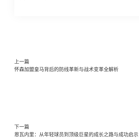
上一篇
怀森加盟皇马背后的防线革新与战术变革全解析
下一篇
恩瓦内里：从年轻球员到顶级巨星的成长之路与成功启示