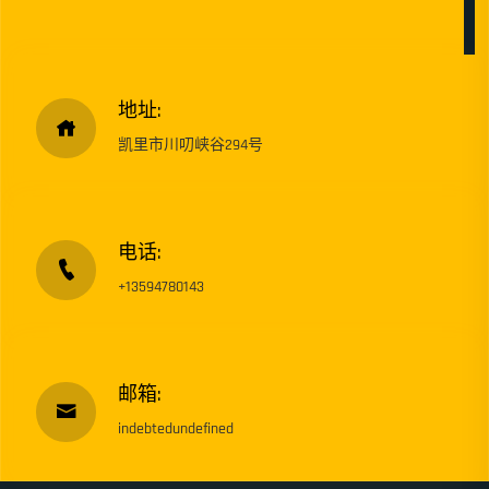
地址:
凯里市川叨峡谷294号
电话:
+13594780143
邮箱:
indebtedundefined