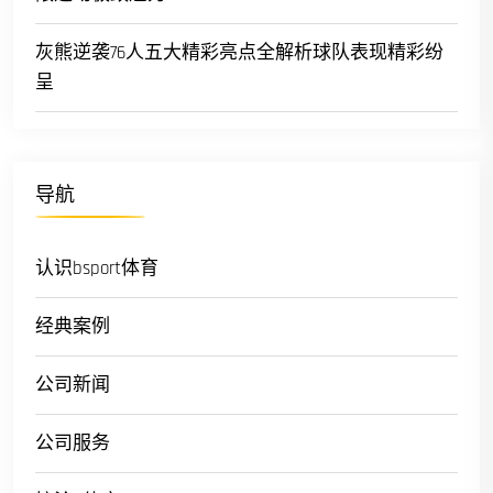
灰熊逆袭76人五大精彩亮点全解析球队表现精彩纷
呈
导航
认识bsport体育
经典案例
公司新闻
公司服务