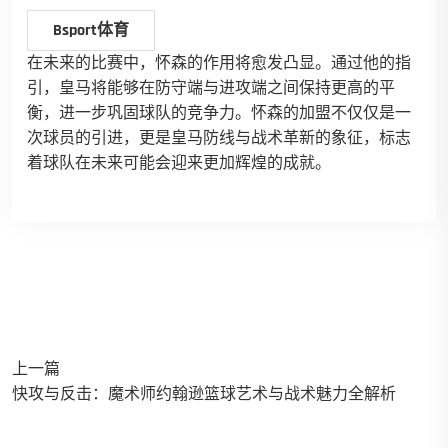
Bsport体育
在未来的比赛中，怀森的作用将愈发凸显。通过他的指
引，皇马将能够在防守端与进攻端之间保持更高的平
衡，进一步巩固球队的竞争力。怀森的加盟不仅仅是一
次球员的引进，更是皇马防线与战术革新的象征，标志
着球队在未来可能会迎来更加辉煌的成就。
上一篇
快攻与反击：魔术师约翰逊篮球艺术与战术魅力全解析