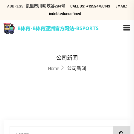
ADDRESS: 凯里市川叨峡谷294号
CALL US: +13594780143
EMAIL:
indebtedundefined
公司新闻
Home
公司新闻