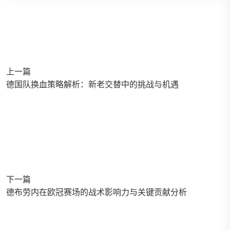
上一篇
德国队换血策略解析：新老交替中的挑战与机遇
下一篇
德布劳内在欧冠赛场的战术影响力与关键贡献分析