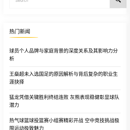
热门新闻
球员个人品牌与家庭背景的深度关系及其影响力分
析
王燊超未入选国足的原因解析与背后复杂的职业生
涯抉择
猛龙凭借关键胜利终结连败 灰熊表现稳健彰显球队
潜力
热气球篮球投篮赛小组赛精彩开战 空中竞技挑战极
限运动极致魅力