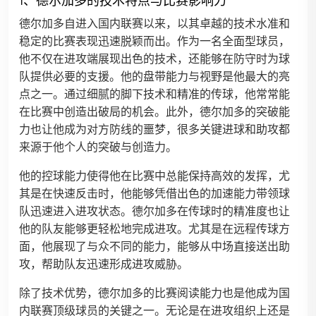
1、德尔加多的技术特点与比赛影响力
德尔加多自进入国内联赛以来，以其卓越的技术水准和
稳定的比赛表现迅速脱颖而出。作为一名全面型球员，
他不仅在进攻端展现出色的技术，还能够在防守时为球
队提供必要的支援。他的盘带能力与视野是他最大的亮
点之一。通过细腻的脚下技术和精准的传球，他常常能
在比赛中创造出破局的机会。此外，德尔加多的突破能
力也让他成为对方防线的噩梦，很多关键进球和助攻都
来源于他个人的突破与创造力。
他的控球能力使得他在比赛中总能保持高效的发挥，尤
其是在快速反击时，他能够凭借出色的加速能力带领球
队迅速进入进攻状态。德尔加多在传球时的精准度也让
他的队友能够更轻松地完成进攻。尤其是在远程传球方
面，他展现了与众不同的能力，能够从中场直接送出助
攻，帮助队友迅速形成进攻威胁。
除了技术优势，德尔加多的比赛阅读能力也是他成为国
内联赛顶级球员的关键之一。无论是在进攻组织上还是