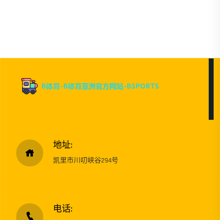
地址:
凯里市川叨峡谷294号
电话: