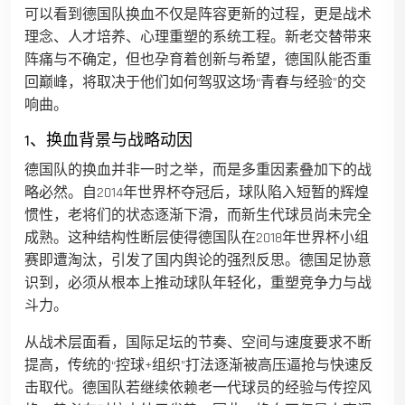
可以看到德国队换血不仅是阵容更新的过程，更是战术
理念、人才培养、心理重塑的系统工程。新老交替带来
阵痛与不确定，但也孕育着创新与希望，德国队能否重
回巅峰，将取决于他们如何驾驭这场“青春与经验”的交
响曲。
1、换血背景与战略动因
德国队的换血并非一时之举，而是多重因素叠加下的战
略必然。自2014年世界杯夺冠后，球队陷入短暂的辉煌
惯性，老将们的状态逐渐下滑，而新生代球员尚未完全
成熟。这种结构性断层使得德国队在2018年世界杯小组
赛即遭淘汰，引发了国内舆论的强烈反思。德国足协意
识到，必须从根本上推动球队年轻化，重塑竞争力与战
斗力。
从战术层面看，国际足坛的节奏、空间与速度要求不断
提高，传统的“控球+组织”打法逐渐被高压逼抢与快速反
击取代。德国队若继续依赖老一代球员的经验与传控风