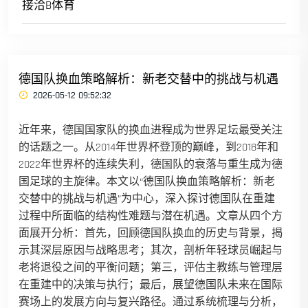
接洽B体育
德国队换血策略解析：新老交替中的挑战与机遇
2026-05-12 09:52:32
近年来，德国国家队的换血进程成为世界足坛最受关注
的话题之一。从2014年世界杯登顶的巅峰，到2018年和
2022年世界杯的连续失利，德国队的衰落与重生成为德
国足球的主旋律。本文以“德国队换血策略解析：新老
交替中的挑战与机遇”为中心，深入探讨德国队在重建
过程中所面临的结构性难题与潜在机遇。文章从四个方
面展开分析：首先，回顾德国队换血的历史与背景，揭
示其深层原因与战略思考；其次，剖析年轻球员崛起与
老将退役之间的平衡问题；第三，评估主教练与管理层
在重建中的决策与执行；最后，展望德国队未来在国际
赛场上的发展方向与复兴路径。通过系统梳理与分析，