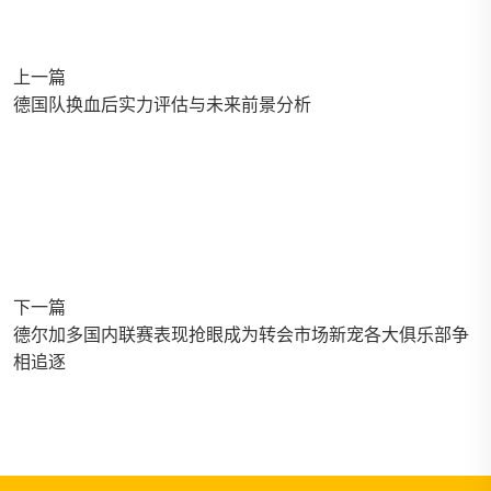
上一篇
德国队换血后实力评估与未来前景分析
下一篇
德尔加多国内联赛表现抢眼成为转会市场新宠各大俱乐部争
相追逐