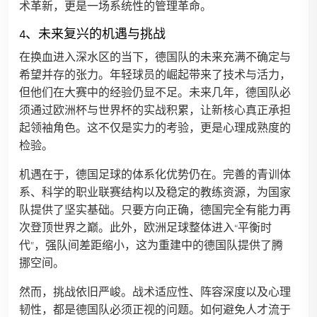
术革新，更是一场系统性的管理革命。
4、未来复兴的机遇与挑战
在换血进入深水区的当下，德国队的未来充满不确定与
希望并存的张力。年轻球员的崛起带来了技术与活力，
但他们在大赛中的经验仍显不足。未来几年，德国队必
须通过欧洲杯与世界杯的实战积累，让新核心真正承担
起领袖角色。这不仅是实力的考验，更是心理成熟度的
检验。
机遇在于，德国足球的体系化优势仍在。完善的青训体
系、科学的职业联赛结构以及稳定的教练资源，为国家
队提供了坚实基础。只要方向正确，德国完全有能力再
次登顶世界之巅。此外，欧洲足球整体进入“平衡时
代”，强队间差距缩小，这为重建中的德国队提供了腾
挪空间。
然而，挑战依旧严峻。战术适应性、阵容深度以及心理
韧性，都是德国队必须正视的问题。如何避免人才流于