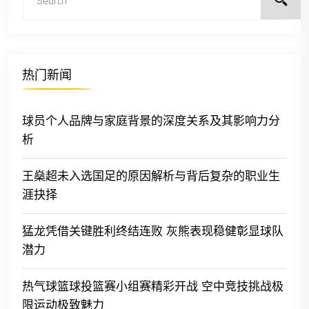
热门新闻
球员个人品牌与家庭背景的深度关系及其影响力分
析
王燊超未入选国足的原因解析与背后复杂的职业生
涯抉择
猛龙凭借关键胜利终结连败 灰熊表现稳健彰显球队
潜力
热气球篮球投篮赛小组赛精彩开战 空中竞技挑战极
限运动极致魅力