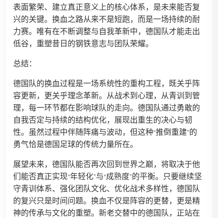
表面繁荣、建立真正意义上的核心体系，是未来能否复
兴的关键。换血之路从来不是短跑，而是一场持续的耐
力赛。唯有在不断调整与自我革新中，德国队才能走出
低谷，重塑昔日的钢铁意志与团队荣耀。
总结：
德国队的换血过程是一场系统性的重构工程，既关乎阵
容更新，更关乎理念革新。从战术到心理，从青训到管
理，每一环节都在影响球队的走向。德国队通过勇敢的
自我否定与持续的结构优化，展现出重生的决心与韧
性。虽然过程中伴随阵痛与波动，但这种“推倒重建”的
勇气恰是德国足球的传统力量所在。
展望未来，德国队能否再次回到世界之巅，将取决于他
们能否真正实现“年轻化”与“成熟度”的平衡。只要继续坚
守青训体系、强化团队文化、优化战术多样性，德国队
的复兴只是时间问题。换血不仅是阵容的更替，更是精
神的传承与文化的重塑。新老交替中的德国队，正站在