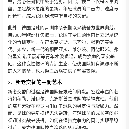
格，势必在对抗中处于劣势。因此，换血不仅是人事调
整，更是战术思维的更新。年轻球员的冲击力、速度与
创造性，成为德国足球重塑自我的关键。
此外，德国足球的青训体系长期以来被誉为世界典范。
自2000年欧洲杯失败后，德国在全国范围内建立起系统
化的青训基地，孕育出克罗斯、厄齐尔、穆勒等黄金一
代。如今，新一代的穆西亚拉、维尔茨、阿德耶米、弗
洛里安·诺伊豪斯等青年才俊崛起，成为换血的现实基
础。这种良性循环的青训生态，使德国队拥有源源不断
的人才储备，也为换血战略提供了坚实支撑。
2、新老交替的平衡艺术
新老交替的过程是德国队最艰难的阶段。经验丰富的老
将如穆勒、诺伊尔、克罗斯曾是球队的精神支柱，他们
的离开无疑在短期内削弱了球队的稳定性与凝聚力。然
而，足球的更新换代无法逆转，年轻球员的成长空间必
须通过实战来获得。如何在保持竞争力的同时实现平稳
过渡，成为德国队换血策略的核心课题。