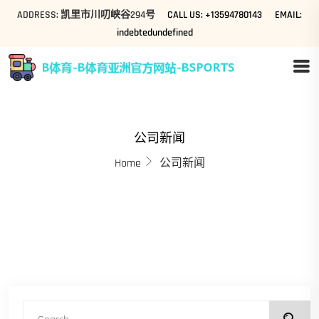
ADDRESS: 凯里市川叨峡谷294号
CALL US: +13594780143
EMAIL:
indebtedundefined
公司新闻
Home
公司新闻