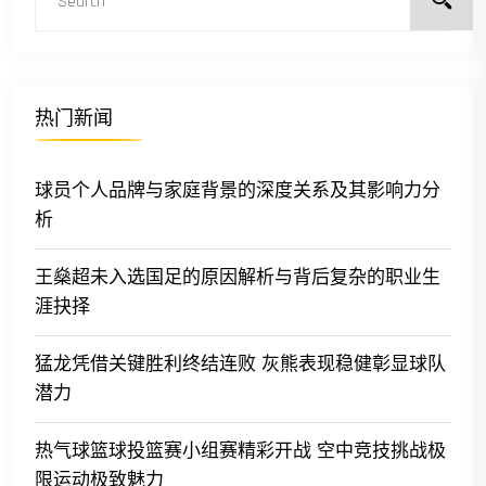
热门新闻
球员个人品牌与家庭背景的深度关系及其影响力分
析
王燊超未入选国足的原因解析与背后复杂的职业生
涯抉择
猛龙凭借关键胜利终结连败 灰熊表现稳健彰显球队
潜力
热气球篮球投篮赛小组赛精彩开战 空中竞技挑战极
限运动极致魅力