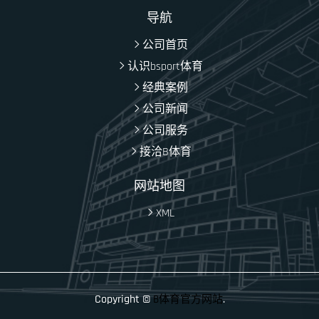
导航
公司首页
认识bsport体育
经典案例
公司新闻
公司服务
接洽B体育
网站地图
XML
Copyright ©
.
B体育官方网站