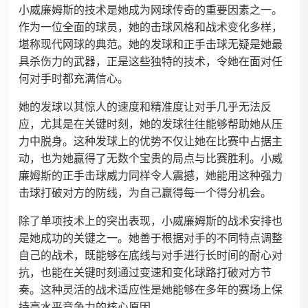
小威廉姆斯的技术是她成为网球传奇的重要因素之一。
作为一位全面的球员，她的击球风格和战术变化多样，
堪称现代网球的典范。她的发球和正手击球无疑是她最
具杀伤力的武器，正是这些独特的技术，令她在面对任
何对手时都充满信心。
她的发球以其惊人的速度和精准度让对手几乎无法反
应，尤其是在关键时刻，她的发球往往能够帮助她从压
力中脱身。这种发球上的优势不仅让她在比赛中占据主
动，也为她赢得了无数个宝贵的局点与比赛胜利。小威
廉姆斯的正手击球威力同样令人震撼，她能用这种强力
击球打破对方的防线，为自己赢得每一个得分机会。
除了单项技术上的突出表现，小威廉姆斯的战术安排也
是她成功的关键之一。她善于根据对手的不同特点调整
自己的战术，既能够在底线与对手进行长时间的耐心对
抗，也能在关键时刻通过变速和变化球路打破对方节
奏。这种灵活的战术适应性是她能够在多年的赛场上保
持高水平竞争力的核心原因。