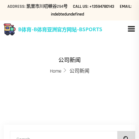
ADDRESS: 凯里市川叨峡谷294号
CALL US: +13594780143
EMAIL:
indebtedundefined
公司新闻
Home
公司新闻