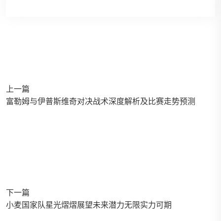
上一篇
富勒姆与伊普斯维奇对决战术深度解析及比赛走势预测
下一篇
小麦国家队星光熠熠展望未来潜力无限实力可期