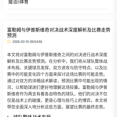
接洽B体育
富勒姆与伊普斯维奇对决战术深度解析及比赛走势
预测
2026-03-10 09:54:56
本文将对富勒姆与伊普斯维奇之间的对决进行战术深度
解析及比赛走势预测。在分析中，我们将从球队整体战
术布局、关键球员发挥、双方进攻与防守特点、以及比
赛中的可能变化四个方面来探讨这场比赛的可能走势。
通过对双方的详细战术解读，预测比赛中可能出现的情
况，以帮助球迷们更好地理解这场较量。富勒姆与伊普
斯维奇作为两支有着各自特色的球队，他们的对决不仅
仅是战术上的碰撞，更是心理与技巧上的博弈。本文将
带您全面深入地分析这些方面，展望比赛的最终走势。