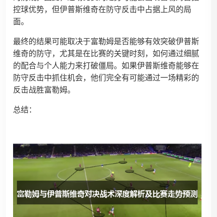
控球优势，但伊普斯维奇在防守反击中占据上风的局
面。
最终的结果可能取决于富勒姆是否能够有效突破伊普斯
维奇的防守，尤其是在比赛的关键时刻，如何通过细腻
的配合与个人能力来打破僵局。如果伊普斯维奇能够在
防守反击中抓住机会，他们完全有可能通过一场精彩的
反击战胜富勒姆。
总结：