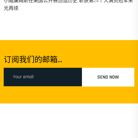
小威廉姆斯在美国公开赛创造历史 斩获第24个大满贯冠军荣
光再续
订阅我们的邮箱...
SEND NOW