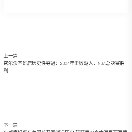
上一篇
密尔沃基雄鹿历史性夺冠：2024年击败湖人，NBA总决赛胜
利
下一篇