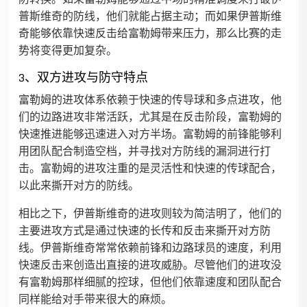
普斯维奇的防线，他们就能占据主动；而如果伊普斯维
奇能够依靠快速反击给富勒姆带来压力，那么比赛的走
势将变得更加复杂。
3、双方进攻与防守特点
富勒姆的进攻体系依赖于快速的传导球和多点进攻，他
们的边路进攻非常活跃，尤其是在反击阶段，富勒姆的
快速推进能够迅速进入对方半场。富勒姆的前锋能够利
用团队配合制造空档，并寻找对方防线的漏洞进行打
击。富勒姆的进攻注重的是灵活性和快速的传球配合，
以此来撕开对方的防线。
相比之下，伊普斯维奇的进攻则较为简洁明了，他们的
主要进攻方式是通过快速的长传和反击来撕开对方防
线。伊普斯维奇常常依赖前锋和边路球员的速度，利用
快速反击来创造出直接的进攻威胁。尽管他们的进攻没
有富勒姆那样细腻的控球，但他们依靠速度和团队配合
同样能给对手带来很大的麻烦。