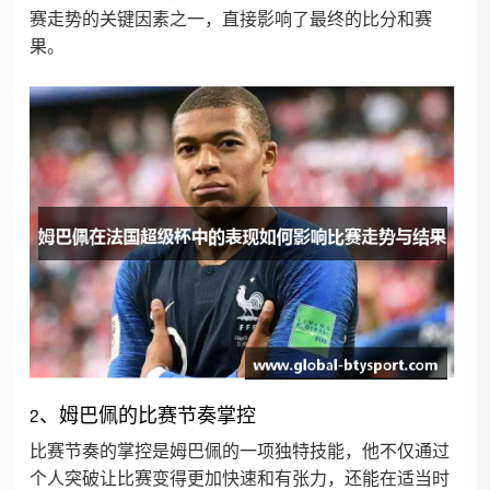
赛走势的关键因素之一，直接影响了最终的比分和赛
果。
2、姆巴佩的比赛节奏掌控
比赛节奏的掌控是姆巴佩的一项独特技能，他不仅通过
个人突破让比赛变得更加快速和有张力，还能在适当时