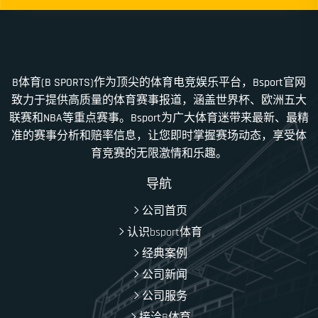
B体育(B SPORTS)作为顶尖的体育电竞娱乐平台，Bsport官网
致力于提供高质量的体育赛事报道，涵盖世界杯、欧洲五大
联赛和NBA等重点赛事。Bsport为广大体育迷带来最新、最精
准的赛事分析和赔率信息，让您即时掌握赛场动态，享受体
育竞赛的无限激情和乐趣。
导航
公司首页
认识bsport体育
经典案例
公司新闻
公司服务
接洽B体育