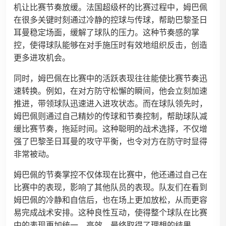
机让比赛节奏放缓。法国超级杯的比赛过程中，姆巴佩
在很多关键时刻通过冷静的控球与传球，帮助巴黎圣日
耳曼稳定场面，缓解了球队的压力。这种节奏感的掌
控，使得球队能够在对手施压时有效地组织反击，创造
更多进攻机会。
同时，姆巴佩在比赛中的活跃表现往往能使比赛节奏迅
速转换。例如，在对方防守松懈的瞬间，他会立刻加速
推进，带领球队迅速进入进攻状态。而在球队领先时，
姆巴佩则通过自己精妙的传球和节奏控制，帮助球队减
缓比赛节奏，拖延时间。这种聪明的战术选择，不仅增
强了巴黎圣日耳曼的攻守平衡，也令对方在防守时显得
非常被动。
姆巴佩的节奏掌控不仅体现在比赛中，他还通过自己在
比赛中的表现，影响了其他队员的表现。队友们在看到
姆巴佩的冷静和自信后，也在场上更加放松，从而更容
易完成战术安排。这种良性互动，使得整个球队在比赛
中的表现更加统一、高效，最终取得了理想的结果。