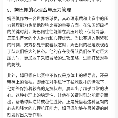
3、姆巴佩的心理战与压力管理
姆巴佩作为一名世界级球员，其心理素质和比赛中的压
力管理能力也是他影响比赛的重要方面。在法国超级杯
的关键时刻，姆巴佩往往能够在高压环境下保持冷静，
展现出巨大的个人魅力和心理优势。当比赛进入到紧张
的时刻，双方都处于胶着状态时，姆巴佩的稳定表现给
了队友们极大的信心。他的存在使得队员们在面对巨大
压力时，更加敢于采取冒险的进攻策略，进而打破对手
的防线。
此外，姆巴佩在比赛中不仅仅是身体上的领导者，还是
精神上的领袖。即便在对手进行了猛烈反扑的情况下，
他始终保持着较高的竞技状态，展现出了超乎寻常的决
心。这种心理上的稳定性，让他在关键时刻总能挺身而
出，帮助球队逆转或稳住胜势。正是凭借着这种坚韧的
心态和强大的心理抗压能力，姆巴佩能够在最关键的时
刻发挥出关键作用。