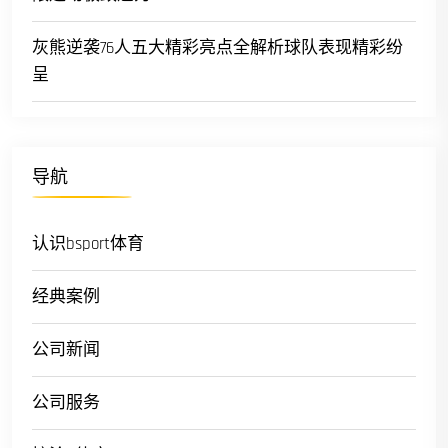
灰熊逆袭76人五大精彩亮点全解析球队表现精彩纷
呈
导航
认识bsport体育
经典案例
公司新闻
公司服务