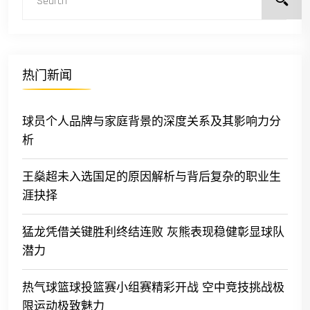
热门新闻
球员个人品牌与家庭背景的深度关系及其影响力分
析
王燊超未入选国足的原因解析与背后复杂的职业生
涯抉择
猛龙凭借关键胜利终结连败 灰熊表现稳健彰显球队
潜力
热气球篮球投篮赛小组赛精彩开战 空中竞技挑战极
限运动极致魅力