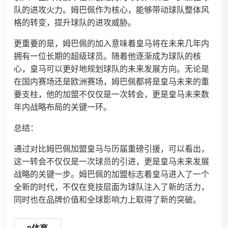
队的进攻火力。姆巴佩作为核心，能够带动球队整体风
格的转变，提升球队的进攻威胁。
更重要的是，姆巴佩的加入意味着皇马将在未来几年内
拥有一位长期的超级球员。随着他逐渐成为球队的核
心，皇马可以更好地规划球队的未来发展方向。无论是
在国内赛场还是欧洲赛场，姆巴佩都将是皇马未来的重
要支柱，他的加盟不仅仅是一次转会，更是皇马未来数
年内战略布局的关键一环。
总结：
通过对比姆巴佩加盟皇马与历届重磅引援，可以看出，
这一转会不仅仅是一次球员的引进，更是皇马未来发展
战略的关键一步。姆巴佩的加盟标志着皇马进入了一个
全新的时代，不仅在竞技层面为球队注入了新的活力，
同时也在品牌价值和全球影响力上取得了新的突破。