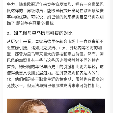
争力。随着欧冠近年来竞争愈发激烈，拥有一名像姆巴
佩这样的世界级球员，能够显著提升皇马在欧洲顶级赛
事中的优势。可以说，姆巴佩的到来标志着皇马再次明
确了“即刻争夺冠军”的目标。
2、姆巴佩与皇马历届引援的对比
从历史上来看，皇家马德里在转会市场上一直以来都不
乏重磅引援，诸如贝克汉姆、C罗、齐达内等名将的加
盟，都曾为皇马带来巨大的竞技和商业价值。然而，姆
巴佩的加盟具有一些与这些历史引援截然不同的特点。
首先，姆巴佩的年纪与历史上的引援相比更为年轻，这
使得他更具长期发展潜力。在贝克汉姆和齐达内的时
代，他们都是处于职业生涯的黄金期，虽然也有很高的
竞技水平，但无法与姆巴佩那样充满未来可能性相比。