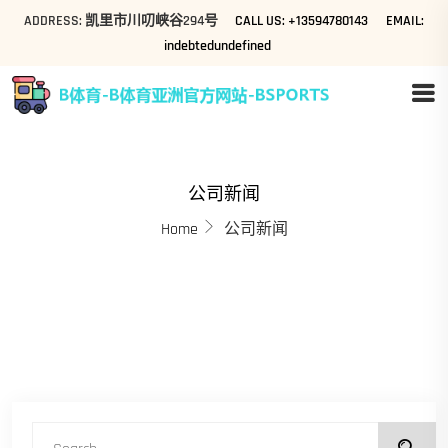
ADDRESS: 凯里市川叨峡谷294号
CALL US: +13594780143
EMAIL:
indebtedundefined
公司新闻
Home
公司新闻