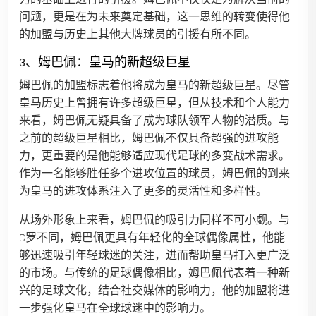
问题，更是在为未来奠定基础，这一思维的转变使得他
的加盟与历史上其他大牌球员的引援有所不同。
3、姆巴佩：皇马的新超级巨星
姆巴佩的加盟标志着他将成为皇马的新超级巨星。尽管
皇马历史上曾拥有许多超级巨星，但从技术和个人能力
来看，姆巴佩无疑具备了成为球队领军人物的潜质。与
之前的超级巨星相比，姆巴佩不仅具备超强的进攻能
力，更重要的是他能够适应现代足球的多变战术需求。
作为一名能够胜任多个进攻位置的球员，姆巴佩的到来
为皇马的进攻体系注入了更多的灵活性和多样性。
从场外形象上来看，姆巴佩的吸引力同样不可小觑。与
C罗不同，姆巴佩更具有年轻化的全球偶像属性，他能
够迅速吸引年轻球迷的关注，进而帮助皇马打入更广泛
的市场。与传统的足球偶像相比，姆巴佩代表着一种新
兴的足球文化，结合社交媒体的影响力，他的加盟将进
一步强化皇马在全球球迷中的影响力。