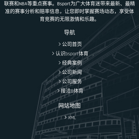
联赛和NBA等重点赛事。Bsport为广大体育迷带来最新、最精
准的赛事分析和赔率信息，让您即时掌握赛场动态，享受体
育竞赛的无限激情和乐趣。
导航
公司首页
认识bsport体育
经典案例
公司新闻
公司服务
接洽B体育
网站地图
XML