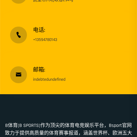
凯里市川叨峡谷294号
电话:
+13594780143
邮箱:
indebtedundefined
B体育(B SPORTS)作为顶尖的体育电竞娱乐平台，Bsport官网
致力于提供高质量的体育赛事报道，涵盖世界杯、欧洲五大