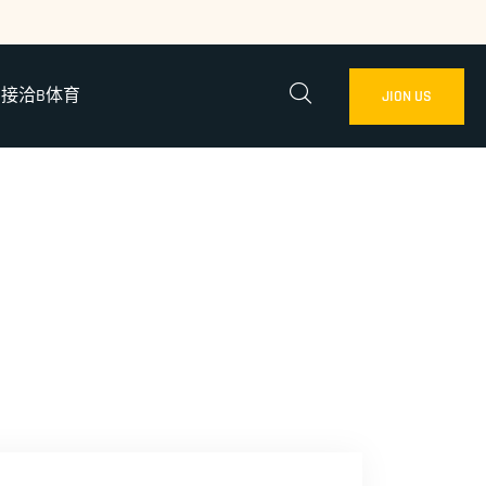
接洽B体育
JION US