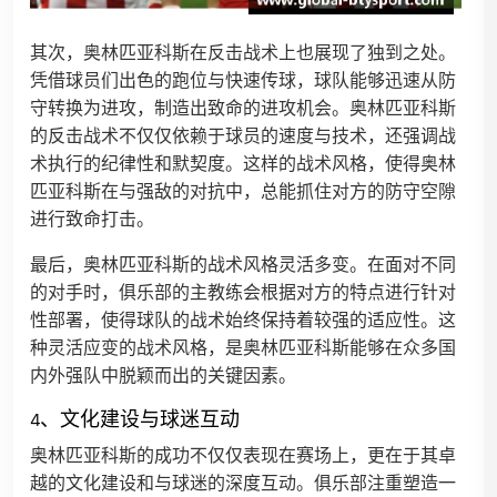
其次，奥林匹亚科斯在反击战术上也展现了独到之处。
凭借球员们出色的跑位与快速传球，球队能够迅速从防
守转换为进攻，制造出致命的进攻机会。奥林匹亚科斯
的反击战术不仅仅依赖于球员的速度与技术，还强调战
术执行的纪律性和默契度。这样的战术风格，使得奥林
匹亚科斯在与强敌的对抗中，总能抓住对方的防守空隙
进行致命打击。
最后，奥林匹亚科斯的战术风格灵活多变。在面对不同
的对手时，俱乐部的主教练会根据对方的特点进行针对
性部署，使得球队的战术始终保持着较强的适应性。这
种灵活应变的战术风格，是奥林匹亚科斯能够在众多国
内外强队中脱颖而出的关键因素。
4、文化建设与球迷互动
奥林匹亚科斯的成功不仅仅表现在赛场上，更在于其卓
越的文化建设和与球迷的深度互动。俱乐部注重塑造一