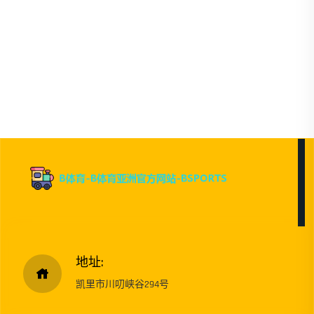
地址:
凯里市川叨峡谷294号