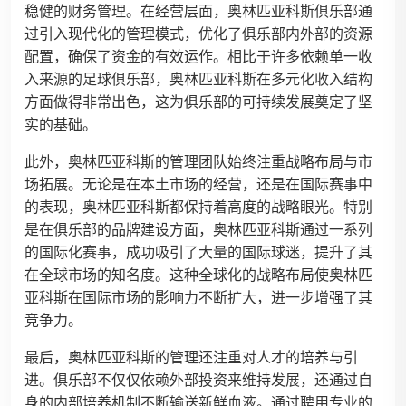
稳健的财务管理。在经营层面，奥林匹亚科斯俱乐部通
过引入现代化的管理模式，优化了俱乐部内外部的资源
配置，确保了资金的有效运作。相比于许多依赖单一收
入来源的足球俱乐部，奥林匹亚科斯在多元化收入结构
方面做得非常出色，这为俱乐部的可持续发展奠定了坚
实的基础。
此外，奥林匹亚科斯的管理团队始终注重战略布局与市
场拓展。无论是在本土市场的经营，还是在国际赛事中
的表现，奥林匹亚科斯都保持着高度的战略眼光。特别
是在俱乐部的品牌建设方面，奥林匹亚科斯通过一系列
的国际化赛事，成功吸引了大量的国际球迷，提升了其
在全球市场的知名度。这种全球化的战略布局使奥林匹
亚科斯在国际市场的影响力不断扩大，进一步增强了其
竞争力。
最后，奥林匹亚科斯的管理还注重对人才的培养与引
进。俱乐部不仅仅依赖外部投资来维持发展，还通过自
身的内部培养机制不断输送新鲜血液。通过聘用专业的