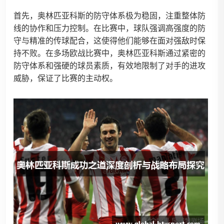
首先，奥林匹亚科斯的防守体系极为稳固，注重整体防
线的协作和压力控制。在比赛中，球队强调高强度的防
守与精准的传球配合，这使得他们能够在面对强敌时保
持不败。在多场欧战比赛中，奥林匹亚科斯通过紧密的
防守体系和强硬的球员素质，有效地限制了对手的进攻
威胁，保证了比赛的主动权。