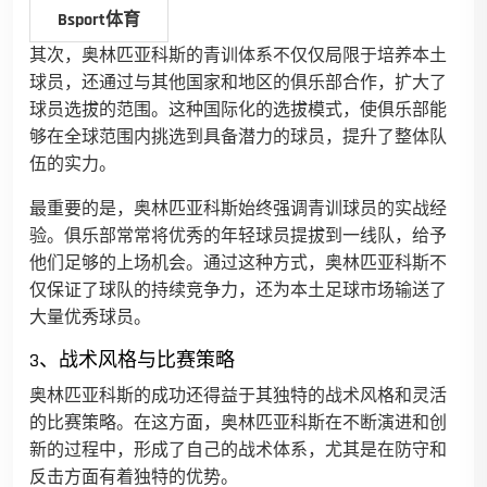
Bsport体育
其次，奥林匹亚科斯的青训体系不仅仅局限于培养本土
球员，还通过与其他国家和地区的俱乐部合作，扩大了
球员选拔的范围。这种国际化的选拔模式，使俱乐部能
够在全球范围内挑选到具备潜力的球员，提升了整体队
伍的实力。
最重要的是，奥林匹亚科斯始终强调青训球员的实战经
验。俱乐部常常将优秀的年轻球员提拔到一线队，给予
他们足够的上场机会。通过这种方式，奥林匹亚科斯不
仅保证了球队的持续竞争力，还为本土足球市场输送了
大量优秀球员。
3、战术风格与比赛策略
奥林匹亚科斯的成功还得益于其独特的战术风格和灵活
的比赛策略。在这方面，奥林匹亚科斯在不断演进和创
新的过程中，形成了自己的战术体系，尤其是在防守和
反击方面有着独特的优势。