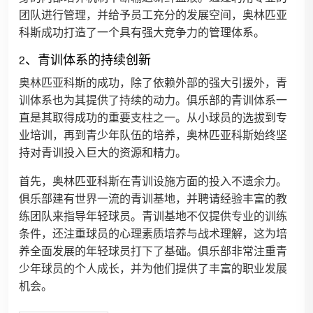
团队进行管理，并给予员工充分的发展空间，奥林匹亚
科斯成功打造了一个具有强大竞争力的管理体系。
2、青训体系的持续创新
奥林匹亚科斯的成功，除了依赖外部的强大引援外，青
训体系也为其提供了持续的动力。俱乐部的青训体系一
直是其取得成功的重要支柱之一。从小球员的选拔到专
业培训，再到青少年队伍的培养，奥林匹亚科斯始终坚
持对青训投入巨大的资源和精力。
首先，奥林匹亚科斯在青训设施方面的投入不遗余力。
俱乐部建有世界一流的青训基地，并聘请经验丰富的教
练团队来指导年轻球员。青训基地不仅提供专业的训练
条件，还注重球员的心理素质培养与战术理解，这为培
养全面发展的年轻球员打下了基础。俱乐部非常注重青
少年球员的个人成长，并为他们提供了丰富的职业发展
机会。