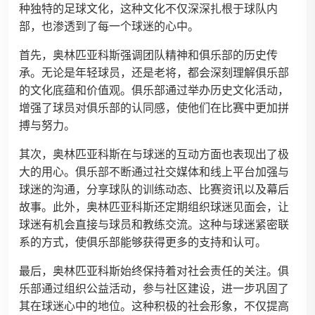
种独特的足球文化，这种文化不仅深深扎根于球队内
部，也渗透到了每一个球迷的心中。
首先，奥林匹亚科斯强调团队精神和俱乐部的历史传
承。无论是年轻球员，还是老将，都会深刻理解俱乐部
的文化底蕴和价值观。俱乐部通过举办历史文化活动，
增强了球员对俱乐部的认同感，使他们在比赛中更加拼
搏与努力。
其次，奥林匹亚科斯在与球迷的互动方面也表现出了极
大的用心。俱乐部不断通过社交媒体和线上平台加强与
球迷的沟通，分享球队的训练动态、比赛资讯以及幕后
故事。此外，奥林匹亚科斯还定期组织球迷见面会，让
球迷有机会直接与球员和教练交流。这种与球迷紧密联
系的方式，使俱乐部能够获得更多的支持和认可。
最后，奥林匹亚科斯始终保持着对社会责任的关注。俱
乐部通过组织公益活动，参与社区建设，进一步巩固了
其在球迷心中的地位。这种积极的社会形象，不仅提高