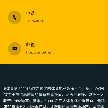
电话:
+13594780143
邮箱:
indebtedundefined
B体育(B SPORTS)作为顶尖的体育电竞娱乐平台，Bsport官网
致力于提供高质量的体育赛事报道，涵盖世界杯、欧洲五大
联赛和NBA等重点赛事。Bsport为广大体育迷带来最新、最精
准的赛事分析和赔率信息，让您即时掌握赛场动态，享受体