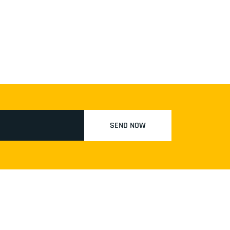
SEND NOW