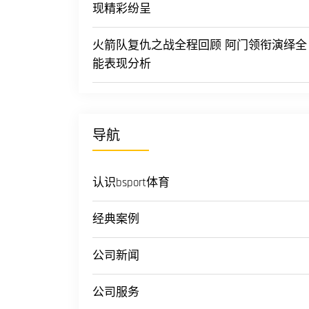
现精彩纷呈
火箭队复仇之战全程回顾 阿门领衔演绎全
能表现分析
导航
认识bsport体育
经典案例
公司新闻
公司服务