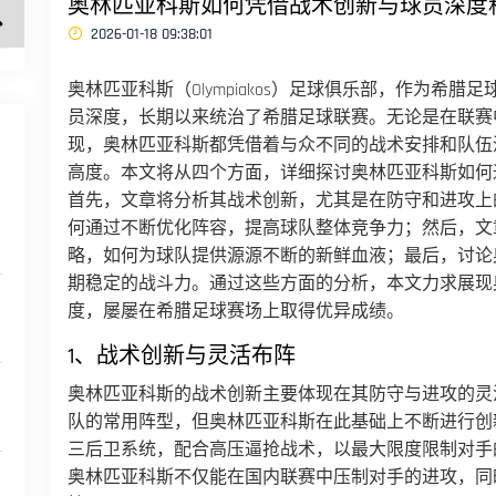
奥林匹亚科斯如何凭借战术创新与球员深度
2026-01-18 09:38:01
奥林匹亚科斯（Olympiakos）足球俱乐部，作为希
员深度，长期以来统治了希腊足球联赛。无论是在联赛
现，奥林匹亚科斯都凭借着与众不同的战术安排和队伍
高度。本文将从四个方面，详细探讨奥林匹亚科斯如何
首先，文章将分析其战术创新，尤其是在防守和进攻上
何通过不断优化阵容，提高球队整体竞争力；然后，文
略，如何为球队提供源源不断的新鲜血液；最后，讨论
期稳定的战斗力。通过这些方面的分析，本文力求展现
度，屡屡在希腊足球赛场上取得优异成绩。
1、战术创新与灵活布阵
奥林匹亚科斯的战术创新主要体现在其防守与进攻的灵活
队的常用阵型，但奥林匹亚科斯在此基础上不断进行创
三后卫系统，配合高压逼抢战术，以最大限度限制对手
奥林匹亚科斯不仅能在国内联赛中压制对手的进攻，同