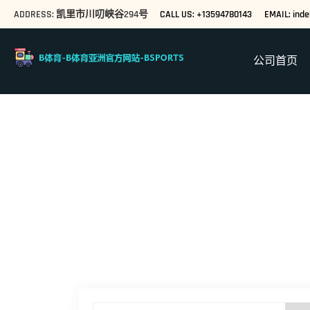
ADDRESS: 凯里市川叨峡谷294号
CALL US: +13594780143
EMAIL: ind
公司首页