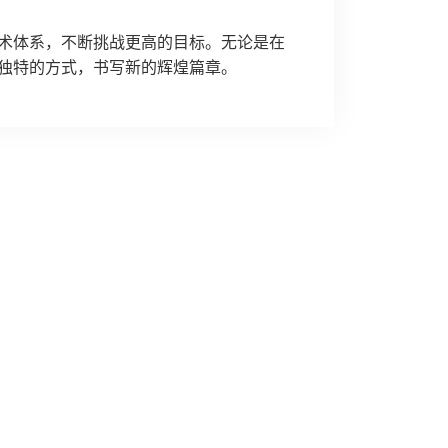
术体系，不断挑战更高的目标。无论是在
独特的方式，书写新的辉煌篇章。