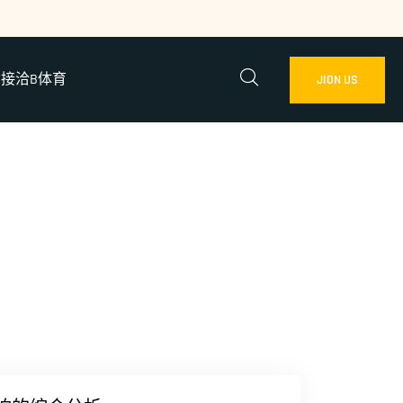
接洽B体育
JION US