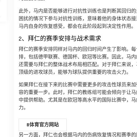
此外，马内是否能够进行对抗性训练也是判断其回归的
困扰的情况下参与对抗性训练，意味着他的身体状态接
马内自身的恢复感受，都会在此阶段起到决定性作用。
2、拜仁的赛季安排与战术需求
拜仁的赛季安排同样对马内的回归时间产生了影响。每
排，包括德甲联赛、德国杯、欧冠等比赛。因此，马内
还需要与拜仁的整体战术布局相匹配。对于拜仁来说，
顶级的进攻球员，能够为球队提供重要的攻击火力。
如果拜仁在接下来的比赛中需要更多的攻击性球员来加
容的重要一步。此时，拜仁的教练组可能会倾向于让马
中提供帮助。尤其是在欧冠等高水平的国际比赛中，马
力。
B体育官方网站
另一方面，拜仁也会根据马内的伤病恢复情况和赛季的