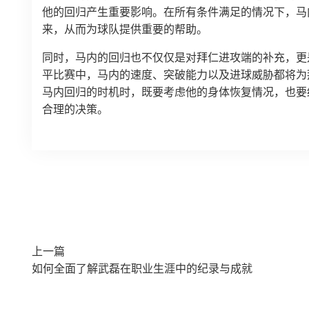
他的回归产生重要影响。在所有条件满足的情况下，马
来，从而为球队提供重要的帮助。
同时，马内的回归也不仅仅是对拜仁进攻端的补充，更
平比赛中，马内的速度、突破能力以及进球威胁都将为
马内回归的时机时，既要考虑他的身体恢复情况，也要
合理的决策。
上一篇
如何全面了解武磊在职业生涯中的纪录与成就