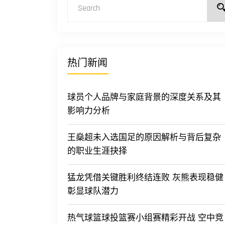
热门新闻
球员个人品牌与家庭背景的深度关系及其
影响力分析
王燊超未入选国足的原因解析与背后复杂
的职业生涯抉择
猛龙凭借关键胜利终结连败 灰熊表现稳健
彰显球队潜力
热气球篮球投篮赛小组赛精彩开战 空中竞