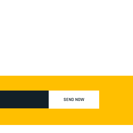
SEND NOW