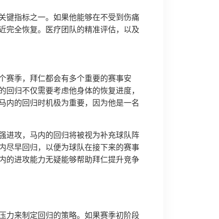
关键指标之一。如果他能够在不受到伤痛
近完全恢复。医疗团队的精准评估，以及
个赛季，拜仁都会有多个重要的赛事安
的回归不仅需要考虑他身体的恢复进度，
马内的回归时机极为重要，因为他是一名
强进攻，马内的回归将被视为补充球队阵
内尽早回归，以便为球队在接下来的赛事
内的进攻能力无疑能够帮助拜仁提升竞争
压力来制定回归的策略。如果赛季初阶段