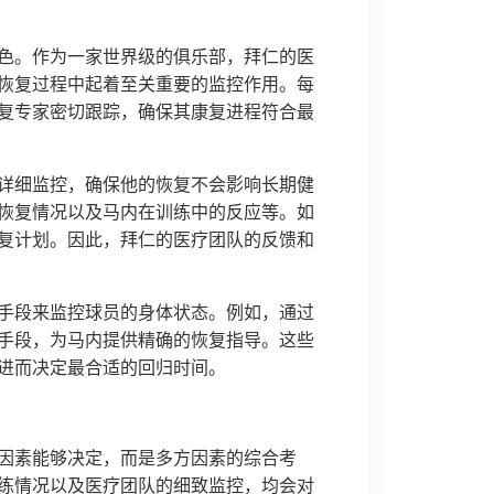
色。作为一家世界级的俱乐部，拜仁的医
恢复过程中起着至关重要的监控作用。每
复专家密切跟踪，确保其康复进程符合最
详细监控，确保他的恢复不会影响长期健
恢复情况以及马内在训练中的反应等。如
复计划。因此，拜仁的医疗团队的反馈和
手段来监控球员的身体状态。例如，通过
手段，为马内提供精确的恢复指导。这些
进而决定最合适的回归时间。
因素能够决定，而是多方因素的综合考
练情况以及医疗团队的细致监控，均会对