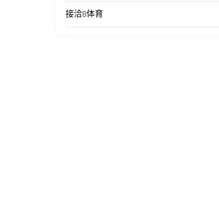
接洽B体育