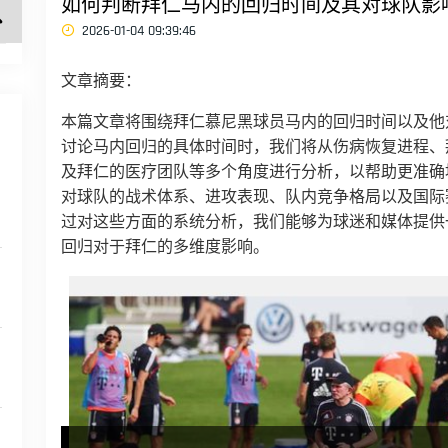
如何判断拜仁马内的回归时间及其对球队影
2026-01-04 09:39:46
文章摘要：
本篇文章将围绕拜仁慕尼黑球员马内的回归时间以及他
讨论马内回归的具体时间时，我们将从伤病恢复进程、
及拜仁的医疗团队等多个角度进行分析，以帮助更准确
对球队的战术体系、进攻表现、队内竞争格局以及国际
过对这些方面的系统分析，我们能够为球迷和媒体提供
回归对于拜仁的多维度影响。