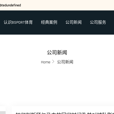
ebtedundefined
认识BSPORT体育
经典案例
公司新闻
公司服务
公司新闻
Home
公司新闻