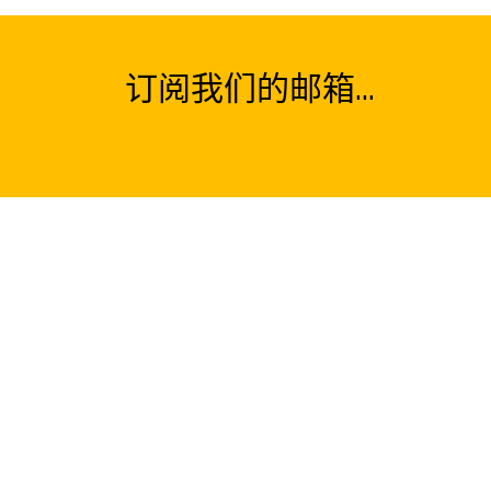
订阅我们的邮箱...