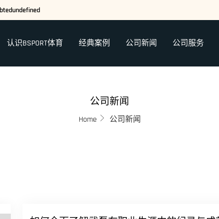
ebtedundefined
认识BSPORT体育
经典案例
公司新闻
公司服务
公司新闻
Home
公司新闻