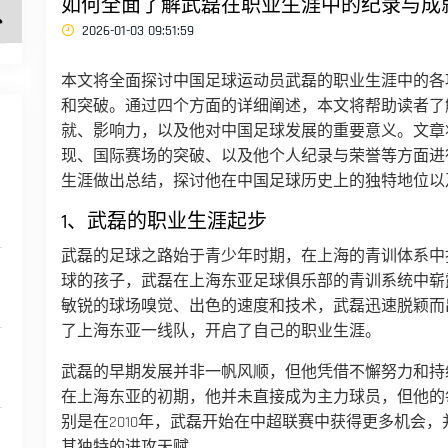
如何全面了解武磊在职业生涯中的纪录与成
2026-01-03 09:51:59
本文将全面探讨中国足球运动员武磊的职业生涯中的各
和突破。通过四个方面的详细阐述，本文将帮助读者了
就、影响力，以及他对中国足球发展的重要意义。文章
现、国际赛场的突破、以及他个人纪录与荣誉等方面进
生涯做出总结，探讨他在中国足球历史上的独特地位以
1、武磊的职业生涯起步
武磊的足球之路始于青少年时期，在上海的青训体系中
球的孩子，武磊在上海东亚足球俱乐部的青训系统中崭
敏锐的球场嗅觉、出色的速度和技术，武磊迅速脱颖而出。
了上海东亚一线队，开启了自己的职业生涯。
武磊的早期发展并非一帆风顺，但他凭借不懈努力和持
在上海东亚的初期，他并未直接成为主力球员，但他的
别是在2010年，武磊开始在中超联赛中获得更多机会
其独特的进攻天赋。