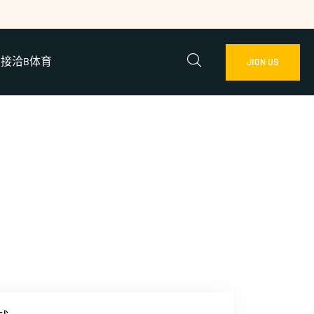
接洽B体育
JION US