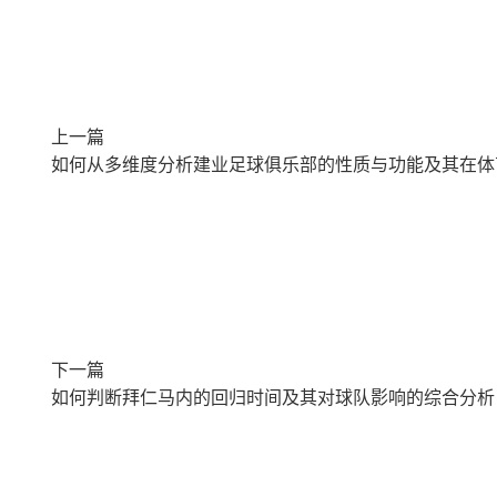
上一篇
如何从多维度分析建业足球俱乐部的性质与功能及其在体
下一篇
如何判断拜仁马内的回归时间及其对球队影响的综合分析