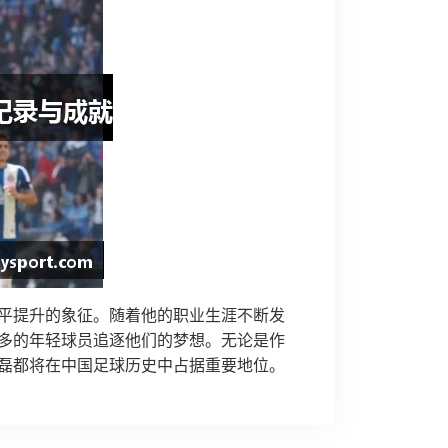
平提升的象征。随着他的职业生涯不断发
多的年轻球员追逐他们的梦想。无论是作
磊都将在中国足球历史中占据重要地位。