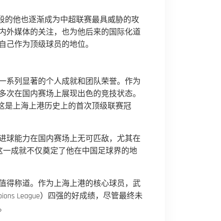
阶段的他也逐渐成为中超联赛最具威胁的攻
内外媒体的关注，也为他后来的国际化道
自己作为顶级球员的地位。
一系列显著的个人成就和团队荣誉。作为
多次在国内赛场上展现出色的竞技状态。
，这是上海上港历史上的首次顶级联赛冠
进球能力在国内赛场上无可匹敌，尤其在
。这一成就不仅奠定了他在中国足球界的地
值得称道。作为上海上港的核心球员，武
ions League）四强的好成绩，尽管最终未
。