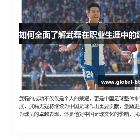
武磊的成功不仅仅是个人的荣耀，更是中国足球整体水
展，武磊无疑将继续为中国足球作出重要贡献，激励更
为球员的卓越表现，还是他对中国足球文化的影响，武