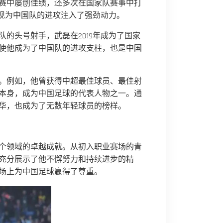
赛中屡创佳绩，还多次在国家队赛事中打
表现为中国队的进攻注入了强劲动力。
的头号射手，武磊在2019年成为了国家
使他成为了中国队的进攻支柱，也是中国
。例如，他曾获得中超最佳球员、最佳射
本身，成为中国足球的代表人物之一。通
华，也成为了无数年轻球员的榜样。
个领域的卓越成就。从初入职业赛场的青
充分展示了他不懈努力和持续进步的精
场上为中国足球赢得了尊重。