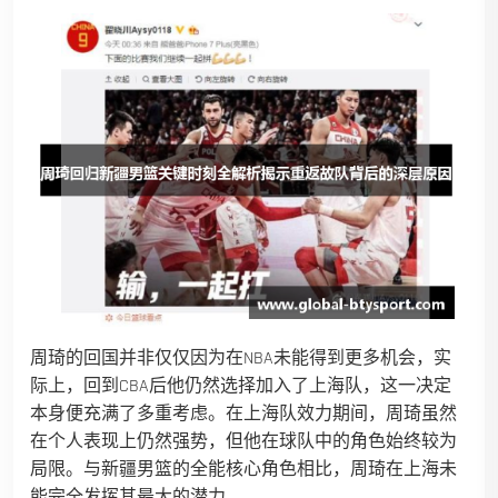
周琦的回国并非仅仅因为在NBA未能得到更多机会，实
际上，回到CBA后他仍然选择加入了上海队，这一决定
本身便充满了多重考虑。在上海队效力期间，周琦虽然
在个人表现上仍然强势，但他在球队中的角色始终较为
局限。与新疆男篮的全能核心角色相比，周琦在上海未
能完全发挥其最大的潜力。