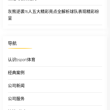
灰熊逆袭76人五大精彩亮点全解析球队表现精彩纷
呈
导航
认识bsport体育
经典案例
公司新闻
公司服务