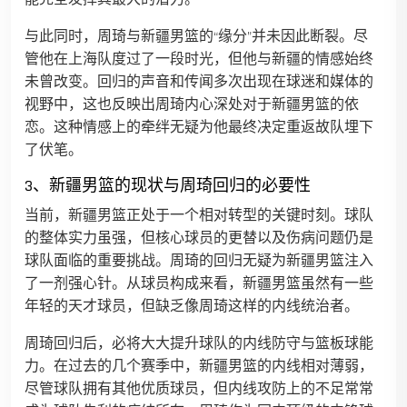
与此同时，周琦与新疆男篮的“缘分”并未因此断裂。尽
管他在上海队度过了一段时光，但他与新疆的情感始终
未曾改变。回归的声音和传闻多次出现在球迷和媒体的
视野中，这也反映出周琦内心深处对于新疆男篮的依
恋。这种情感上的牵绊无疑为他最终决定重返故队埋下
了伏笔。
3、新疆男篮的现状与周琦回归的必要性
当前，新疆男篮正处于一个相对转型的关键时刻。球队
的整体实力虽强，但核心球员的更替以及伤病问题仍是
球队面临的重要挑战。周琦的回归无疑为新疆男篮注入
了一剂强心针。从球员构成来看，新疆男篮虽然有一些
年轻的天才球员，但缺乏像周琦这样的内线统治者。
周琦回归后，必将大大提升球队的内线防守与篮板球能
力。在过去的几个赛季中，新疆男篮的内线相对薄弱，
尽管球队拥有其他优质球员，但内线攻防上的不足常常