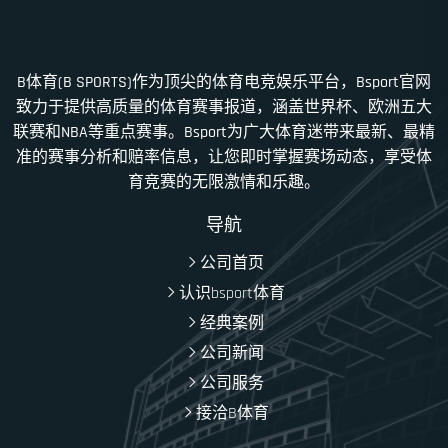
B体育(B SPORTS)作为顶尖的体育电竞娱乐平台，Bsport官网
致力于提供高质量的体育赛事报道，涵盖世界杯、欧洲五大
联赛和NBA等重点赛事。Bsport为广大体育迷带来最新、最精
准的赛事分析和赔率信息，让您即时掌握赛场动态，享受体
育竞赛的无限激情和乐趣。
导航
公司首页
认识bsport体育
经典案例
公司新闻
公司服务
接洽B体育