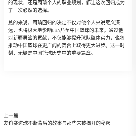
的现状，还是周琦个人的职业规划，都让这次回归成为
了一次必然的选择。
总的来说，周琦回归的决定不仅对他个人来说意义深
远，也将极大地影响CBA乃至中国篮球的未来。通过他
对新疆男篮的贡献，不仅能够提升球队整体实力，也将
推动中国篮球在更广阔的舞台上取得更大进步。这一时
刻，无疑是中国篮球历史中的重要篇章。
上一篇
友谊赛进球不断背后的故事与那些未被揭开的秘密