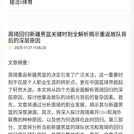
接洽B体育
周琦回归新疆男篮关键时刻全解析揭示重返故队背
后的深层原因
2025-11-27 11:06:32
文章摘要：
周琦重返新疆男篮的决定引发了广泛关注，这一重要时
刻不仅是个人职业生涯的转折点，更在中国篮球界掀起
了轩然大波。本文将从四个方面全面解析周琦回归的深
层原因，探讨他重返故队的动机与背后的复杂因素。首
先，文章将通过分析周琦的职业发展，揭示其与新疆男
篮的深厚渊源。其次，将深入探讨周琦离开CBA和海外
联赛的种种原因，以及他为何选择在此时回归。第三部
分，文章将分析当前新疆男篮的球队状况和周琦的回归