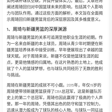
如何填补球队空缺，并提升整体实力。最后，文章还将
阐述周琦回归对中国篮球未来的影响，包括其个人影响
力与团队作用。通过这些方面的解析，本文旨在全面揭
示周琦回归新疆男篮背后的深层原因及其多维度意义。
1、周琦与新疆男篮的深厚渊源
周琦与新疆男篮的关系可追溯至他职业生涯的初期。作
为一名来自新疆的本土球员，周琦从青少年时期便在新
疆男篮培养体系中接受训练，早年便展现出了卓越的篮
球天赋。对于周琦来说，新疆不仅是他篮球生涯的起
点，更是他情感的归属地。在这片熟悉的土地上，他成
就了个人的篮球梦想，也与球队共同经历了无数的胜利
与挑战。
周琦在新疆男篮的成就不可小觑。2015年，年仅19岁的
周琦便带领新疆男篮获得了CBA总冠军，这是新疆队历
史上的第二个总冠军，周琦也因此赢得了极高的个人声
誉。那一年的周琦，凭借其出色的防守和篮下控制力，
迅速从潜力股成为了球队的核心人物。与球队一同征战