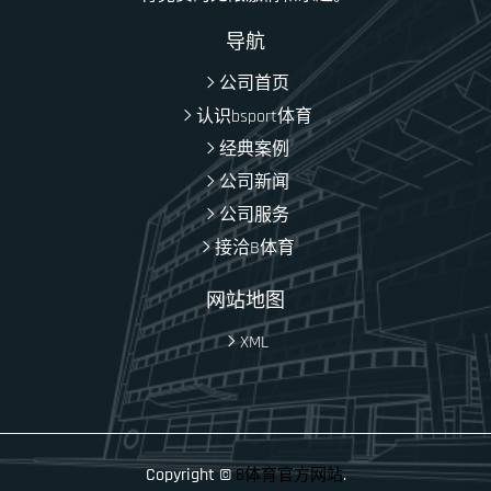
导航
公司首页
认识bsport体育
经典案例
公司新闻
公司服务
接洽B体育
网站地图
XML
Copyright ©
.
B体育官方网站