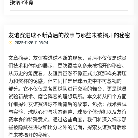
接洽B体育
友谊赛进球不断背后的故事与那些未被揭开的秘密
2025-11-26 11:05:24
文章摘要：友谊赛进球不断的现象，背后不仅仅是球员
们技术和体能的展示，更隐藏着众多未被揭开的秘密。
从历史的角度看，友谊赛虽然不像正式比赛那样充满压
力和奖杯的诱惑，但它同样是足球历史中不可忽视的一
部分。它不仅仅是各国球队进行交流的舞台，更是球员
试验新战术、磨合阵容的理想场所。本文将从四个方面
详细探讨友谊赛进球不断背后的故事，包括：战术尝试
与实验、球队心理与状态调整、球员个体动机以及友谊
赛本身的特殊意义。通过这些角度，我们将深入揭示那
些被隐藏在进球和比分之外的层面，探索友谊赛背后那
些未被揭开的秘密。