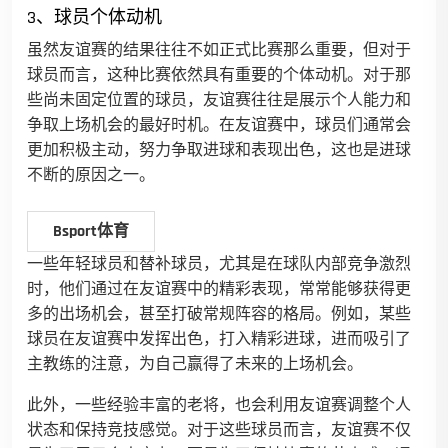
3、球员个体动机
虽然友谊赛的结果往往不如正式比赛那么重要，但对于
球员而言，这种比赛依然具有重要的个体动机。对于那
些尚未固定位置的球员，友谊赛往往是展示个人能力和
争取上场机会的最好时机。在友谊赛中，球员们通常会
更加积极主动，努力争取进球和表现出色，这也是进球
不断的原因之一。
Bsport体育
一些年轻球员和替补球员，尤其是在球队内部竞争激烈
时，他们通过在友谊赛中的精彩表现，常常能够获得更
多的出场机会，甚至打破常规阵容的格局。例如，某些
球员在友谊赛中发挥出色，打入精彩进球，进而吸引了
主教练的注意，为自己赢得了未来的上场机会。
此外，一些经验丰富的老将，也会利用友谊赛调整个人
状态和保持竞技感觉。对于这些球员而言，友谊赛不仅