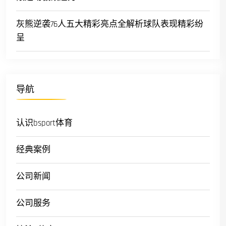
灰熊逆袭76人五大精彩亮点全解析球队表现精彩纷
呈
导航
认识bsport体育
经典案例
公司新闻
公司服务