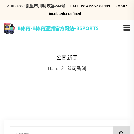
ADDRESS: 凯里市川叨峡谷294号
CALL US: +13594780143
EMAIL:
indebtedundefined
公司新闻
Home
公司新闻