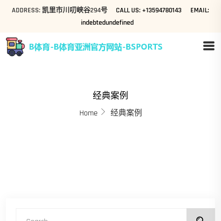
ADDRESS: 凯里市川叨峡谷294号
CALL US: +13594780143
EMAIL:
indebtedundefined
经典案例
Home
经典案例