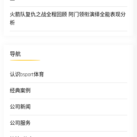
火箭队复仇之战全程回顾 阿门领衔演绎全能表现分
析
导航
认识bsport体育
经典案例
公司新闻
公司服务