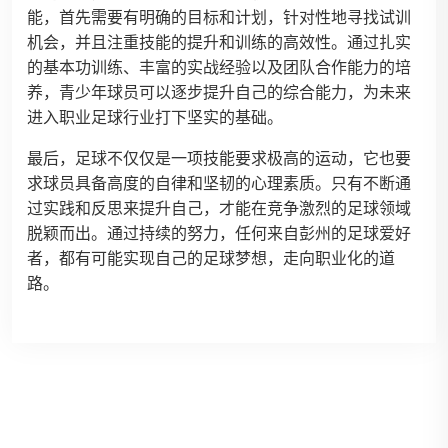
能，首先需要有明确的目标和计划，针对性地寻找试训
机会，并且注重技能的提升和训练的高效性。通过扎实
的基本功训练、丰富的实战经验以及团队合作能力的培
养，青少年球员可以逐步提升自己的综合能力，为未来
进入职业足球行业打下坚实的基础。
最后，足球不仅仅是一项技能要求极高的运动，它也要
求球员具备高度的自律和坚韧的心理素质。只有不断通
过实践和反思来提升自己，才能在竞争激烈的足球领域
脱颖而出。通过持续的努力，任何来自彭州的足球爱好
者，都有可能实现自己的足球梦想，走向职业化的道
路。