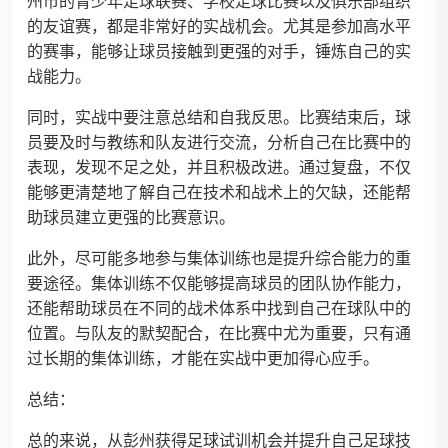
州市的青少年足球联赛、学校足球比赛以及俱乐部组织
的友谊赛，都是非常好的实战机会。尤其是参加高水平
的赛事，能够让球员接触到更强的对手，锤炼自己的实
战能力。
同时，实战中要注意总结和自我反思。比赛结束后，球
员要及时与教练和队友进行交流，分析自己在比赛中的
表现，发现不足之处，并且积极改进。通过复盘，不仅
能够更清楚地了解自己在技术和战术上的欠缺，还能帮
助球员建立更强的比赛意识。
此外，尽可能多地参与集体训练也是提升综合能力的重
要途径。集体训练不仅能够提高球员的团队协作能力，
还能帮助球员在不同的战术体系中找到自己在球队中的
位置。与队友的默契配合，在比赛中尤为重要，只有通
过长期的集体训练，才能在实战中更加得心应手。
总结：
总的来说，从彭州获得足球试训机会并提升自己足球技