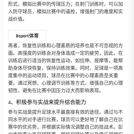
形式，模拟比赛中的传球压力；在射门训练时，可以加
入防守球员，模拟比赛中的逼抢，增强射门的难度和实
战价值。
Bsport体育
再者，恢复性训练和心理素质的培养也是不可忽视的方
面。高强度的训练会对身体造成一定的疲劳，因此，在
训练后进行适当的恢复性运动，如拉伸、按摩等，能帮
助身体尽快恢复，保持训练效果。同时，足球是一项高
度集中的运动项目，球员在比赛中的心理素质至关重
要。通过冥想、心理调节训练等方式，增强自己的心理
韧性，避免在比赛中因压力过大而影响表现。
4、积极参与实战来提升综合能力
参与实战是提升足球水平最直接有效的途径。通过与不
同水平的对手进行比赛，球员可以更好地了解自己在比
赛中的优劣势，并根据实际情况调整自己的技战术。彭