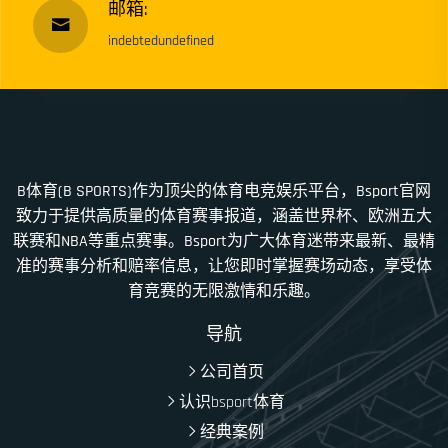
邮箱:
indebtedundefined
B体育(B SPORTS)作为顶尖的体育电竞娱乐平台，Bsport官网
致力于提供高质量的体育赛事报道，涵盖世界杯、欧洲五大
联赛和NBA等重点赛事。Bsport为广大体育迷带来最新、最精
准的赛事分析和赔率信息，让您即时掌握赛场动态，享受体
育竞赛的无限激情和乐趣。
导航
公司首页
认识bsport体育
经典案例