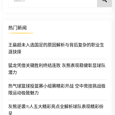
热门新闻
王燊超未入选国足的原因解析与背后复杂的职业生
涯抉择
猛龙凭借关键胜利终结连败 灰熊表现稳健彰显球队
潜力
热气球篮球投篮赛小组赛精彩开战 空中竞技挑战极
限运动极致魅力
灰熊逆袭76人五大精彩亮点全解析球队表现精彩纷
呈