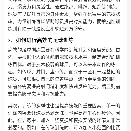
力、爆发力和灵活性。通过跑步、跳跃、短跑等训练，
球员可以提升自己的身体素质，增强在比赛中的竞技状
态。力量训练可以帮助球员提高对抗能力，而敏捷性训
练则有助于快速反应和躲避对方防守。
3、如何进行高效的足球训练
高效的足球训练需要有科学的训练计划和强度分配。首
先，要根据个人的体能情况和技术水平，制定合理的训
练目标。对于技术较弱的球员，可以从基本动作的练
起，如传球、射门、盘带等。而对于一些有一定基础的
球员，可以根据自己的位置特点，进行更专业的训练，
如前锋需要提高射门精准度和快速反应能力，后卫则需
要提高防守意识和对抗能力。
其次，训练的多样性也是提高技能的重要因素。单一的
训练内容会让球员感到乏味，也容易产生心理疲劳。因
此，在训练中，加入一些变换和模拟实战的环节是非常
必要的。例如，在传球训练时，可以加入小范围的比赛