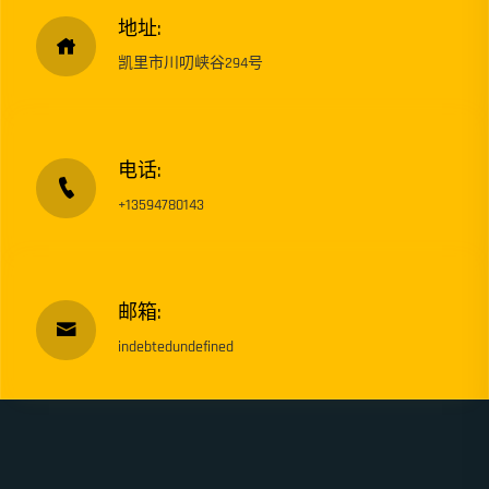
地址:
凯里市川叨峡谷294号
电话:
+13594780143
邮箱:
indebtedundefined