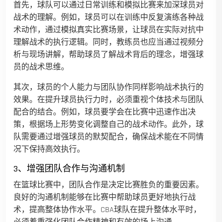
首先，球队可以通过日常训练和模拟比赛来加深球员对
战术的理解。例如，球员可以在训练中反复演练各种战
术动作，通过模拟真实比赛场景，让球员在实际对抗中
理解战术的执行逻辑。同时，教练员也应当通过视频分
析与现场讲解，帮助球员了解战术背后的理念，增强球
员的战术思维。
其次，球员的个人能力与团队协作同样影响战术执行的
效果。在提升球员执行力时，必须重视个体技术与团队
配合的结合。例如，球员要学会在比赛中迅速作出决
策，根据场上形势变化调整自己的战术动作。此外，球
队需要通过增强球员的默契配合，确保战术能在不同情
况下保持高效执行。
3、增强团队合作与沟通机制
在篮球比赛中，团队合作是决定比赛胜负的重要因素。
良好的沟通机制能够在比赛中帮助球员更好地执行战
术，提高整体协作水平。CBA球队在提升整体水平时，