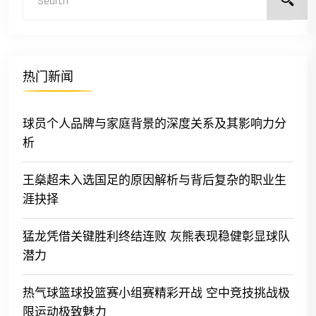
热门新闻
球员个人品牌与家庭背景的深度关系及其影响力分
析
王燊超未入选国足的原因解析与背后复杂的职业生
涯抉择
猛龙凭借关键胜利终结连败 灰熊表现稳健彰显球队
潜力
热气球篮球投篮赛小组赛精彩开战 空中竞技挑战极
限运动极致魅力