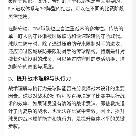
破防守队形。此外，合理的阵型布局也是至关重要的，
5人进攻体系与3-2阵型的结合，可以在不同的比赛阶段
灵活运用。
在防守端，CBA球队也应当注重战术的多样性。传统的
单一盯人防守逐渐被区域联防和快速轮转防守所取代。
球队在防守时，除了通过压迫防守来限制对手的进攻，
还应通过区域联防来限制对手的传球路线，特别是针对
擅长外线投射的球员，可以通过防守时的灵活切换，增
加防守的高度与深度。
2、提升战术理解与执行力
战术理解与执行力是球队能否充分发挥战术设计的重要
因素。球员对战术的理解程度直接决定了比赛中执行战
术的效率。如果球员没有清晰的战术意识，即使教练设
计了再复杂的战术，也无法在比赛中奏效。因此，提升
球员的战术理解能力和执行力，是提升整体水平的关键
步骤。