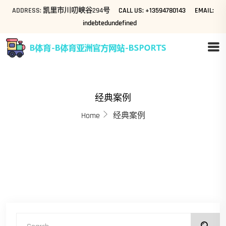
ADDRESS: 凯里市川叨峡谷294号
CALL US: +13594780143
EMAIL:
indebtedundefined
经典案例
Home
经典案例