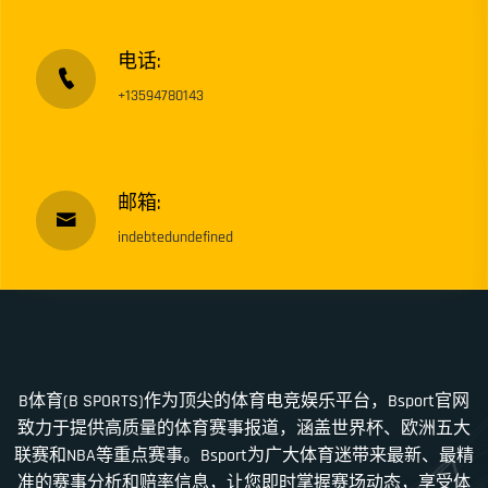
电话:
+13594780143
邮箱:
indebtedundefined
B体育(B SPORTS)作为顶尖的体育电竞娱乐平台，Bsport官网
致力于提供高质量的体育赛事报道，涵盖世界杯、欧洲五大
联赛和NBA等重点赛事。Bsport为广大体育迷带来最新、最精
准的赛事分析和赔率信息，让您即时掌握赛场动态，享受体