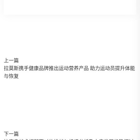
上一篇
拉莫斯携手健康品牌推出运动营养产品 助力运动员提升体能
与恢复
下一篇