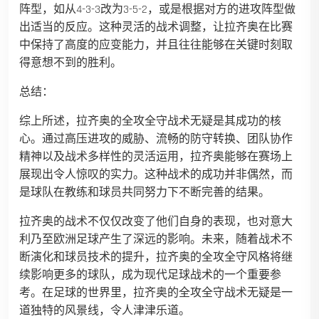
阵型，如从4-3-3改为3-5-2，或是根据对方的进攻阵型做
出适当的反应。这种灵活的战术调整，让拉齐奥在比赛
中保持了高度的应变能力，并且往往能够在关键时刻取
得意想不到的胜利。
总结：
综上所述，拉齐奥的全攻全守战术无疑是其成功的核
心。通过高压进攻的威胁、流畅的防守转换、团队协作
精神以及战术多样性的灵活运用，拉齐奥能够在赛场上
展现出令人惊叹的实力。这种战术的成功并非偶然，而
是球队在教练和球员共同努力下不断完善的结果。
拉齐奥的战术不仅仅改变了他们自身的表现，也对意大
利乃至欧洲足球产生了深远的影响。未来，随着战术不
断演化和球员技术的提升，拉齐奥的全攻全守风格将继
续影响更多的球队，成为现代足球战术的一个重要参
考。在足球的世界里，拉齐奥的全攻全守战术无疑是一
道独特的风景线，令人津津乐道。