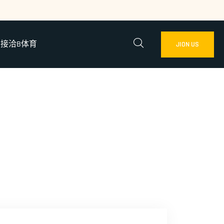
接洽B体育
JION US