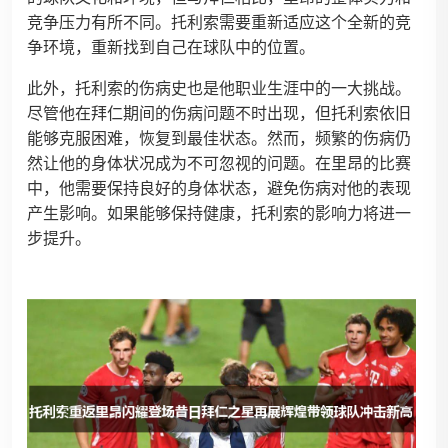
竞争压力有所不同。托利索需要重新适应这个全新的竞
争环境，重新找到自己在球队中的位置。
此外，托利索的伤病史也是他职业生涯中的一大挑战。
尽管他在拜仁期间的伤病问题不时出现，但托利索依旧
能够克服困难，恢复到最佳状态。然而，频繁的伤病仍
然让他的身体状况成为不可忽视的问题。在里昂的比赛
中，他需要保持良好的身体状态，避免伤病对他的表现
产生影响。如果能够保持健康，托利索的影响力将进一
步提升。