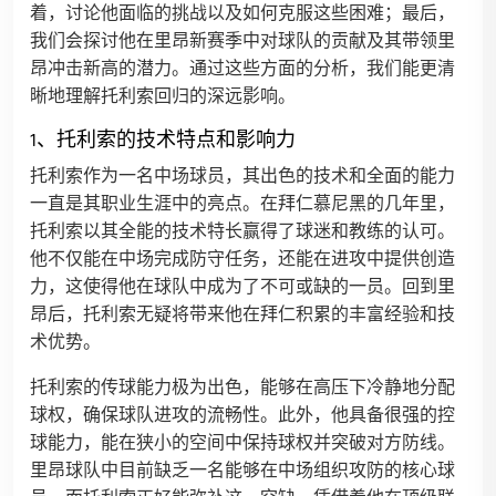
着，讨论他面临的挑战以及如何克服这些困难；最后，
我们会探讨他在里昂新赛季中对球队的贡献及其带领里
昂冲击新高的潜力。通过这些方面的分析，我们能更清
晰地理解托利索回归的深远影响。
1、托利索的技术特点和影响力
托利索作为一名中场球员，其出色的技术和全面的能力
一直是其职业生涯中的亮点。在拜仁慕尼黑的几年里，
托利索以其全能的技术特长赢得了球迷和教练的认可。
他不仅能在中场完成防守任务，还能在进攻中提供创造
力，这使得他在球队中成为了不可或缺的一员。回到里
昂后，托利索无疑将带来他在拜仁积累的丰富经验和技
术优势。
托利索的传球能力极为出色，能够在高压下冷静地分配
球权，确保球队进攻的流畅性。此外，他具备很强的控
球能力，能在狭小的空间中保持球权并突破对方防线。
里昂球队中目前缺乏一名能够在中场组织攻防的核心球