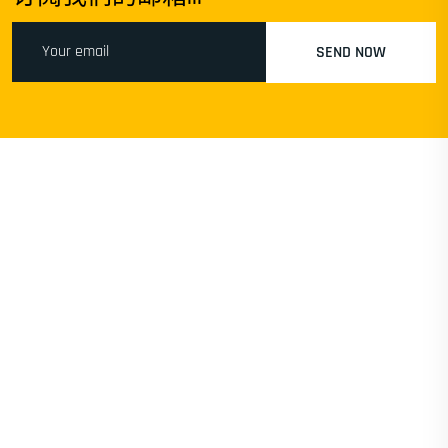
SEND NOW