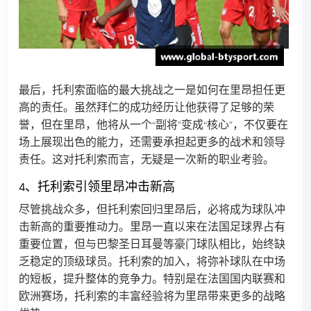
最后，托利索面临的最大挑战之一是如何在里昂担任更
高的责任。虽然拜仁的成功经历让他获得了足够的荣
誉，但在里昂，他将从一个“副将”变成“核心”，不仅要在
场上展现出色的能力，还需要承担起更多的战术和领导
责任。这对托利索而言，无疑是一次新的职业考验。
4、托利索引领里昂冲击新高
尽管挑战众多，但托利索回归里昂后，必将成为球队冲
击新高的重要推动力。里昂一直以来在法国足球界占有
重要位置，但与巴黎圣日耳曼等豪门球队相比，始终缺
乏稳定的顶级球员。托利索的加入，将弥补球队在中场
的短板，提升整体的竞争力。特别是在法国国内联赛和
欧洲赛场，托利索的丰富经验将为里昂带来更多的战略