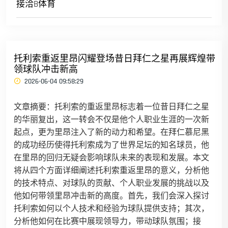
接洽B体育
托利索重返里昂闪耀登场昔日拜仁之星再展辉煌带
领球队冲击新高
2026-06-04 09:58:29
文章摘要：托利索的重返里昂标志着一位昔日拜仁之星
的华丽复出，这一转会不仅是他个人职业生涯的一次新
起点，更为里昂注入了新的动力和希望。在拜仁慕尼黑
的成功经历使得托利索成为了世界足坛的知名球员，他
在里昂的回归无疑会影响球队未来的表现和发展。本文
将从四个方面详细阐述托利索重返里昂的意义，分析他
的技术特点、对球队的贡献、个人职业发展的挑战以及
他如何带领里昂冲击新的高度。首先，我们会深入探讨
托利索如何以个人技术和经验为球队提供支持；其次，
分析他如何在比赛中展现领导力，带动球队氛围；接