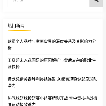
热门新闻
球员个人品牌与家庭背景的深度关系及其影响力分
析
王燊超未入选国足的原因解析与背后复杂的职业生
涯抉择
猛龙凭借关键胜利终结连败 灰熊表现稳健彰显球队
潜力
热气球篮球投篮赛小组赛精彩开战 空中竞技挑战极
限运动极致魅力