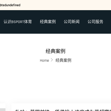
ebtedundefined
认识BSPORT体育
经典案例
公司新闻
公司服务
经典案例
Home
经典案例