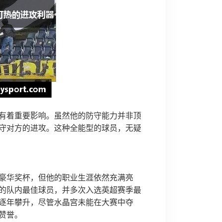
有着重要影响。虽然他的防守能力并非顶
守对方的进攻。这种全能型的球员，无疑
豪华奖杯，但他的职业生涯依然充满亮
的队内最佳球员，并多次入选英超赛季最
逐年攀升，尽管水晶宫未能在大赛中夺
赞誉。