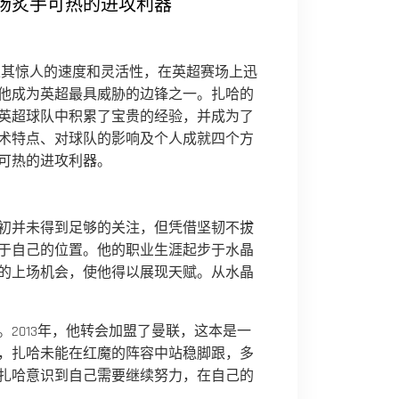
场炙手可热的进攻利器
前锋，以其惊人的速度和灵活性，在英超赛场上迅
他成为英超最具威胁的边锋之一。扎哈的
英超球队中积累了宝贵的经验，并成为了
术特点、对球队的影响及个人成就四个方
可热的进攻利器。
初并未得到足够的关注，但凭借坚韧不拔
于自己的位置。他的职业生涯起步于水晶
的上场机会，使他得以展现天赋。从水晶
2013年，他转会加盟了曼联，这本是一
，扎哈未能在红魔的阵容中站稳脚跟，多
扎哈意识到自己需要继续努力，在自己的