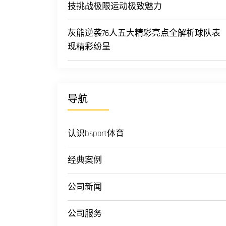
技挑战极限运动极致魅力
灰熊逆袭76人五大精彩亮点全解析球队表
现精彩纷呈
导航
认识bsport体育
经典案例
公司新闻
公司服务