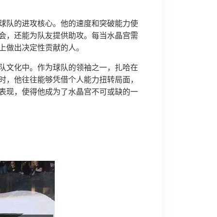
球队的进攻核心。他的速度和突破能力使
会，还能为队友提供助攻。每当水晶宫需
上做出决定性贡献的人。
队文化中。作为球队的领袖之一，扎哈在
时，他往往能够凭借个人能力扭转局面，
表现，使得他成为了水晶宫不可或缺的一