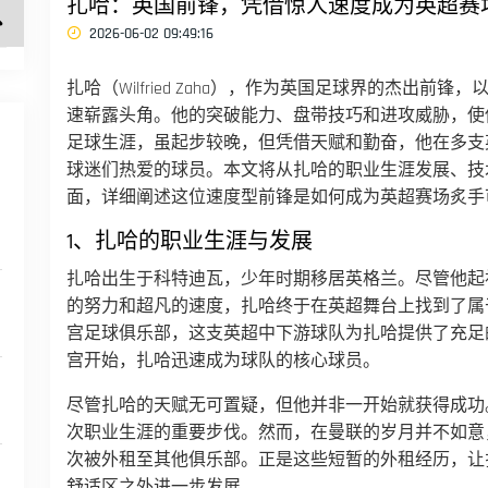
扎哈：英国前锋，凭借惊人速度成为英超赛
2026-06-02 09:49:16
扎哈（Wilfried Zaha），作为英国足球界的杰出
速崭露头角。他的突破能力、盘带技巧和进攻威胁，使
足球生涯，虽起步较晚，但凭借天赋和勤奋，他在多支
球迷们热爱的球员。本文将从扎哈的职业生涯发展、技
面，详细阐述这位速度型前锋是如何成为英超赛场炙手
1、扎哈的职业生涯与发展
扎哈出生于科特迪瓦，少年时期移居英格兰。尽管他起
的努力和超凡的速度，扎哈终于在英超舞台上找到了属
宫足球俱乐部，这支英超中下游球队为扎哈提供了充足
宫开始，扎哈迅速成为球队的核心球员。
尽管扎哈的天赋无可置疑，但他并非一开始就获得成功。
次职业生涯的重要步伐。然而，在曼联的岁月并不如意
次被外租至其他俱乐部。正是这些短暂的外租经历，让
舒适区之外进一步发展。