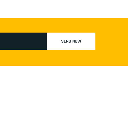
SEND NOW