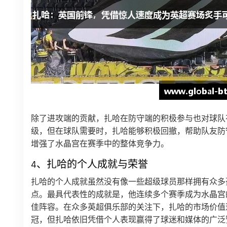
除了进攻端的贡献，扎哈在防守端的积极参与也对球队
级，但在球队需要时，扎哈能够积极回撤，帮助队友防
增强了水晶宫在赛季中的整体竞争力。
4、扎哈的个人成就与荣誉
扎哈的个人成就虽然没有像一些超级球员那样拥有众多
点。最具代表性的成就是，他连续多个赛季成为水晶宫
佳阵容。在众多英超俱乐部的关注下，扎哈的市场价值
冠，但扎哈依旧凭借个人表现赢得了球迷和媒体的广泛