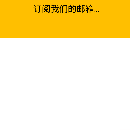
订阅我们的邮箱...