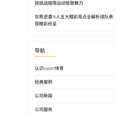
技挑战极限运动极致魅力
灰熊逆袭76人五大精彩亮点全解析球队表
现精彩纷呈
导航
认识bsport体育
经典案例
公司新闻
公司服务