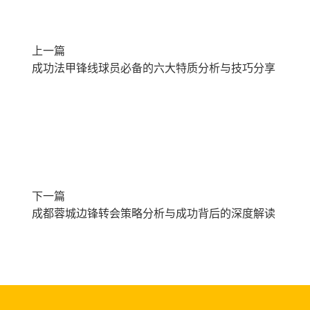
上一篇
成功法甲锋线球员必备的六大特质分析与技巧分享
下一篇
成都蓉城边锋转会策略分析与成功背后的深度解读