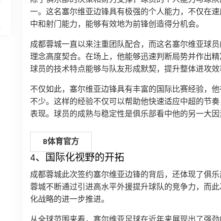
一。这名塞尔维亚边锋具有极强的个人能力，不仅在速
中和射门能力，能够有效地为前锋创造得分机会。
成都蓉城一直以来注重团队配合，而这名塞尔维亚球员
理念高度契合。在场上，他能够迅速判断局势并作出精
球员的技术特点能够与队友形成默契，提升整体进攻效
不仅如此，塞尔维亚边锋具有丰富的国际比赛经验，他
不少。这样的经验不仅可以帮助他快速适应中超的节奏
表现。球员的成熟与稳定性是俱乐部看中他的另一大因
B体育官方
4、国际化视野的开拓
成都蓉城此次签约塞尔维亚边锋的背后，还体现了俱乐
蓉城不断通过引进高水平外援提升球队的竞争力，而此
化战略的进一步推进。
从全球范围来看，塞尔维亚足球在近年来展现出了强劲