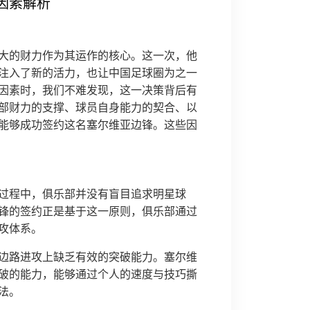
因素解析
大的财力作为其运作的核心。这一次，他
注入了新的活力，也让中国足球圈为之一
因素时，我们不难发现，这一决策背后有
部财力的支撑、球员自身能力的契合、以
能够成功签约这名塞尔维亚边锋。这些因
过程中，俱乐部并没有盲目追求明星球
锋的签约正是基于这一原则，俱乐部通过
攻体系。
边路进攻上缺乏有效的突破能力。塞尔维
破的能力，能够通过个人的速度与技巧撕
法。