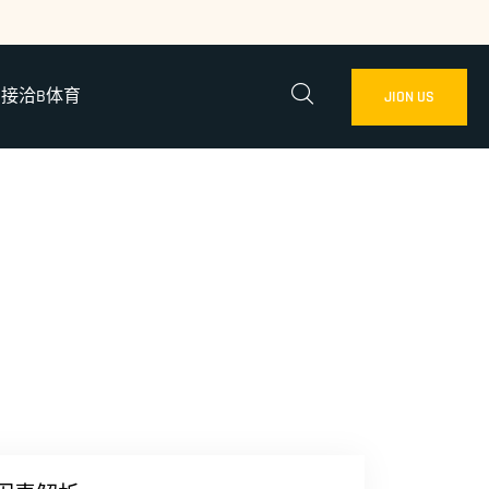
接洽B体育
JION US