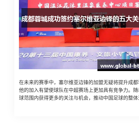
在未来的赛季中，塞尔维亚边锋的加盟无疑将提升成都
他的加入有望使球队在中超赛场上更加具有竞争力。随
球范围内获得更多的关注与机会，推动中国足球的整体