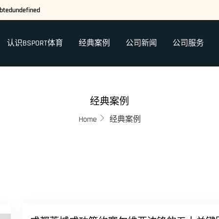
ebtedundefined
认识BSPORT体育
经典案例
公司新闻
公司服务
经典案例
Home
经典案例