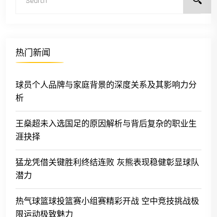
热门新闻
球员个人品牌与家庭背景的深度关系及其影响力分
析
王燊超未入选国足的原因解析与背后复杂的职业生
涯抉择
猛龙凭借关键胜利终结连败 灰熊表现稳健彰显球队
潜力
热气球篮球投篮赛小组赛精彩开战 空中竞技挑战极
限运动极致魅力