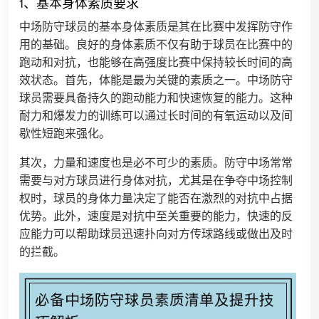
1、基本身体素质要求
中场防守球员的基本身体素质是其在比赛中发挥防守作
用的基础。良好的身体素质不仅有助于球员在比赛中的
跑动和对抗，也能够在高强度比赛中保持较长时间的高
效状态。首先，体能是最为关键的素质之一。中场防守
球员需要具备持久的跑动能力和快速恢复的能力。这种
耐力和爆发力的训练可以通过长时间的有氧运动以及间
歇性短跑来强化。
其次，力量和速度也是必不可少的素质。防守中场常常
需要与对方球员进行身体对抗，尤其是在争夺中场控制
权时，球员的身体力量决定了能否在激烈的对抗中占据
优势。此外，速度是对抗中至关重要的能力，快速的反
应能力可以帮助球员迅速扑向对方传球路线或做出及时
的拦截。