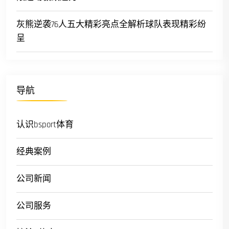
灰熊逆袭76人五大精彩亮点全解析球队表现精彩纷
呈
导航
认识bsport体育
经典案例
公司新闻
公司服务