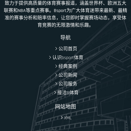
致力于提供高质量的体育赛事报道，涵盖世界杯、欧洲五大
联赛和NBA等重点赛事。Bsport为广大体育迷带来最新、最精
准的赛事分析和赔率信息，让您即时掌握赛场动态，享受体
育竞赛的无限激情和乐趣。
导航
公司首页
认识bsport体育
经典案例
公司新闻
公司服务
接洽B体育
网站地图
XML