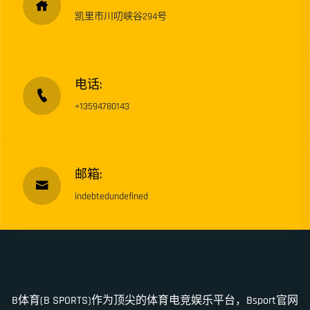
凯里市川叨峡谷294号
电话:
+13594780143
邮箱:
indebtedundefined
B体育(B SPORTS)作为顶尖的体育电竞娱乐平台，Bsport官网