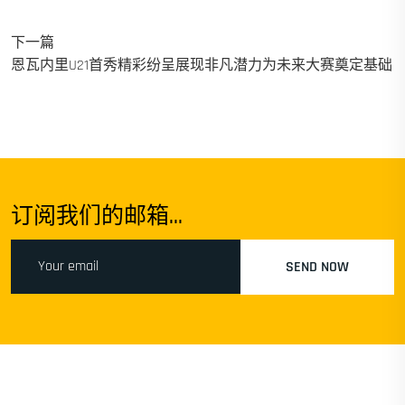
下一篇
恩瓦内里U21首秀精彩纷呈展现非凡潜力为未来大赛奠定基础
订阅我们的邮箱...
SEND NOW