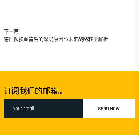
下一篇
德国队换血背后的深层原因与未来战略转型解析
订阅我们的邮箱...
SEND NOW