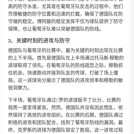
高的防守水准，尤其是在葡萄牙队反击的过程中，他们
凭借敏捷的防守位置和迅速的拦截，确保了德国队在防
守端的稳定。博阿滕的稳定发挥不仅为球队提供了防守
保障，也让葡萄牙队难以突破德国队的防线。
3、关键时刻的进攻与防守
德国队与葡萄牙的比赛中，最为关键的时刻出现在比赛
的上下半场。首先是德国队在上半场通过托马斯·穆勒的
进球取得了领先。在葡萄牙队的防线疏忽之际，穆勒抓
住机会，快速跑动并接到队友的传球，打破了场上僵
局。这一进球充分展示了德国队的进攻效率和穆勒的敏
锐洞察力。
下半场，葡萄牙队通过C罗的进球扳平了比分，比赛的
局势一度变得紧张。然而，德国队并没有因此慌乱，依
然保持了高效的进攻组织。在比赛的后期，德国队通过
积极的进攻和团队配合，找到了葡萄牙防线的漏洞。最
终，克罗斯的进球为德国队锁定了胜局。这一进攻过程