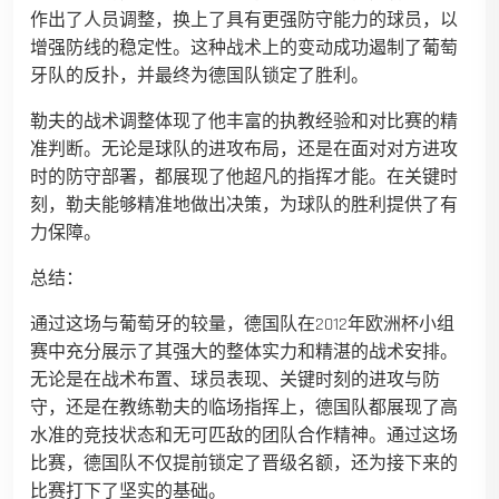
作出了人员调整，换上了具有更强防守能力的球员，以
增强防线的稳定性。这种战术上的变动成功遏制了葡萄
牙队的反扑，并最终为德国队锁定了胜利。
勒夫的战术调整体现了他丰富的执教经验和对比赛的精
准判断。无论是球队的进攻布局，还是在面对对方进攻
时的防守部署，都展现了他超凡的指挥才能。在关键时
刻，勒夫能够精准地做出决策，为球队的胜利提供了有
力保障。
总结：
通过这场与葡萄牙的较量，德国队在2012年欧洲杯小组
赛中充分展示了其强大的整体实力和精湛的战术安排。
无论是在战术布置、球员表现、关键时刻的进攻与防
守，还是在教练勒夫的临场指挥上，德国队都展现了高
水准的竞技状态和无可匹敌的团队合作精神。通过这场
比赛，德国队不仅提前锁定了晋级名额，还为接下来的
比赛打下了坚实的基础。