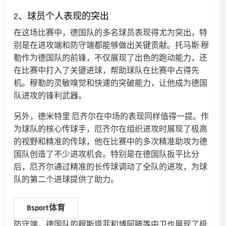
2、球员个人表现的突出
在这场比赛中，德国队的多名球员表现得尤为突出，特
别是在进攻端和防守端都能够做出关键贡献。托马斯·穆
勒作为德国队的前锋，不仅展现了出色的跑动能力，还
在比赛中打入了关键进球，帮助球队在比赛中占得先
机。穆勒的灵敏嗅觉和快速的突破能力，让他成为德国
队进攻的锋利武器。
另外，德米特里·厄齐尔在中场的表现同样值得一提。作
为球队的核心传球手，厄齐尔在组织进攻时展现了极高
的视野和精准的传球，他在比赛中的多次精准助攻为德
国队创造了不少进攻机会。特别是在德国队扳平比分
后，厄齐尔通过精准的长传球调动了全队的进攻，为球
队的第二个进球提供了助力。
Bsport体育
防守端，德国队的穆斯塔菲和博阿滕等中卫也展现了极