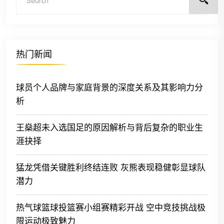
热门新闻
球员个人品牌与家庭背景的深度关系及其影响力分
析
王燊超未入选国足的原因解析与背后复杂的职业生
涯抉择
猛龙凭借关键胜利终结连败 灰熊表现稳健彰显球队
潜力
热气球篮球投篮赛小组赛精彩开战 空中竞技挑战极
限运动极致魅力