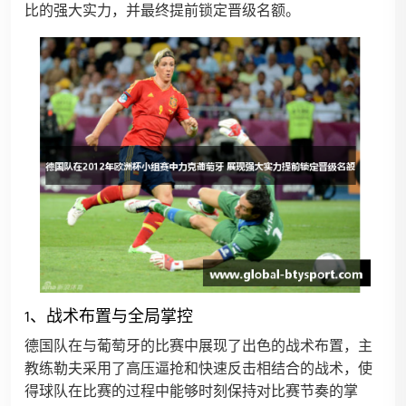
比的强大实力，并最终提前锁定晋级名额。
1、战术布置与全局掌控
德国队在与葡萄牙的比赛中展现了出色的战术布置，主
教练勒夫采用了高压逼抢和快速反击相结合的战术，使
得球队在比赛的过程中能够时刻保持对比赛节奏的掌