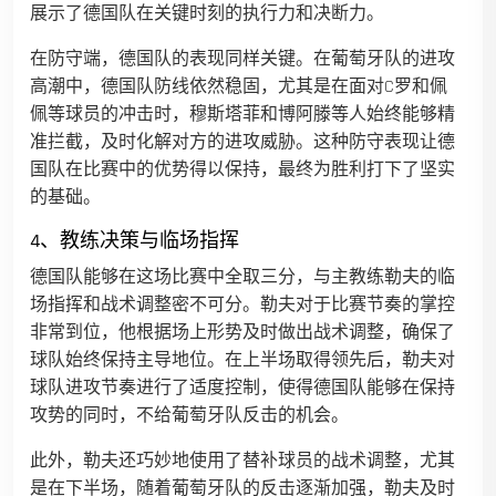
展示了德国队在关键时刻的执行力和决断力。
在防守端，德国队的表现同样关键。在葡萄牙队的进攻
高潮中，德国队防线依然稳固，尤其是在面对C罗和佩
佩等球员的冲击时，穆斯塔菲和博阿滕等人始终能够精
准拦截，及时化解对方的进攻威胁。这种防守表现让德
国队在比赛中的优势得以保持，最终为胜利打下了坚实
的基础。
4、教练决策与临场指挥
德国队能够在这场比赛中全取三分，与主教练勒夫的临
场指挥和战术调整密不可分。勒夫对于比赛节奏的掌控
非常到位，他根据场上形势及时做出战术调整，确保了
球队始终保持主导地位。在上半场取得领先后，勒夫对
球队进攻节奏进行了适度控制，使得德国队能够在保持
攻势的同时，不给葡萄牙队反击的机会。
此外，勒夫还巧妙地使用了替补球员的战术调整，尤其
是在下半场，随着葡萄牙队的反击逐渐加强，勒夫及时