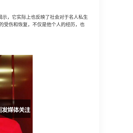
状况的揭示，它实际上也反映了社会对于名人私生
的受伤和恢复，不仅是他个人的经历，也