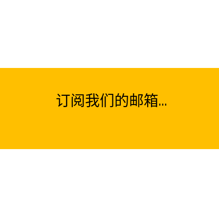
订阅我们的邮箱...