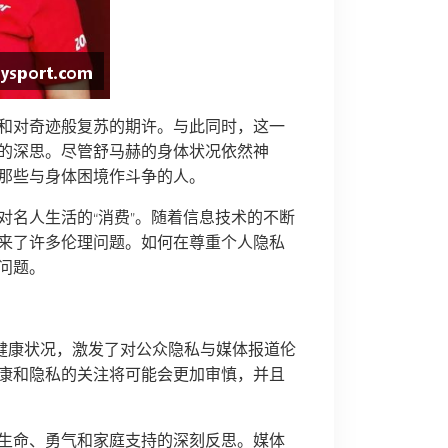
和对奇迹般复苏的期许。与此同时，这一
的深思。尽管舒马赫的身体状况依然神
那些与身体困境作斗争的人。
对名人生活的“消费”。随着信息技术的不断
来了许多伦理问题。如何在尊重个人隐私
问题。
马赫的健康状况，激发了对公众隐私与媒体报道伦
康和隐私的关注将可能会更加审慎，并且
生命、勇气和家庭支持的深刻反思。媒体