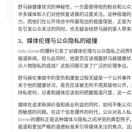
舒马赫健康状况的神秘性，一方面使得他的粉丝和公众
许多媒体和人们对他恢复进展的过度关注。这种极端的
力，而他们在公开场合中所展现出的极度保密，正是为了保
在引发公众关注的同时，也无疑会给舒马赫的家人带来
3、媒体伦理与公众隐私的碰撞
Felix Gorner的爆料引发了对媒体伦理与公众隐私之间
报道新闻，但与此同时，他是否应该揭露舒马赫健康状
众人物隐私的底线？这些问题引发了广泛的伦理争议。
舒马赫在事故中的受伤和康复过程无疑是一个公共事件
关于他的健康状况，是否应该被无所不用其极地公开，
持私密时，记者和媒体应该如何把握报道尺度，这一点
媒体在追求新闻价值和商业利益的同时，如何平衡公众
而敏感的问题。在这个信息爆炸的时代，公众对名人私
Gorner的爆料正是这种媒体与隐私之间冲突的典型例
报道和更加严格的道德标准来引导媒体关注的焦点，这