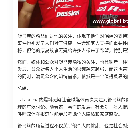
舒马赫的粉丝们对他的关注，体现了他们对偶像的支持
事件也引发了人们对于健康、生命和家人支持的重要性
秘，但他的康复故事无疑给许多人带来了希望，特别是
然而，媒体和公众对舒马赫隐私的关注，也意味着一种
发展，公众对名人个人生活的兴趣越来越强，而这也带
的同时，满足公众的知情需求，依然是一个值得反思的
总结：
Felix Gorner的爆料无疑让全球媒体再次关注到舒
理的广泛讨论。随着这一事件的发展，社会对于名人健
呼吁媒体在报道时能更加考虑个人隐私和家庭感受。
舒马赫的康复进程不仅关乎他个人的健康，也是社会对