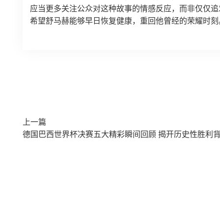
应当更多关注公众对这种故事的情感反应，而非仅仅追
希望舒马赫能够早日恢复健康，重回他曾经的荣耀时刻
上一篇
德国巴西世界杯决赛五大精彩瞬间回顾 揭开历史性胜利