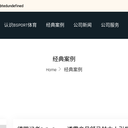
ebtedundefined
认识BSPORT体育
经典案例
公司新闻
公司服务
经典案例
Home
经典案例