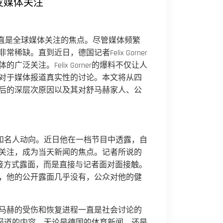
引发媒体关注
一直是全球媒体关注的焦点。尽管媒体频繁
。直到近日，德国记者Felix Gorner
关注。Felix Gorner的爆料不仅让人
对于媒体报道真实性的讨论。本文将从四
后的深层次原因以及其对舒马赫家人、公
育新闻和名人动向。近日他在一档节目中透露，自
关注，成为当天新闻的焦点。记者所说的
间接方式露面，而是直接与记者面对面接触。
，他的公开露面几乎没有，公众对他的健
马赫的受伤和恢复进程一直是社会讨论的
体争相报道的内容。无论是德国的体育新闻，还是