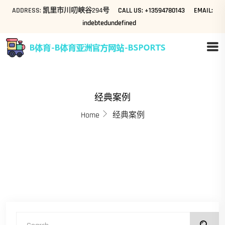
ADDRESS: 凯里市川叨峡谷294号
CALL US: +13594780143
EMAIL:
indebtedundefined
经典案例
Home
经典案例