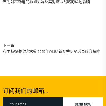
布朗对霍勒迪的独到见解及其对球队战略的深远影响
下一篇
布里特妮·格纳尔领衔2025年WNBA新赛季明星球员阵容揭晓
订阅我们的邮箱...
SEND NOW