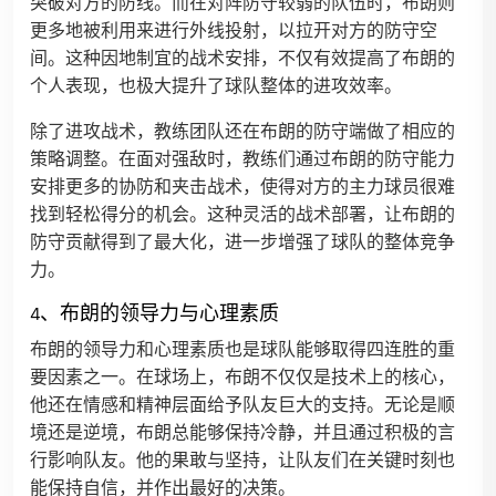
突破对方的防线。而在对阵防守较弱的队伍时，布朗则
更多地被利用来进行外线投射，以拉开对方的防守空
间。这种因地制宜的战术安排，不仅有效提高了布朗的
个人表现，也极大提升了球队整体的进攻效率。
除了进攻战术，教练团队还在布朗的防守端做了相应的
策略调整。在面对强敌时，教练们通过布朗的防守能力
安排更多的协防和夹击战术，使得对方的主力球员很难
找到轻松得分的机会。这种灵活的战术部署，让布朗的
防守贡献得到了最大化，进一步增强了球队的整体竞争
力。
4、布朗的领导力与心理素质
布朗的领导力和心理素质也是球队能够取得四连胜的重
要因素之一。在球场上，布朗不仅仅是技术上的核心，
他还在情感和精神层面给予队友巨大的支持。无论是顺
境还是逆境，布朗总能够保持冷静，并且通过积极的言
行影响队友。他的果敢与坚持，让队友们在关键时刻也
能保持自信，并作出最好的决策。