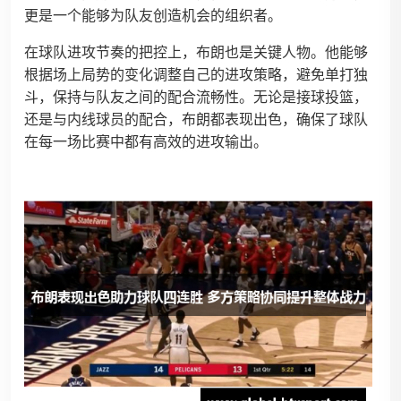
更是一个能够为队友创造机会的组织者。
在球队进攻节奏的把控上，布朗也是关键人物。他能够
根据场上局势的变化调整自己的进攻策略，避免单打独
斗，保持与队友之间的配合流畅性。无论是接球投篮，
还是与内线球员的配合，布朗都表现出色，确保了球队
在每一场比赛中都有高效的进攻输出。