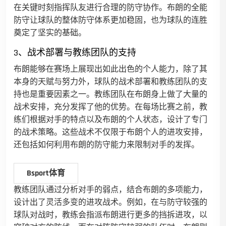
在关键时刻指挥队友进行合理的防守协作。布朗的全能
防守让球队的整体防守体系更加稳固，也为球队的连胜
奠定了坚实的基础。
3、战术部署与教练团队的支持
布朗能够在赛场上展现出如此出色的个人能力，除了其
本身的天赋与努力外，球队的战术部署和教练团队的支
持也是重要因素之一。教练团队在布朗身上做了大量的
战术安排，充分发挥了他的优势。在每场比赛之前，教
练们根据对手的特点以及布朗的个人状态，设计了专门
的战术策略。这些战术不仅限于布朗个人的进攻安排，
还包括如何利用布朗的防守能力来限制对手的发挥。
Bsport体育
教练团队通过分析对手的弱点，结合布朗的多项能力，
设计出了灵活多变的进攻战术。例如，在与防守较强的
球队对战时，教练会指派布朗进行更多的挡拆进攻，以