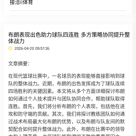
接洽B体育
布朗表现出色助力球队四连胜 多方策略协同提升整
体战力
2026-04-20 09:57:36
文章摘要：
在现代篮球比赛中，一名球员的表现能够直接影响到球
队的整体战力。近期，布朗的出色发挥成为了球队连续
四场胜利的关键因素。本文将从多个方面详细探讨布朗
如何通过个人技术提升与团队协同合作，帮助球队取得
连胜。首先，我们将分析布朗的个人表现，包括他在进
攻和防守端的贡献。其次，我们将探讨教练团队如何通
过战术布局最大化布朗的优势，以及布朗与队友间的默
契配合如何提升整体战力。此外，布朗在比赛中的领导