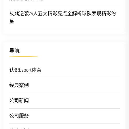
灰熊逆袭76人五大精彩亮点全解析球队表现精彩纷
呈
导航
认识bsport体育
经典案例
公司新闻
公司服务