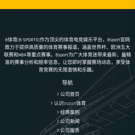
B体育(B SPORTS)作为顶尖的体育电竞娱乐平台，Bsport官网
致力于提供高质量的体育赛事报道，涵盖世界杯、欧洲五大
联赛和NBA等重点赛事。Bsport为广大体育迷带来最新、最精
准的赛事分析和赔率信息，让您即时掌握赛场动态，享受体
育竞赛的无限激情和乐趣。
导航
公司首页
认识bsport体育
经典案例
公司新闻
公司服务