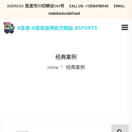
ADDRESS: 凯里市川叨峡谷294号
CALL US: +13594780143
EMAIL:
indebtedundefined
经典案例
Home
经典案例