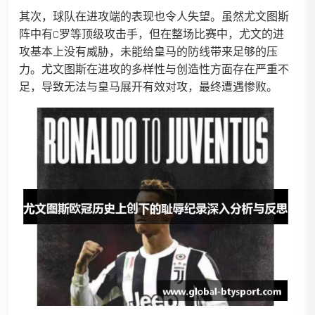
其次，球队在进攻端的表现也令人失望。虽然尤文图斯
阵中有C罗等顶级攻击手，但在整场比赛中，尤文的进
攻基本上没有威胁，未能给皇马的防线带来足够的压
力。尤文图斯在进攻的多样性与创造性方面存在严重不
足，导致无法与皇马展开有效对攻，最终遭遇惨败。