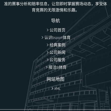
准的赛事分析和赔率信息，让您即时掌握赛场动态，享受体
育竞赛的无限激情和乐趣。
导航
公司首页
认识bsport体育
经典案例
公司新闻
公司服务
接洽B体育
网站地图
XML