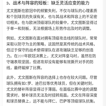
3、战术与阵容的短板：缺乏灵活应变的能力
尤文图斯在欧冠中的频繁失利，不仅与球队的心理素质
和个别球员的失误有关，也与其战术和阵容上的不足密
切相关。在与欧洲顶级球队的较量中，尤文图斯显得过
于单一和刻板，无法根据场上形势作出及时的调整。
例如，尤文图斯在面对拥有顶级攻击线的球队时，常常
采取以防守为主的策略，这固然是其传统的战术风格，
但过于保守的战术使得球队在进攻端缺乏足够的创造
力。在2017年欧冠决赛上，尤文对阵皇马时，虽然在防
守端表现坚固，但进攻却没有能够有效撕开对手的防
线，最终输掉了比赛。
此外，尤文图斯在阵容的选择上也存在较大问题。尽管
球队拥有如C罗、迪巴拉等优秀球员，但在关键时刻，
尤文的替补阵容显得过于薄弱。在面临比赛中途的调整
需求时，替补球员无法及时扭转局面。尤文在阵容深度
和球员替换上，远不能与拜仁、巴萨等顶级球队抗衡。