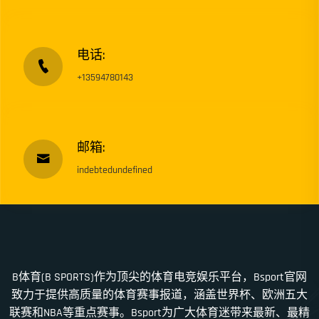
电话:
+13594780143
邮箱:
indebtedundefined
B体育(B SPORTS)作为顶尖的体育电竞娱乐平台，Bsport官网
致力于提供高质量的体育赛事报道，涵盖世界杯、欧洲五大
联赛和NBA等重点赛事。Bsport为广大体育迷带来最新、最精