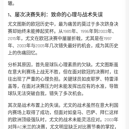
辙。
1、屡次决赛失利：致命的心理与战术失误
尤文图斯的欧冠历史中，最为痛苦的莫过于多次跻身决
赛却始终未能捧起奖杯。从1985年、1996年到2003年、
2015年，尤文在欧冠决赛中屡屡折戟，尤其是在1997
年、2003年与2005年几次错失最好的机会，成为其历史
上的伤痛回忆。
分析其原因，首先是球队心理素质的欠缺。尤文图斯虽
在意大利赛场上战无不胜，但在面对欧冠的决赛时，往
往出现了严重的心理负担。关键球员如皮耶罗、特雷泽
盖等，在面对决赛压力时未能发挥出应有的水准，导致
球队无法突破自我，错失了多次机会。
其次是战术布置上的失误。尤文的战术虽然在意大利国
内赛场上取得了成功，但面对如皇马、巴萨、拜仁这样
的欧洲顶级强队时，尤文的战术未能灵活应对。2003年
对阵AC米兰的决赛，尤文明显缺乏对比赛节奏的掌控，