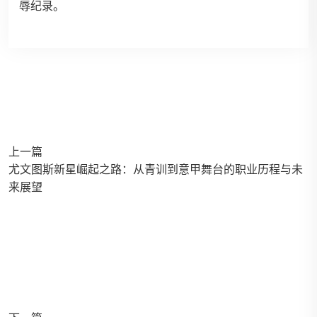
辱纪录。
上一篇
尤文图斯新星崛起之路：从青训到意甲舞台的职业历程与未
来展望