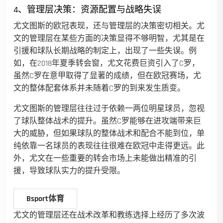
4、管理层决策：资源配置与战略失误
尤文图斯的欧冠表现，还与管理层的决策密切相关。尤
文的管理层在某些方面的决策显得不够明智，尤其是在
引援和球队长期战略的制定上，出现了一些失误。例
如，在2018年夏季转会窗，尤文花费巨资引入了C罗，
虽然C罗在意甲取得了显著的成绩，但在欧冠赛场，尤
文的整体配套体系并未随着C罗的到来发生质变。
尤文图斯的管理层往往过于依赖一两位明星球员，忽视
了球队整体战术的提升。虽然C罗能够在进攻端带来巨
大的威胁，但如果球队的整体战术和配合不能到位，单
纯依靠一名球员的表现往往很难在欧冠中走得更远。此
外，尤文在一些重要的转会市场上未能做出精准的引
援，导致球队实力的提升受限。
Bsport体育
尤文的管理层还在战术改革和教练选择上经历了多次波