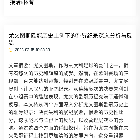
接洽B体育
尤文图斯欧冠历史上创下的耻辱纪录深入分析与反
思
2026-03-15 10:08:39
文章摘要：尤文图斯，作为意大利足球的豪门之一，拥
有着悠久的历史和辉煌的成就。然而，在欧洲赛场的表
现却一直未能达到预期，特别是在欧冠联赛中，尤文屡
屡创下让人叹息的耻辱纪录。从连续多次的决赛失利到
在小组赛中的尴尬表现，尤文的欧冠历程充满了遗憾和
反思。本文将从四个方面深入分析尤文图斯欧冠历史上
的耻辱纪录：决赛失利的屡战屡败，惨败的历史性比
分，球队战术与阵容上的反思，以及管理层决策的影
响。通过这四个方面的详细探讨，旨在为尤文图斯在未
来欧冠征程上找到更加清晰的发展方向，避免重蹈覆