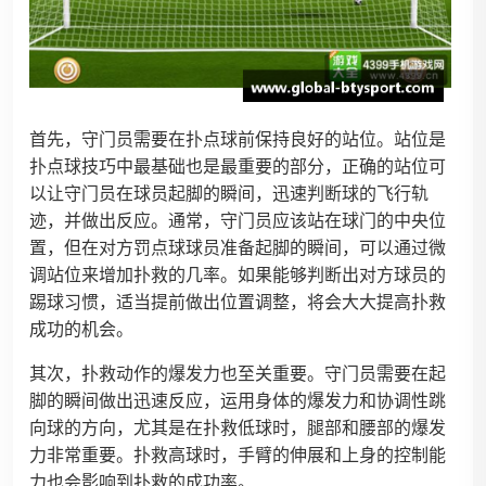
首先，守门员需要在扑点球前保持良好的站位。站位是
扑点球技巧中最基础也是最重要的部分，正确的站位可
以让守门员在球员起脚的瞬间，迅速判断球的飞行轨
迹，并做出反应。通常，守门员应该站在球门的中央位
置，但在对方罚点球球员准备起脚的瞬间，可以通过微
调站位来增加扑救的几率。如果能够判断出对方球员的
踢球习惯，适当提前做出位置调整，将会大大提高扑救
成功的机会。
其次，扑救动作的爆发力也至关重要。守门员需要在起
脚的瞬间做出迅速反应，运用身体的爆发力和协调性跳
向球的方向，尤其是在扑救低球时，腿部和腰部的爆发
力非常重要。扑救高球时，手臂的伸展和上身的控制能
力也会影响到扑救的成功率。