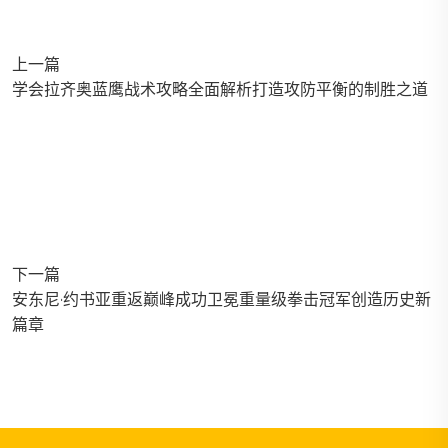
上一篇
学会拉齐奥蓝鹰战术攻略全面解析打造攻防平衡的制胜之道
下一篇
安东尼·约书亚重返巅峰成功卫冕重量级拳击冠军创造历史新
篇章