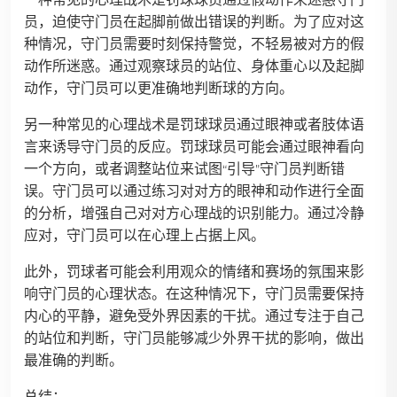
一种常见的心理战术是罚球球员通过假动作来迷惑守门
员，迫使守门员在起脚前做出错误的判断。为了应对这
种情况，守门员需要时刻保持警觉，不轻易被对方的假
动作所迷惑。通过观察球员的站位、身体重心以及起脚
动作，守门员可以更准确地判断球的方向。
另一种常见的心理战术是罚球球员通过眼神或者肢体语
言来诱导守门员的反应。罚球球员可能会通过眼神看向
一个方向，或者调整站位来试图“引导”守门员判断错
误。守门员可以通过练习对对方的眼神和动作进行全面
的分析，增强自己对对方心理战的识别能力。通过冷静
应对，守门员可以在心理上占据上风。
此外，罚球者可能会利用观众的情绪和赛场的氛围来影
响守门员的心理状态。在这种情况下，守门员需要保持
内心的平静，避免受外界因素的干扰。通过专注于自己
的站位和判断，守门员能够减少外界干扰的影响，做出
最准确的判断。