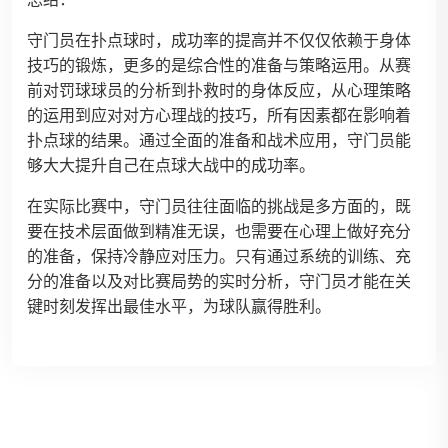
总结：
守门员在扑点球时，成功率的提高并不仅仅依赖于身体
技巧的锻炼，更多的是综合性的准备与策略运用。从赛
前对罚球球员的分析到扑救时的身体反应，从心理策略
的运用到应对对方心理战的技巧，所有因素都在影响着
扑点球的结果。通过全面的准备和战术应用，守门员能
够大大提升自己在点球大战中的成功率。
在实际比赛中，守门员往往面临的挑战是多方面的，既
要在技术层面做到精准无误，也需要在心理上做好充分
的准备，保持冷静应对压力。只有通过系统的训练、充
分的准备以及对比赛局势的实时分析，守门员才能在关
键时刻发挥出最佳水平，为球队赢得胜利。