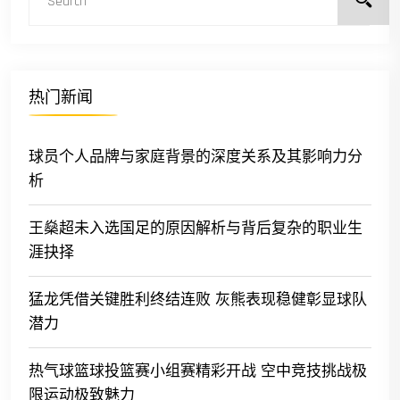
热门新闻
球员个人品牌与家庭背景的深度关系及其影响力分
析
王燊超未入选国足的原因解析与背后复杂的职业生
涯抉择
猛龙凭借关键胜利终结连败 灰熊表现稳健彰显球队
潜力
热气球篮球投篮赛小组赛精彩开战 空中竞技挑战极
限运动极致魅力