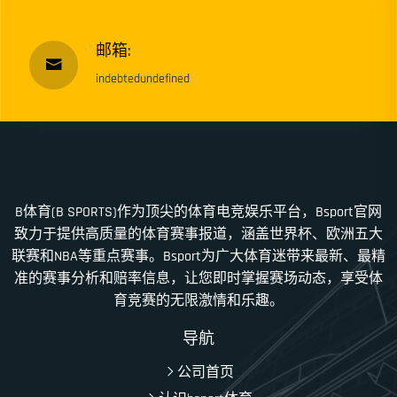
邮箱:
indebtedundefined
B体育(B SPORTS)作为顶尖的体育电竞娱乐平台，Bsport官网
致力于提供高质量的体育赛事报道，涵盖世界杯、欧洲五大
联赛和NBA等重点赛事。Bsport为广大体育迷带来最新、最精
准的赛事分析和赔率信息，让您即时掌握赛场动态，享受体
育竞赛的无限激情和乐趣。
导航
公司首页