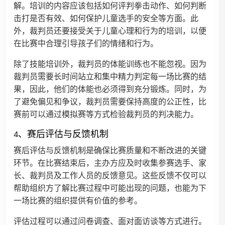
解。培训的内容应该包括如何评判拳击动作、如何判断
击打是否有效、如何保护儿童选手的安全等方面。此
外，裁判员还要接受关于儿童心理和行为的培训，以便
在比赛中合理引导孩子们的情绪和行为。
除了技能培训外，裁判员的体能训练也不能忽视。因为
裁判员需要长时间站立和集中精力判定每一场比赛的结
果，因此，他们的体能也必须得到充分锻炼。同时，为
了避免偏见和争议，裁判员需要保持高度的公正性，比
赛前可以通过模拟赛等方式检验裁判员的判决能力。
4、赛后评估与反馈机制
赛后评估与反馈机制是确保比赛质量和不断改进的关键
环节。在比赛结束后，主办方应及时收集参赛选手、家
长、裁判员及工作人员的反馈意见。这些反馈不仅可以
帮助组织方了解比赛过程中可能出现的问题，也能为下
一场比赛的组织提供有价值的参考。
评估过程可以通过问卷调查、面对面访谈等方式进行。