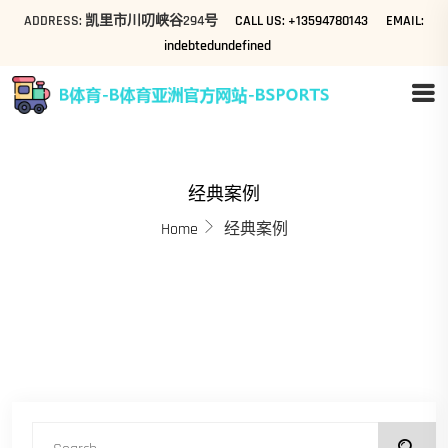
ADDRESS: 凯里市川叨峡谷294号
CALL US: +13594780143
EMAIL:
indebtedundefined
经典案例
Home
经典案例