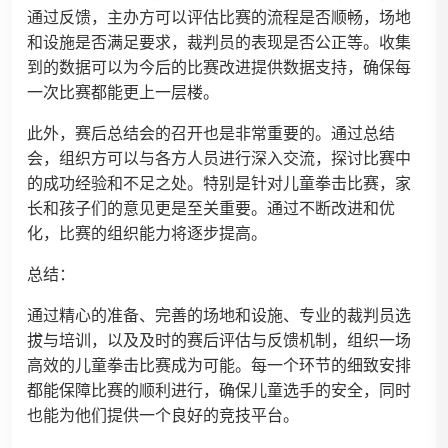
通过反馈，主办方可以评估比赛的流程是否顺畅，场地
和设施是否满足要求，裁判员的表现是否公正等。收集
到的数据可以为今后的比赛改进提供数据支持，确保每
一次比赛都能更上一层楼。
此外，赛后总结会的召开也是非常重要的。通过总结
会，组织方可以与各方人员进行深入交流，探讨比赛中
的成功经验和不足之处。特别是针对儿童拳击比赛，家
长和孩子们的意见更是至关重要。通过不断改进和优
化，比赛的组织能力将逐步提高。
总结：
通过精心的准备、完善的场地和设施、专业的裁判员选
拔与培训，以及及时的赛后评估与反馈机制，组织一场
高效的儿童拳击比赛成为可能。每一个环节的细致安排
都能保障比赛的顺利进行，确保儿童选手的安全，同时
也能为他们提供一个良好的竞技平台。