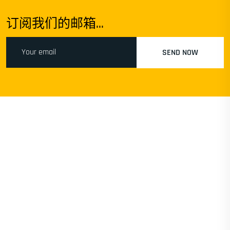
订阅我们的邮箱...
SEND NOW