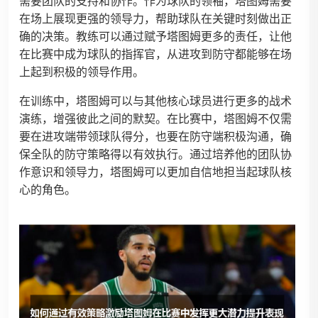
需要团队的支持和协作。作为球队的领袖，塔图姆需要
在场上展现更强的领导力，帮助球队在关键时刻做出正
确的决策。教练可以通过赋予塔图姆更多的责任，让他
在比赛中成为球队的指挥官，从进攻到防守都能够在场
上起到积极的领导作用。
在训练中，塔图姆可以与其他核心球员进行更多的战术
演练，增强彼此之间的默契。在比赛中，塔图姆不仅需
要在进攻端带领球队得分，也要在防守端积极沟通，确
保全队的防守策略得以有效执行。通过培养他的团队协
作意识和领导力，塔图姆可以更加自信地担当起球队核
心的角色。