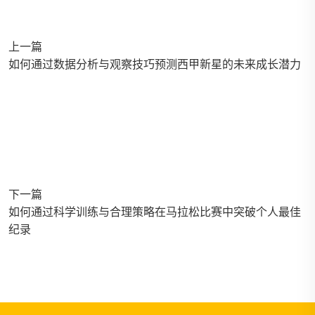
上一篇
如何通过数据分析与观察技巧预测西甲新星的未来成长潜力
下一篇
如何通过科学训练与合理策略在马拉松比赛中突破个人最佳
纪录