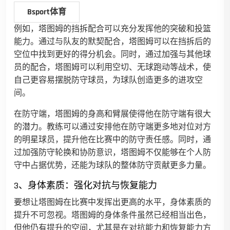
Bsport体育
例如，塔图姆的挡拆配合可以充分发挥他的突破和投篮
能力。通过与队友的默契配合，塔图姆可以在挡拆后的
空位中找到更好的得分机会。同时，通过加强与其他球
员的配合，塔图姆可以利用空切、无球跑动等战术，使
自己更容易摆脱防守球员，为球队创造更多的进攻空
间。
在防守端，塔图姆的身高和臂展使得他在防守端有很大
的潜力。教练可以通过安排他在防守端更多地对位对方
的明星球员，提升他在比赛中的防守责任感。同时，通
过加强防守轮换和协防意识，塔图姆不仅能够在个人防
守中占据优势，还能为球队的整体防守贡献更多力量。
3、身体素质：强化对抗与恢复能力
要想让塔图姆在比赛中发挥出更高的水平，身体素质的
提升不可忽视。塔图姆的身体条件虽然已经相当出色，
但他仍有提升的空间，尤其是在对抗能力和恢复能力方