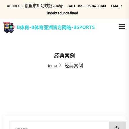
ADDRESS: 凯里市川叨峡谷294号
CALL US: +13594780143
EMAIL:
indebtedundefined
经典案例
Home
经典案例