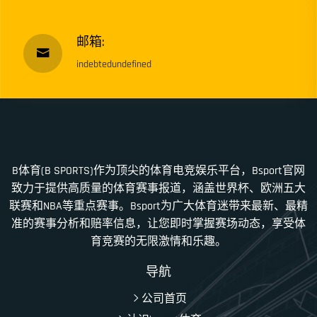
邮箱:
indebtedundefined
B体育(B SPORTS)作为顶尖的体育电竞娱乐平台，Bsport官网
致力于提供高质量的体育赛事报道，涵盖世界杯、欧洲五大
联赛和NBA等重点赛事。Bsport为广大体育迷带来最新、最精
准的赛事分析和赔率信息，让您即时掌握赛场动态，享受体
育竞赛的无限激情和乐趣。
导航
公司首页