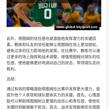
此外，塔图姆的信任感也是激励他发挥潜力的关键因
素。教练和队友的信任能够让塔图姆在场上更加放松，
避免过多的压力影响他的发挥。在比赛中，教练可以通
过更多的场上指挥和战术调整，增强塔图姆对球队的信
任感，使他能够更好地调动自己的状态，带领球队走向
胜利。
总结：
通过有效的策略激励塔图姆在比赛中发挥更大潜力，是
提升他个人表现和球队整体实力的关键。首先，心理激
励可以帮助塔图姆树立更强的自信心和责任感，使他在
关键时刻能够敢于担当；其次，战术安排能够优化塔图