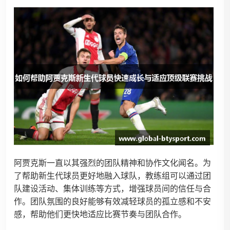
阿贾克斯一直以其强烈的团队精神和协作文化闻名。为
了帮助新生代球员更好地融入球队，教练组可以通过团
队建设活动、集体训练等方式，增强球员间的信任与合
作。团队氛围的良好能够有效减轻球员的孤立感和不安
感，帮助他们更快地适应比赛节奏与团队合作。