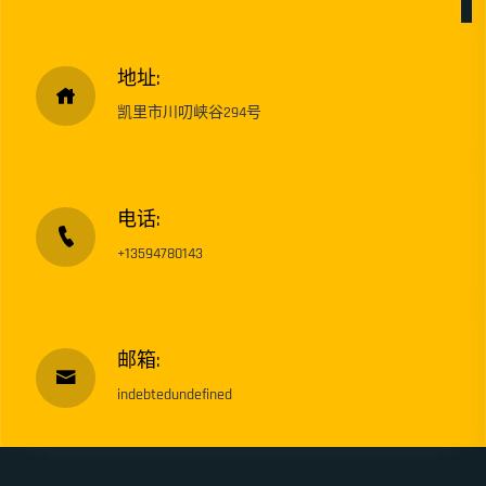
地址:
凯里市川叨峡谷294号
电话:
+13594780143
邮箱:
indebtedundefined