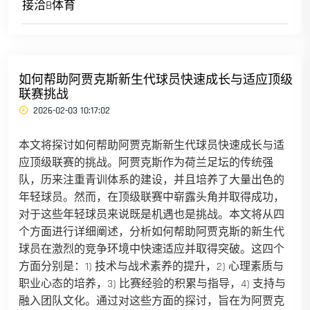
接洽B体育
如何帮助阿贾克斯新生代球员快速成长与适应顶级
联赛挑战
2026-02-03 10:17:02
本文将探讨如何帮助阿贾克斯新生代球员快速成长与适
应顶级联赛的挑战。阿贾克斯作为荷兰足坛的传统强
队，历来注重青训体系的建设，并且培养了大量出色的
年轻球员。然而，在顶级联赛中崭露头角并取得成功，
对于这些年轻球员来说既是机遇也是挑战。本文将从四
个方面进行详细阐述，分析如何帮助阿贾克斯的新生代
球员在激烈的竞争环境中快速适应并取得突破。这四个
方面分别是：1) 技术与战术素养的提升，2) 心理素质与
职业心态的培养，3) 比赛经验的积累与指导，4) 支持与
融入团队文化。通过对这些方面的探讨，旨在为阿贾克