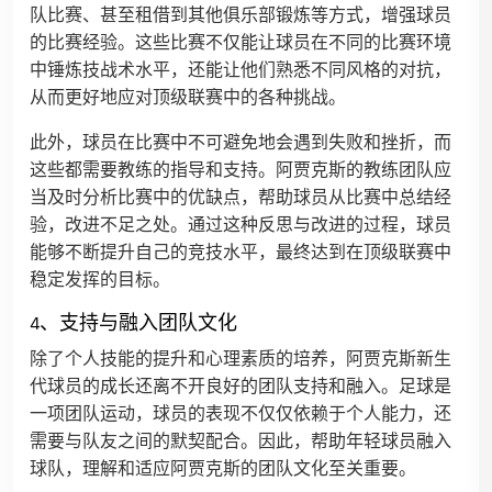
队比赛、甚至租借到其他俱乐部锻炼等方式，增强球员
的比赛经验。这些比赛不仅能让球员在不同的比赛环境
中锤炼技战术水平，还能让他们熟悉不同风格的对抗，
从而更好地应对顶级联赛中的各种挑战。
此外，球员在比赛中不可避免地会遇到失败和挫折，而
这些都需要教练的指导和支持。阿贾克斯的教练团队应
当及时分析比赛中的优缺点，帮助球员从比赛中总结经
验，改进不足之处。通过这种反思与改进的过程，球员
能够不断提升自己的竞技水平，最终达到在顶级联赛中
稳定发挥的目标。
4、支持与融入团队文化
除了个人技能的提升和心理素质的培养，阿贾克斯新生
代球员的成长还离不开良好的团队支持和融入。足球是
一项团队运动，球员的表现不仅仅依赖于个人能力，还
需要与队友之间的默契配合。因此，帮助年轻球员融入
球队，理解和适应阿贾克斯的团队文化至关重要。