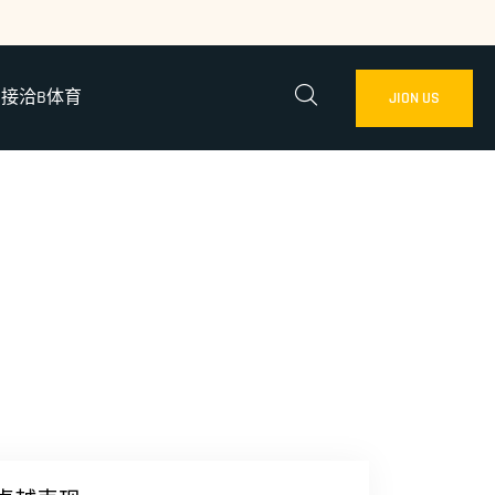
接洽B体育
JION US