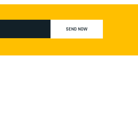
SEND NOW