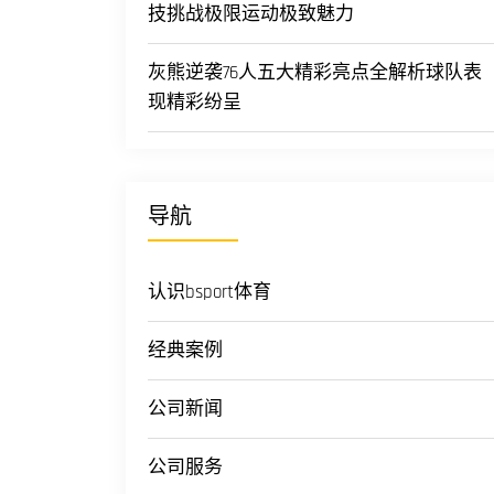
技挑战极限运动极致魅力
灰熊逆袭76人五大精彩亮点全解析球队表
现精彩纷呈
导航
认识bsport体育
经典案例
公司新闻
公司服务