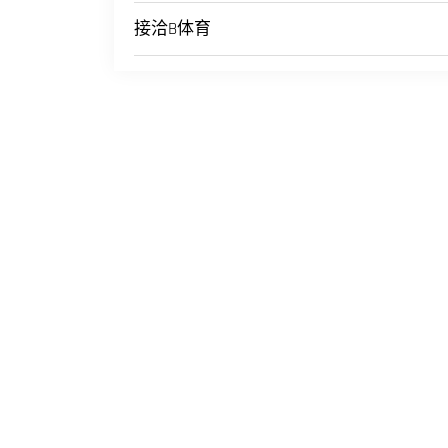
接洽B体育