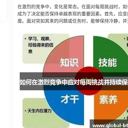
在激烈的竞争中，变化是常态。在面对每周挑战时，如
成为了决定能否保持卓越表现的重要因素。首先，应变
度。面对突如其来的问题或任务时，能够保持冷静，并