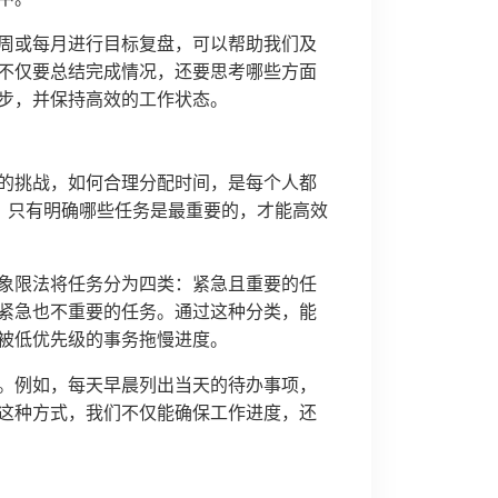
周或每月进行目标复盘，可以帮助我们及
不仅要总结完成情况，还要思考哪些方面
步，并保持高效的工作状态。
的挑战，如何合理分配时间，是每个人都
”。只有明确哪些任务是最重要的，才能高效
象限法将任务分为四类：紧急且重要的任
紧急也不重要的任务。通过这种分类，能
被低优先级的事务拖慢进度。
。例如，每天早晨列出当天的待办事项，
这种方式，我们不仅能确保工作进度，还