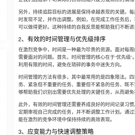
另外，持续追踪目标的进展是保持卓越表现的关键。每
时发现不足，并作出调整。例如，在完成工作任务后，
可以做得更好。这种持续的自我反思能帮助我们不断进
2、有效的时间管理与优先级排序
在激烈竞争中，时间是一种最为珍贵的资源。面对每周
需要面对的问题。首先，时间管理的核心在于“优先级
利用有限的时间，避免在琐碎的事务中迷失方向。
时间管理的方法有很多，其中最常用的是四象限法。四
务、紧急但不重要的任务、重要但不紧急的任务、既不
够帮助我们识别出需要优先处理的关键任务，从而避免
此外，有效的时间管理还需要养成良好的时间记录习惯
定期审视自己完成的任务，并不断调整工作计划。通过
能在激烈的竞争环境中保持持续的高效表现。
3、应变能力与快速调整策略