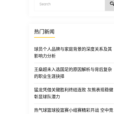
热门新闻
球员个人品牌与家庭背景的深度关系及其
影响力分析
王燊超未入选国足的原因解析与背后复杂
的职业生涯抉择
猛龙凭借关键胜利终结连败 灰熊表现稳健
彰显球队潜力
热气球篮球投篮赛小组赛精彩开战 空中竞