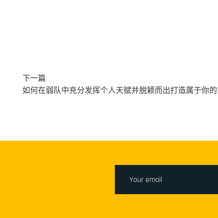
下一篇
如何在弱队中充分发挥个人天赋并脱颖而出打造属于你的