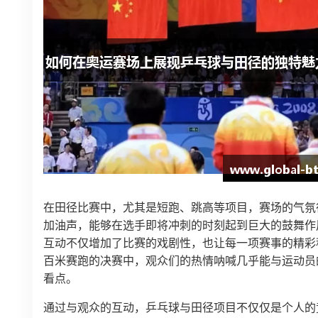
在田径比赛中，尤其是短跑、跳高等项目，赛场的气氛
加油声，能够在选手即将冲刺的时刻起到巨大的鼓舞作
互动不仅增加了比赛的戏剧性，也让每一项赛事的精彩
百米赛跑的决赛中，观众们的热情呐喊几乎能与运动员
看点。
通过与观众的互动，乒乓球与田径项目不仅仅是个人的