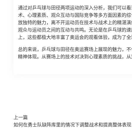
通过对乒乓球与田径两项运动的深入分析，我们可以看
术、心理素质、观众互动与国际竞争等多方面因素的综
放独特的魅力，离不开运动员在技术与战术上的精湛演
观众与运动员之间的互动与共鸣。无论是在乒乓球的速
上，这些都极大地丰富了奥运会的观看体验，成为了全
总的来说，乒乓球与田径在奥运赛场上展现的魅力，不
精神体现。从赛场上的技术对决到心理素质的挑战，从
上一篇
如何在勇士队缺阵库里的情况下调整战术和提高整体表现