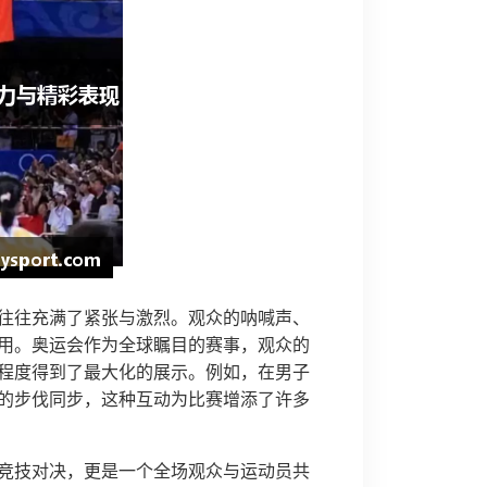
往往充满了紧张与激烈。观众的呐喊声、
用。奥运会作为全球瞩目的赛事，观众的
程度得到了最大化的展示。例如，在男子
的步伐同步，这种互动为比赛增添了许多
竞技对决，更是一个全场观众与运动员共