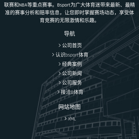
联赛和NBA等重点赛事。Bsport为广大体育迷带来最新、最精
准的赛事分析和赔率信息，让您即时掌握赛场动态，享受体
育竞赛的无限激情和乐趣。
导航
公司首页
认识bsport体育
经典案例
公司新闻
公司服务
接洽B体育
网站地图
XML