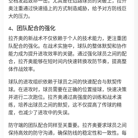
空档发起致命一击。尤其是在边路球员的突破上，拉齐
奥注重通过快速插上的方式制造威胁，给予对方防线巨
大的压力。
4、团队配合的强化
拉齐奥的新战术不仅依赖于个人的技术能力，更注重团
队配合的强化。在战术实施中，球队的整体默契和协作
能力成为提升进攻效率的关键。通过强化球员之间的配
合，拉齐奥能够在短时间内快速转换攻防节奏，提高整
体作战效率。
球队的进攻组织依赖于球员之间的快速配合与默契传
球。在进攻时，球员需要在正确的位置接球，快速决策
并进行二次跑位。拉齐奥通过高强度的训练和战术演
练，培养出球员之间的默契，这不仅提高了传球的精
度，也减少了进攻中的失误。
防守端的团队配合同样至关重要。拉齐奥要求球员之间
保持高效的防守沟通，确保防线的稳定性和一致性。每