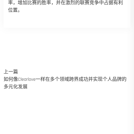
率，增加比赛的胜率，并在激烈的联赛竞争中占据有利
位置。
上一篇
如何像Clearlove一样在多个领域跨界成功并实现个人品牌的
多元化发展