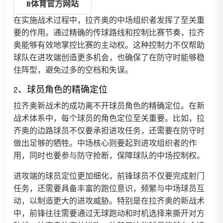
B体育官方网站
在实施战术过程中，拉齐奥的中场组织者发挥了至关重
要的作用。通过精确的传球路线和控制比赛节奏，拉齐
奥能够有效地掌控比赛的主动权。这种控制力不仅帮助
球队在进攻端创造更多机会，也确保了在防守时能够稳
住阵型，避免过多的空档和失误。
2、球员角色的精确定位
拉齐奥新战术的成功离不开球员角色的精确定位。在新
战术体系中，每个球员的角色定位至关重要。比如，拉
齐奥的边路球员不仅要承担进攻任务，还需要在防守时
做出足够的牺牲。中场核心则要起到进攻组织者的作
用，同时也要参与防守抢断，保障球队的中场控制权。
进攻端的球员定位更加细化，前锋球员不仅要完成射门
任务，还需要具备丰富的跑位意识，频繁与中场球员互
动，以制造更大的进攻威胁。特别是在拉齐奥的新战术
中，前锋往往需要通过无球跑动和时机选择来撕开对方