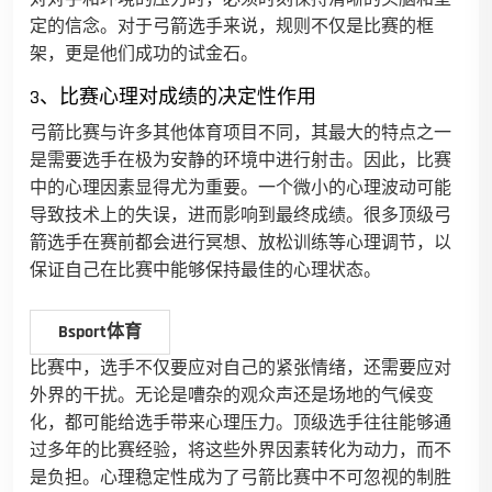
定的信念。对于弓箭选手来说，规则不仅是比赛的框
架，更是他们成功的试金石。
3、比赛心理对成绩的决定性作用
弓箭比赛与许多其他体育项目不同，其最大的特点之一
是需要选手在极为安静的环境中进行射击。因此，比赛
中的心理因素显得尤为重要。一个微小的心理波动可能
导致技术上的失误，进而影响到最终成绩。很多顶级弓
箭选手在赛前都会进行冥想、放松训练等心理调节，以
保证自己在比赛中能够保持最佳的心理状态。
Bsport体育
比赛中，选手不仅要应对自己的紧张情绪，还需要应对
外界的干扰。无论是嘈杂的观众声还是场地的气候变
化，都可能给选手带来心理压力。顶级选手往往能够通
过多年的比赛经验，将这些外界因素转化为动力，而不
是负担。心理稳定性成为了弓箭比赛中不可忽视的制胜