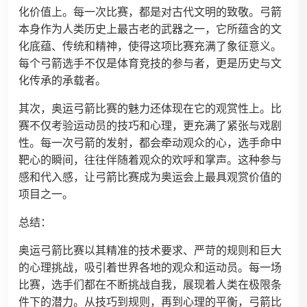
化价值上。每一次比赛，都是对古代文明的致敬。弓箭
本身作为人类历史上最古老的武器之一，它所蕴含的文
化底蕴、传统和精神，使得这项比赛充满了象征意义。
每个弓箭选手不仅是体育竞技的参与者，更是历史与文
化传承的承载者。
其次，奥运弓箭比赛的魅力还体现在它的观赏性上。比
赛不仅考验运动员的技巧和心理，更充满了紧张与戏剧
性。每一次弓箭的发射，都会牵动观众的心，选手命中
靶心的瞬间，往往伴随着观众的欢呼和掌声。这种参与
感和代入感，让弓箭比赛成为奥运会上最具观赏价值的
项目之一。
总结：
奥运弓箭比赛以其精准的技术要求、严苛的规则和巨大
的心理挑战，吸引着世界各地的观众和运动员。每一场
比赛，选手们都在不断挑战自我，展现着人类在极限条
件下的潜力。从技巧到规则，再到心理的平衡，弓箭比