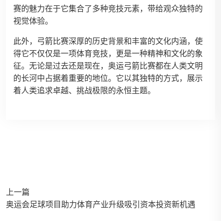
赛的魅力在于它集合了多种竞技元素，带给观众独特的
视觉体验。
此外，弓箭比赛深厚的历史背景和丰富的文化内涵，使
得它不仅仅是一项体育竞技，更是一种精神和文化的象
征。无论是过去还是现在，奥运弓箭比赛都在人类文明
的长河中占据着重要的地位。它以其独特的方式，展示
着人类追求卓越、挑战极限的永恒主题。
上一篇
奥运会足球项目助力体育产业升级吸引资本投资新机遇