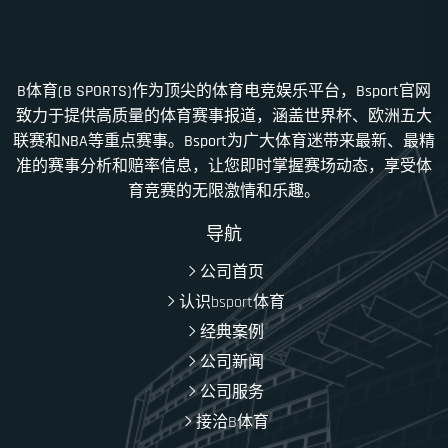
B体育(B SPORTS)作为顶尖的体育电竞娱乐平台，Bsport官网
致力于提供高质量的体育赛事报道，涵盖世界杯、欧洲五大
联赛和NBA等重点赛事。Bsport为广大体育迷带来最新、最精
准的赛事分析和赔率信息，让您即时掌握赛场动态，享受体
育竞赛的无限激情和乐趣。
导航
公司首页
认识bsport体育
经典案例
公司新闻
公司服务
接洽B体育