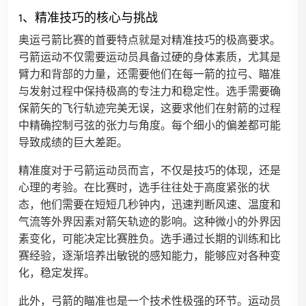
1、精准技巧的核心与挑战
奥运弓箭比赛的首要特点就是对精准技巧的极高要求。
弓箭运动不仅需要运动员具备过硬的身体素质，尤其是
臂力和背部的力量，还需要他们在每一箭的拉弓、瞄准
与发射过程中保持极高的专注力和稳定性。选手需要确
保箭矢的飞行轨迹完美无误，这要求他们在射箭的过程
中精确控制弓弦的张力与角度。每个细小的偏差都可能
导致成绩的巨大差距。
精准度对于弓箭运动员而言，不仅是技巧的体现，还是
心理的考验。在比赛时，选手往往处于高度紧张的状
态，他们需要在短短几秒钟内，迅速判断风速、温度和
气流等外界因素对箭矢轨迹的影响。这种微小的外界因
素变化，可能决定比赛胜负。选手通过长期的训练和比
赛经验，逐渐培养出敏锐的感知能力，能够应对各种变
化，稳定发挥。
此外，弓箭的瞄准也是一个技术性极强的环节。运动员