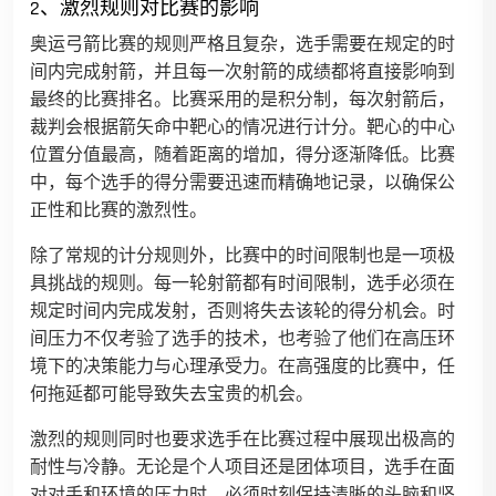
2、激烈规则对比赛的影响
奥运弓箭比赛的规则严格且复杂，选手需要在规定的时
间内完成射箭，并且每一次射箭的成绩都将直接影响到
最终的比赛排名。比赛采用的是积分制，每次射箭后，
裁判会根据箭矢命中靶心的情况进行计分。靶心的中心
位置分值最高，随着距离的增加，得分逐渐降低。比赛
中，每个选手的得分需要迅速而精确地记录，以确保公
正性和比赛的激烈性。
除了常规的计分规则外，比赛中的时间限制也是一项极
具挑战的规则。每一轮射箭都有时间限制，选手必须在
规定时间内完成发射，否则将失去该轮的得分机会。时
间压力不仅考验了选手的技术，也考验了他们在高压环
境下的决策能力与心理承受力。在高强度的比赛中，任
何拖延都可能导致失去宝贵的机会。
激烈的规则同时也要求选手在比赛过程中展现出极高的
耐性与冷静。无论是个人项目还是团体项目，选手在面
对对手和环境的压力时，必须时刻保持清晰的头脑和坚