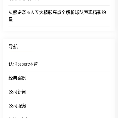
灰熊逆袭76人五大精彩亮点全解析球队表现精彩纷
呈
导航
认识bsport体育
经典案例
公司新闻
公司服务