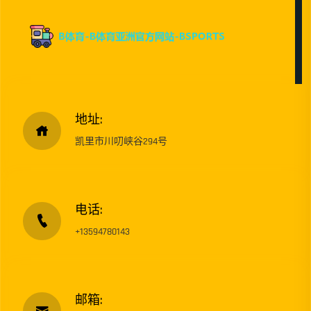
地址:
凯里市川叨峡谷294号
电话:
+13594780143
邮箱: