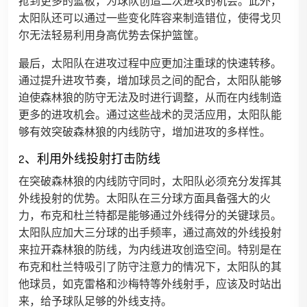
抢到更多的篮板，为球队创造二次进攻的机会。此外，
太阳队还可以通过一些变化阵容来制造错位，使得戈贝
尔无法轻易利用身高优势去保护篮筐。
最后，太阳队在进攻过程中应更加注重球的快速转移。
通过提升进攻节奏，增加球员之间的配合，太阳队能够
迫使森林狼的防守无法及时进行调整，从而在内线制造
更多的进攻机会。通过这些战术的灵活应用，太阳队能
够有效突破森林狼的内线防守，增加进攻的多样性。
2、利用外线投射打击防线
在突破森林狼的内线防守同时，太阳队必须充分发挥其
外线投射的优势。太阳队在三分球方面具备强大的火
力，布克和杜兰特都是能够通过外线得分的关键球员。
太阳队应加大三分球的出手频率，通过高效的外线投射
来拉开森林狼的防线，为内线进攻创造空间。特别是在
布克和杜兰特吸引了防守注意力的情况下，太阳队的其
他球员，如克雷格和沙梅特等外线射手，应该及时站出
来，给予球队足够的外线支持。