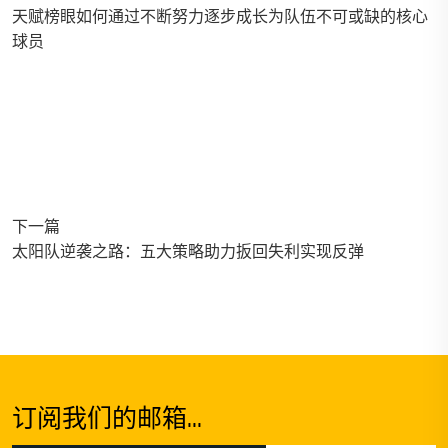
天赋榜眼如何通过不断努力逐步成长为队伍不可或缺的核心
球员
下一篇
太阳队逆袭之路：五大策略助力扳回失利实现反弹
订阅我们的邮箱...