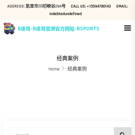
ADDRESS: 凯里市川叨峡谷294号
CALL US: +13594780143
EMAIL:
indebtedundefined
经典案例
Home
经典案例