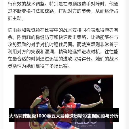
行有效的战术调整。特别是在与顶级选手对阵时，他通
过不断变换打法和球路，打乱对方的节奏，从而逐渐占
据主动。
陈雨菲和戴资颖在比赛中的战术安排同样表现得游刃有
余。陈雨菲的稳健防守和快速反击策略，让她能够在与
攻势强劲的对手对抗时稳住局面。而戴资颖则非常善于
利用对方的失误和漏洞，精确地选择进攻时机，往往能
在最合适的时刻通过迅猛的进攻取得得分。她们的战术
灵活性为她们赢得了多场比赛。