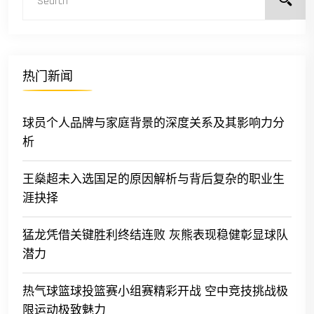
热门新闻
球员个人品牌与家庭背景的深度关系及其影响力分
析
王燊超未入选国足的原因解析与背后复杂的职业生
涯抉择
猛龙凭借关键胜利终结连败 灰熊表现稳健彰显球队
潜力
热气球篮球投篮赛小组赛精彩开战 空中竞技挑战极
限运动极致魅力