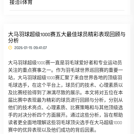
接洽B体育
大马羽球超级1000赛五大最佳球员精彩表现回顾与
分析
2026-01-15 09:41:07
大马羽球超级1000赛一直是羽毛球爱好者和专业运动员
关注的重点赛事之一。作为羽毛球世界巡回赛的重要一
站，大马羽球超级1000赛汇聚了来自世界各地的顶级羽
毛球选手，在这个平台上，球员们的技术、心理素质以
及比赛经验得到了淋漓尽致的展示。本文将对五位在本
届比赛中表现最为精彩的球员进行回顾与分析，分别从
他们的技术亮点、心理素质、比赛策略和与其他顶级选
手的对决分析四个方面展开。通过这些分析，旨在帮助
读者更全面地理解这些羽毛球顶尖选手在大马超级1000
赛中的优异表现以及他们成功的背后因素。