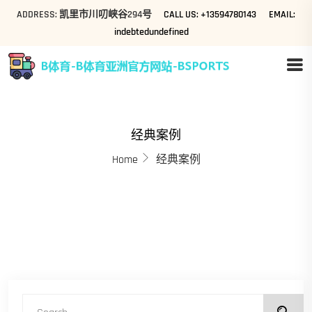
ADDRESS: 凯里市川叨峡谷294号
CALL US: +13594780143
EMAIL:
indebtedundefined
经典案例
Home
经典案例