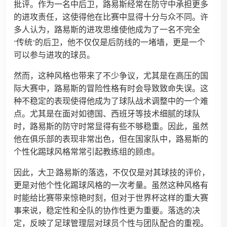
批评。作为一名中后卫，路易斯经常在防守中承担更多
的进攻责任，这使得他在比赛中显得十分与众不同。许
多人认为，路易斯的进攻思维使他成为了一名不完全
“传统”的后卫，他不仅仅是后防线的一堵墙，更是一个
可以参与进攻的球员。
然而，这种风格也带来了不少争议，尤其是在高压的国
际大赛中，路易斯的冒险性格有时会导致致命失误。这
种不稳定的表现使得他成为了球队战术调整中的一个难
点。尤其是在面对如德国、西班牙等技术细腻的球队
时，路易斯的防守时常显得有些不够稳重。因此，虽然
他在俱乐部的表现非常出色，但在国家队中，路易斯的
个性化踢球风格常常引起教练组的顾虑。
因此，大卫·路易斯的落选，不仅仅是对其球技的评价，
更是对他个性化踢球风格的一次考量。虽然这种风格有
时能给比赛带来惊艳时刻，但对于世界杯这样的重大赛
事来说，稳定性和全队的协作性更为重要。落选的决
定，反映了足球管理层对球员个性与团队配合的重视。