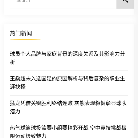
热门新闻
球员个人品牌与家庭背景的深度关系及其影响力分
析
王燊超未入选国足的原因解析与背后复杂的职业生
涯抉择
猛龙凭借关键胜利终结连败 灰熊表现稳健彰显球队
潜力
热气球篮球投篮赛小组赛精彩开战 空中竞技挑战极
限运动极致魅力