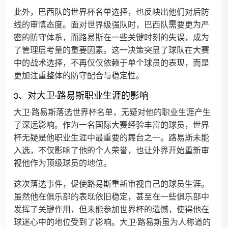
此外，巴西队的世界杯名单选择，也反映出他们对后防
线的审慎态度。面对世界级强队时，巴西队需要更为严
密的防守体系，而路易斯在一些关键时刻的失误，成为
了管理层考量的重要因素。这一决策突显了球队在大赛
中的战术选择，不再仅仅依赖于单个球员的表现，而是
更加注重整体的防守配合与稳定性。
3、对大卫·路易斯职业生涯的影响
大卫·路易斯落选世界杯名单，无疑对他的职业生涯产生
了深远影响。作为一名国际大赛经验丰富的球员，世界
杯无疑是他职业生涯中最重要的舞台之一。路易斯未能
入选，不仅影响了他的个人荣誉，也让外界开始重新审
视他作为顶级球员的地位。
这次落选事件，促使路易斯重新审视自己的球员生涯。
虽然他在俱乐部的表现依旧稳定，甚至在一些俱乐部中
发挥了关键作用，但未能参加世界杯的遗憾，使得他在
球迷心中的地位受到了影响。大卫·路易斯虽为人称道的