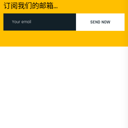
订阅我们的邮箱...
SEND NOW