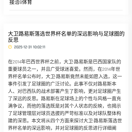
接洽B体育
大卫路易斯落选世界杯名单的深远影响与足球圈的
反思
2025-12-31 10:02:11
在2014年巴西世界杯之前，大卫·路易斯是巴西国家队的
重要球员之一，并且广受球迷喜爱。然而，在2014年世
界杯名单公布时，大卫·路易斯竟然未能如愿入选，这一
事件引发了足球圈的广泛讨论。此事不仅对路易斯本
人、对巴西队的战术部署产生了影响，更对足球圈产生
了深远的反思。路易斯在足球场上的个性与风格一直充
满争议，而他的落选既是对其个人状态的反映，也揭示
了足球管理层对球员选拔的严苛标准以及对球队整体构
建的深思。本文将从四个方面来探讨大卫·路易斯落选世
界杯名单的深远影响，并对足球圈的反思进行详细阐