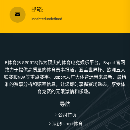
邮箱:
indebtedundefined
B体育(B SPORTS)作为顶尖的体育电竞娱乐平台，Bsport官网
致力于提供高质量的体育赛事报道，涵盖世界杯、欧洲五大
联赛和NBA等重点赛事。Bsport为广大体育迷带来最新、最精
准的赛事分析和赔率信息，让您即时掌握赛场动态，享受体
育竞赛的无限激情和乐趣。
导航
公司首页
认识bsport体育